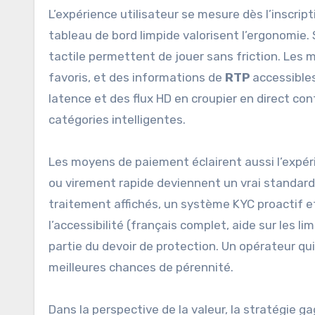
L’expérience utilisateur se mesure dès l’inscript
tableau de bord limpide valorisent l’ergonomie.
tactile permettent de jouer sans friction. Les 
favoris, et des informations de
RTP
accessibles.
latence et des flux HD en croupier en direct co
catégories intelligentes.
Les moyens de paiement éclairent aussi l’expéri
ou virement rapide deviennent un vrai standar
traitement affichés, un système KYC proactif et
l’accessibilité (français complet, aide sur les 
partie du devoir de protection. Un opérateur qu
meilleures chances de pérennité.
Dans la perspective de la valeur, la stratégie g