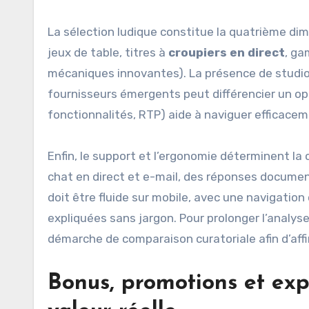
La sélection ludique constitue la quatrième di
jeux de table, titres à
croupiers en direct
, ga
mécaniques innovantes). La présence de studios 
fournisseurs émergents peut différencier un opér
fonctionnalités, RTP) aide à naviguer efficacem
Enfin, le support et l’ergonomie déterminent la c
chat en direct et e-mail, des réponses document
doit être fluide sur mobile, avec une navigatio
expliquées sans jargon. Pour prolonger l’analyse
démarche de comparaison curatoriale afin d’affin
Bonus, promotions et expé