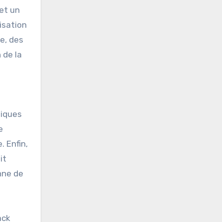
 et un
isation
e, des
 de la
niques
e
. Enfin,
it
nne de
ack