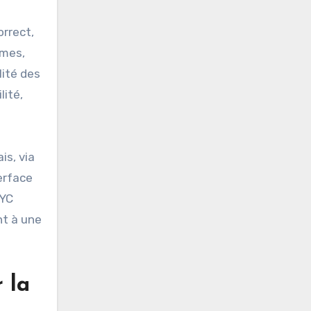
rrect,
ames,
lité des
lité,
is, via
erface
KYC
nt à une
 la