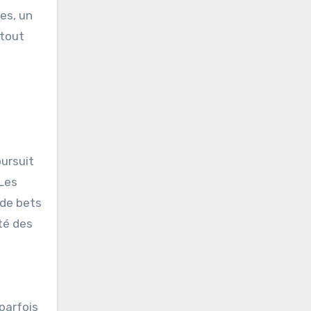
les, un
rtout
oursuit
Les
ide bets
ité des
 parfois