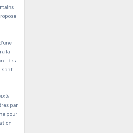
rtains
propose
 d’une
ra la
ant des
e sont
es
à
tres par
ène pour
tation