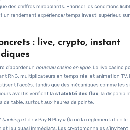
 des chiffres mirobolants. Prioriser les conditions lisib
tit un rendement expérience/temps investi supérieur, su
.
crets : live, crypto, instant
udiques
re d’aborder un
nouveau casino en ligne
. Le live casino p
t RNG, multiplicateurs en temps réel et animation TV. 
ratisent l’accès, tandis que des mécaniques comme les s
eurs avertis vérifient la
stabilité des flux
, la disponibil
es de table, surtout aux heures de pointe.
t banking
et de « Pay N Play » (là où la réglementation le
ion et jeu quasi immédiats. Les cryptomonnaies s’invitent