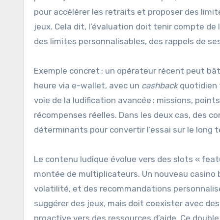
pour accélérer les retraits et proposer des limi
jeux. Cela dit, l’évaluation doit tenir compte de 
des limites personnalisables, des rappels de se
Exemple concret : un opérateur récent peut bâti
heure via e-wallet, avec un
cashback
quotidien 
voie de la ludification avancée : missions, poi
récompenses réelles. Dans les deux cas, des con
déterminants pour convertir l’essai sur le long 
Le contenu ludique évolue vers des slots « fea
montée de multiplicateurs. Un nouveau casino bi
volatilité, et des recommandations personnalisé
suggérer des jeux, mais doit coexister avec des g
proactive vers des ressources d’aide. Ce doubl