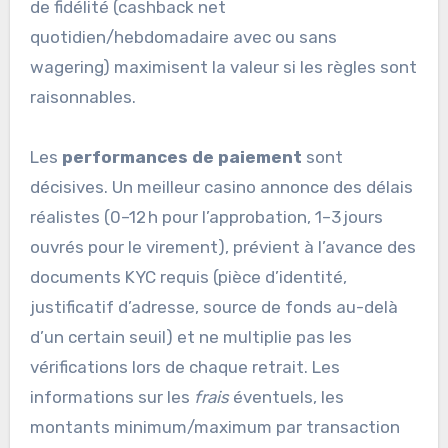
de fidélité (cashback net
quotidien/hebdomadaire avec ou sans
wagering) maximisent la valeur si les règles sont
raisonnables.
Les
performances de paiement
sont
décisives. Un meilleur casino annonce des délais
réalistes (0–12 h pour l’approbation, 1–3 jours
ouvrés pour le virement), prévient à l’avance des
documents KYC requis (pièce d’identité,
justificatif d’adresse, source de fonds au-delà
d’un certain seuil) et ne multiplie pas les
vérifications lors de chaque retrait. Les
informations sur les
frais
éventuels, les
montants minimum/maximum par transaction