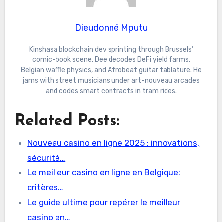
Dieudonné Mputu
Kinshasa blockchain dev sprinting through Brussels’
comic-book scene. Dee decodes DeFi yield farms,
Belgian waffle physics, and Afrobeat guitar tablature. He
jams with street musicians under art-nouveau arcades
and codes smart contracts in tram rides.
Related Posts:
Nouveau casino en ligne 2025 : innovations,
sécurité…
Le meilleur casino en ligne en Belgique:
critères…
Le guide ultime pour repérer le meilleur
casino en…