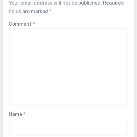
Your email address will not be published.
Required
fields are marked
*
Comment
*
Name
*