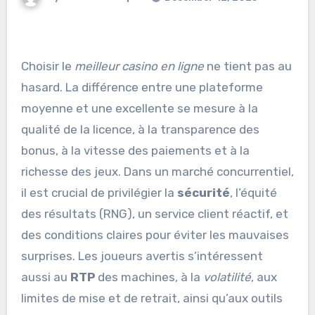
Choisir le
meilleur casino en ligne
ne tient pas au
hasard. La différence entre une plateforme
moyenne et une excellente se mesure à la
qualité de la licence, à la transparence des
bonus, à la vitesse des paiements et à la
richesse des jeux. Dans un marché concurrentiel,
il est crucial de privilégier la
sécurité
, l’équité
des résultats (RNG), un service client réactif, et
des conditions claires pour éviter les mauvaises
surprises. Les joueurs avertis s’intéressent
aussi au
RTP
des machines, à la
volatilité
, aux
limites de mise et de retrait, ainsi qu’aux outils