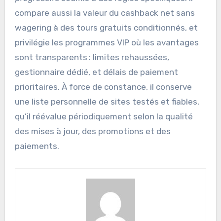
compare aussi la valeur du cashback net sans
wagering à des tours gratuits conditionnés, et
privilégie les programmes VIP où les avantages
sont transparents : limites rehaussées,
gestionnaire dédié, et délais de paiement
prioritaires. À force de constance, il conserve
une liste personnelle de sites testés et fiables,
qu’il réévalue périodiquement selon la qualité
des mises à jour, des promotions et des
paiements.