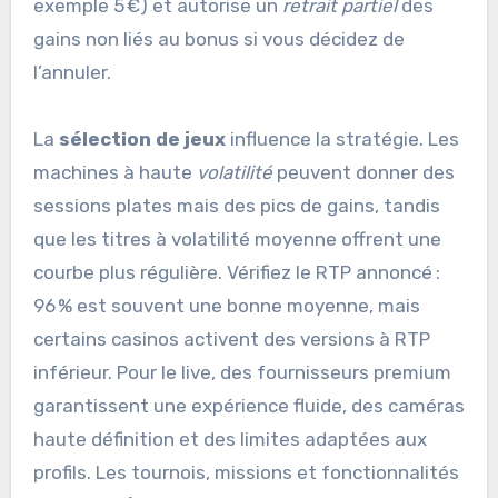
exemple 5 €) et autorise un
retrait partiel
des
gains non liés au bonus si vous décidez de
l’annuler.
La
sélection de jeux
influence la stratégie. Les
machines à haute
volatilité
peuvent donner des
sessions plates mais des pics de gains, tandis
que les titres à volatilité moyenne offrent une
courbe plus régulière. Vérifiez le RTP annoncé :
96 % est souvent une bonne moyenne, mais
certains casinos activent des versions à RTP
inférieur. Pour le live, des fournisseurs premium
garantissent une expérience fluide, des caméras
haute définition et des limites adaptées aux
profils. Les tournois, missions et fonctionnalités