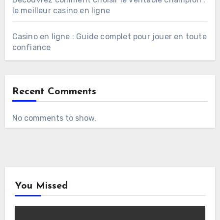
le meilleur casino en ligne
Casino en ligne : Guide complet pour jouer en toute
confiance
Recent Comments
No comments to show.
You Missed