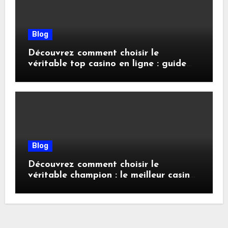
Blog
Découvrez comment choisir le
véritable top casino en ligne : guide
pratique pour joueurs exigeants
Blog
Découvrez comment choisir le
véritable champion : le meilleur casino
en ligne