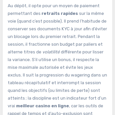
Au dépôt, il opte pour un moyen de paiement
permettant des
retraits rapides
sur la même
voie (quand c’est possible). Il prend l’habitude de
conserver ses documents KYC à jour afin d’éviter
un blocage lors du premier retrait. Pendant la
session, il fractionne son budget par paliers et
alterne titres de
volatilité
différente pour lisser
la variance. S’il utilise un bonus, il respecte la
mise maximale autorisée et évite les jeux
exclus. Il suit la progression du wagering dans un
tableau récapitulatif et interrompt la session
quand les objectifs (ou limites de perte) sont
atteints ; la discipline est un indicateur fort d’un
vrai
meilleur casino en ligne
, car les outils de
rappel de temps et d’auto-exclusion sont