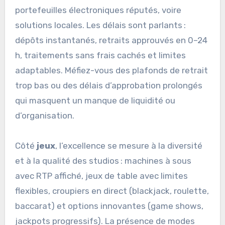
portefeuilles électroniques réputés, voire
solutions locales. Les délais sont parlants :
dépôts instantanés, retraits approuvés en 0–24
h, traitements sans frais cachés et limites
adaptables. Méfiez-vous des plafonds de retrait
trop bas ou des délais d’approbation prolongés
qui masquent un manque de liquidité ou
d’organisation.
Côté
jeux
, l’excellence se mesure à la diversité
et à la qualité des studios : machines à sous
avec RTP affiché, jeux de table avec limites
flexibles, croupiers en direct (blackjack, roulette,
baccarat) et options innovantes (game shows,
jackpots progressifs). La présence de modes