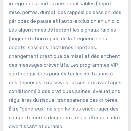
intégrer des limites personnalisables (dépôt,
mise, pertes, durée), des rappels de session, des
périodes de pause et l’auto-exclusion en un clic.
Les algorithmes détectent les signaux faibles
(augmentation rapide de la fréquence des
dépôts, sessions nocturnes répétées,
changement drastique de mise) et déclenchent
des messages préventifs. Les programmes VIP
sont rééquilibrés pour éviter les incitations à
des dépenses excessives : accès aux avantages
conditionné à des pratiques saines, évaluations
régulières du risque, transparence des critères.
Être “généreux” ne signifie plus encourager des
comportements dangereux, mais offrir un cadre
divertissant et durable.