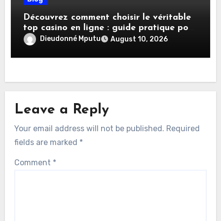
Découvrez comment choisir le véritable
top casino en ligne : guide pratique pour
joueurs exigeants
Dieudonné Mputu
August 10, 2026
Leave a Reply
Your email address will not be published.
Required
fields are marked
*
Comment
*