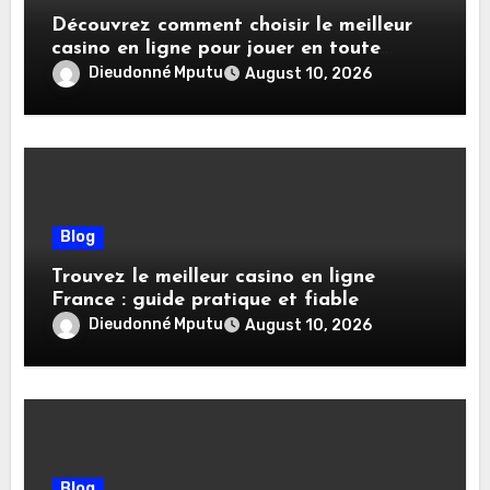
Découvrez comment choisir le meilleur
casino en ligne pour jouer en toute
confiance
Dieudonné Mputu
August 10, 2026
Blog
Trouvez le meilleur casino en ligne
France : guide pratique et fiable
Dieudonné Mputu
August 10, 2026
Blog