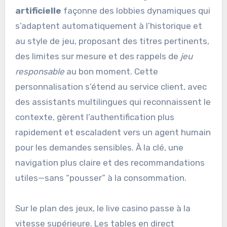
artificielle
façonne des lobbies dynamiques qui
s’adaptent automatiquement à l’historique et
au style de jeu, proposant des titres pertinents,
des limites sur mesure et des rappels de
jeu
responsable
au bon moment. Cette
personnalisation s’étend au service client, avec
des assistants multilingues qui reconnaissent le
contexte, gèrent l’authentification plus
rapidement et escaladent vers un agent humain
pour les demandes sensibles. À la clé, une
navigation plus claire et des recommandations
utiles—sans “pousser” à la consommation.
Sur le plan des jeux, le live casino passe à la
vitesse supérieure. Les tables en direct