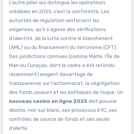
L’autre pilier qui distingue les opérateurs
crédibles en 2025, c’est la conformité. Les
autorités de régulation renforcent les
exigences, qu’il s’agisse des vérifications
d’identité, de la lutte contre le blanchiment
(AML) ou du financement du terrorisme (CFT).
Des juridictions connues (comme Malte, l’Île de
Man ou Curaçao, dont le cadre a été refondu
récemment) exigent davantage de
transparence sur l’actionnariat, la ségrégation
des fonds joueurs et les politiques de risque. Un
nouveau casino en ligne 2025
doit pouvoir
décrire, noir sur blanc, ses processus KYC, ses
contrôles de source de fonds et ses seuils
d’alerte.