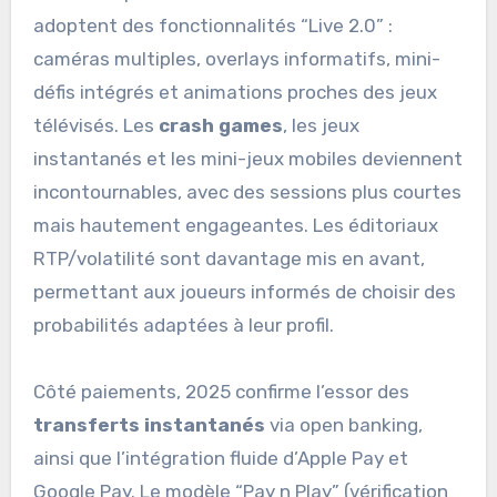
adoptent des fonctionnalités “Live 2.0” :
caméras multiples, overlays informatifs, mini-
défis intégrés et animations proches des jeux
télévisés. Les
crash games
, les jeux
instantanés et les mini-jeux mobiles deviennent
incontournables, avec des sessions plus courtes
mais hautement engageantes. Les éditoriaux
RTP/volatilité sont davantage mis en avant,
permettant aux joueurs informés de choisir des
probabilités adaptées à leur profil.
Côté paiements, 2025 confirme l’essor des
transferts instantanés
via open banking,
ainsi que l’intégration fluide d’Apple Pay et
Google Pay. Le modèle “Pay n Play” (vérification