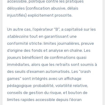
accessible, politique contre les pratiques
déloyales (confiscation abusive, délais
injustifiés) explicitement proscrite.
Un autre cas, l’opérateur “B”, a capitalisé sur les
stablecoins
tout en garantissant une
conformité stricte: limites journalières, preuve
d’origine des fonds et analyse en chaîne. Les
joueurs bénéficient de confirmations quasi
immédiates, alors que les retraits sont soumis à
des seuils d’examen automatisés. Les “crash
games” sont intégrés avec un affichage
pédagogique: probabilité, volatilité relative,
conseils de gestion du risque, et bouton de
limites rapides accessible depuis l’écran