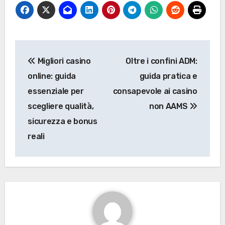
Post
Migliori casino
Oltre i confini ADM:
navigation
online: guida
guida pratica e
essenziale per
consapevole ai casino
scegliere qualità,
non AAMS
sicurezza e bonus
reali