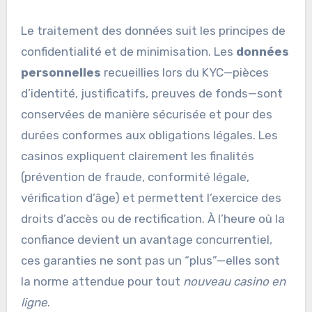
Le traitement des données suit les principes de
confidentialité et de minimisation. Les
données
personnelles
recueillies lors du KYC—pièces
d’identité, justificatifs, preuves de fonds—sont
conservées de manière sécurisée et pour des
durées conformes aux obligations légales. Les
casinos expliquent clairement les finalités
(prévention de fraude, conformité légale,
vérification d’âge) et permettent l’exercice des
droits d’accès ou de rectification. À l’heure où la
confiance devient un avantage concurrentiel,
ces garanties ne sont pas un “plus”—elles sont
la norme attendue pour tout
nouveau casino en
ligne
.