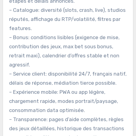
étapes et délais annoncés.
– Catalogue: diversité (slots, crash, live), studios
réputés, affichage du RTP/volatilité, filtres par
features.
– Bonus: conditions lisibles (exigence de mise,
contribution des jeux, max bet sous bonus,
retrait maxi), calendrier d’offres stable et non
agressif.
– Service client: disponibilité 24/7, français natif,
délais de réponse, médiation tierce possible.
– Expérience mobile: PWA ou app légère,
chargement rapide, modes portrait/paysage,
consommation data optimisée.
– Transparence: pages d’aide complètes, règles
des jeux détaillées, historique des transactions