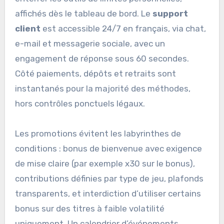
affichés dès le tableau de bord. Le
support
client
est accessible 24/7 en français, via chat,
e-mail et messagerie sociale, avec un
engagement de réponse sous 60 secondes.
Côté paiements, dépôts et retraits sont
instantanés pour la majorité des méthodes,
hors contrôles ponctuels légaux.
Les promotions évitent les labyrinthes de
conditions : bonus de bienvenue avec exigence
de mise claire (par exemple x30 sur le bonus),
contributions définies par type de jeu, plafonds
transparents, et interdiction d’utiliser certains
bonus sur des titres à faible volatilité
uniquement. Un calendrier d’événements