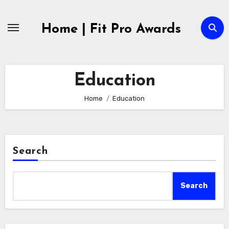
Skip
to
Home | Fit Pro Awards
content
Education
Home
Education
Search
Search