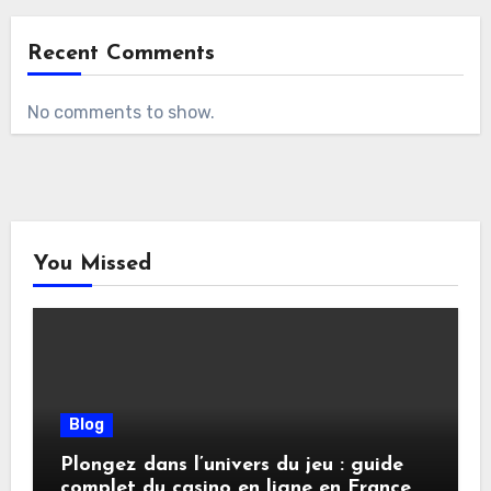
Recent Comments
No comments to show.
You Missed
Blog
Plongez dans l’univers du jeu : guide
complet du casino en ligne en France