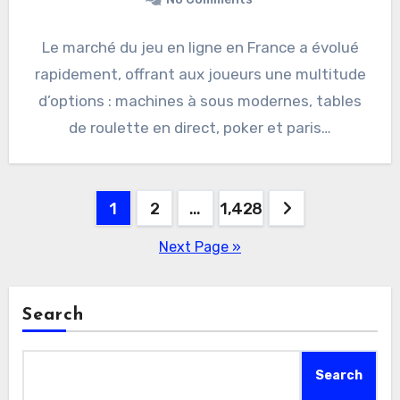
Le marché du jeu en ligne en France a évolué
rapidement, offrant aux joueurs une multitude
d’options : machines à sous modernes, tables
de roulette en direct, poker et paris…
Posts
1
2
…
1,428
pagination
Next Page »
Search
Search