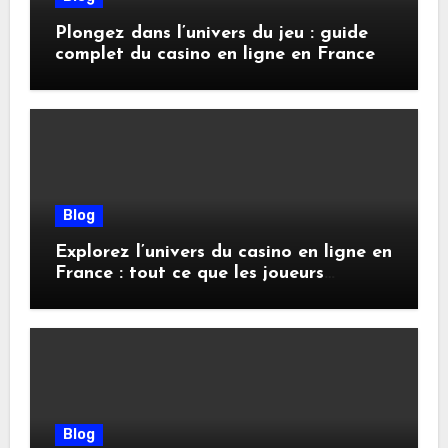
Plongez dans l’univers du jeu : guide
complet du casino en ligne en France
Blog
Explorez l’univers du casino en ligne en
France : tout ce que les joueurs
doivent savoir
Blog