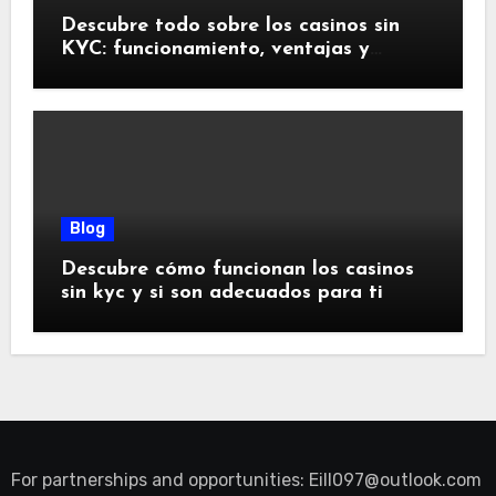
Descubre todo sobre los casinos sin
KYC: funcionamiento, ventajas y
riesgos
Blog
Descubre cómo funcionan los casinos
sin kyc y si son adecuados para ti
For partnerships and opportunities:
Eill097@outlook.com