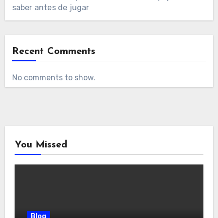
saber antes de jugar
Recent Comments
No comments to show.
You Missed
Blog