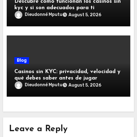
Descubre cómo funcionan los casinos sin
kyc y si son adecuados para ti
Dieudonné Mputu
August 5, 2026
Blog
Casinos sin KYC: privacidad, velocidad y
qué debes saber antes de jugar
Dieudonné Mputu
August 5, 2026
Leave a Reply