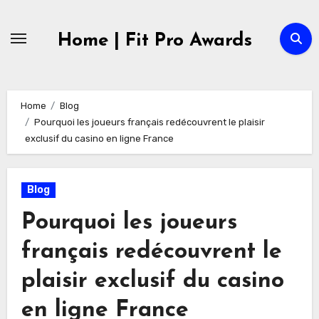
Skip
to
Home | Fit Pro Awards
content
Home
Blog
Pourquoi les joueurs français redécouvrent le plaisir
exclusif du casino en ligne France
Blog
Pourquoi les joueurs
français redécouvrent le
plaisir exclusif du casino
en ligne France