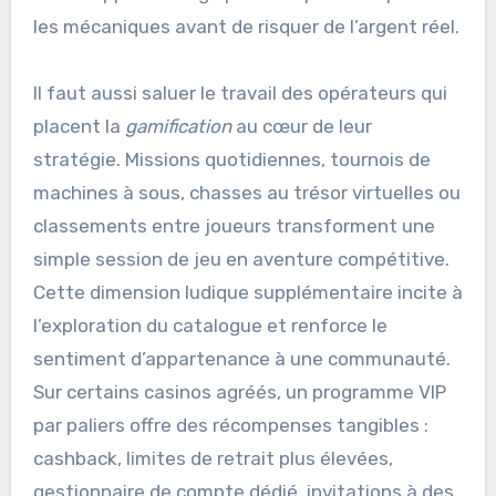
les mécaniques avant de risquer de l’argent réel.
Il faut aussi saluer le travail des opérateurs qui
placent la
gamification
au cœur de leur
stratégie. Missions quotidiennes, tournois de
machines à sous, chasses au trésor virtuelles ou
classements entre joueurs transforment une
simple session de jeu en aventure compétitive.
Cette dimension ludique supplémentaire incite à
l’exploration du catalogue et renforce le
sentiment d’appartenance à une communauté.
Sur certains casinos agréés, un programme VIP
par paliers offre des récompenses tangibles :
cashback, limites de retrait plus élevées,
gestionnaire de compte dédié, invitations à des