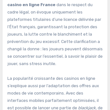
casino en ligne France
dans le respect du
cadre légal, on évoque uniquement les
plateformes titulaires d’une licence délivrée par
l’État français, garantissant la protection des
joueurs, la lutte contre le blanchiment et la
prévention du jeu excessif. Cette clarification a
changé la donne : les joueurs peuvent désormais
se concentrer sur l’essentiel, à savoir le plaisir de
jouer, sans stress inutile.
La popularité croissante des casinos en ligne
s’explique aussi par l’adaptation des offres aux
modes de vie contemporains. Avec des
interfaces mobiles parfaitement optimisées, il
est possible de lancer une partie de
blackjack
, de