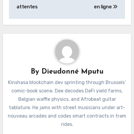
attentes
en ligne
By
Dieudonné Mputu
Kinshasa blockchain dev sprinting through Brussels’
comic-book scene. Dee decodes DeFi yield farms,
Belgian waffle physics, and Afrobeat guitar
tablature. He jams with street musicians under art-
nouveau arcades and codes smart contracts in tram
rides.