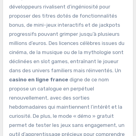
développeurs rivalisent d’ingéniosité pour
proposer des titres dotés de fonctionnalités
bonus, de mini-jeux interactifs et de jackpots
progressifs pouvant grimper jusqu’à plusieurs
millions d’euros. Des licences célèbres issues du
cinéma, de la musique ou de la mythologie sont
déclinées en slot games, entraînant le joueur
dans des univers familiers mais réinventés. Un
casino en ligne france
digne de ce nom
propose un catalogue en perpétuel
renouvellement, avec des sorties
hebdomadaires qui maintiennent l’intérêt et la
curiosité. De plus, le mode « démo » gratuit
permet de tester les jeux sans engagement, un
outil d’apprentissage précieux pour comprendre