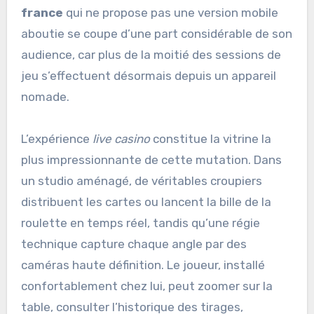
france
qui ne propose pas une version mobile
aboutie se coupe d’une part considérable de son
audience, car plus de la moitié des sessions de
jeu s’effectuent désormais depuis un appareil
nomade.
L’expérience
live casino
constitue la vitrine la
plus impressionnante de cette mutation. Dans
un studio aménagé, de véritables croupiers
distribuent les cartes ou lancent la bille de la
roulette en temps réel, tandis qu’une régie
technique capture chaque angle par des
caméras haute définition. Le joueur, installé
confortablement chez lui, peut zoomer sur la
table, consulter l’historique des tirages,