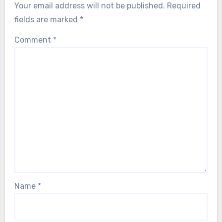
Your email address will not be published.
Required
fields are marked
*
Comment
*
Name
*