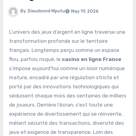
By
Dieudonné Mputu
May 19, 2026
L’univers des jeux d’argent en ligne traverse une
transformation profonde sur le territoire
français. Longtemps perçu comme un espace
flou, parfois risqué, le
casino en ligne France
s’impose aujourd’hui comme un loisir numérique
mature, encadré par une régulation stricte et
porté par des innovations technologiques qui
séduisent chaque mois des centaines de milliers
de joueurs. Derrière l’écran, c’est toute une
expérience de divertissement qui se réinvente,
mêlant sécurité des transactions, diversité des
jeux et exigence de transparence. Loin des