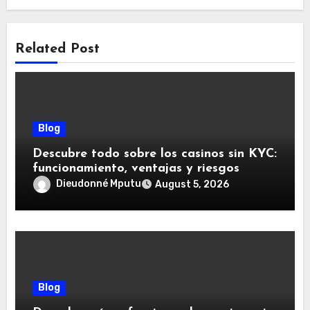
Related Post
Blog
Descubre todo sobre los casinos sin KYC:
funcionamiento, ventajas y riesgos
Dieudonné Mputu
August 5, 2026
Blog