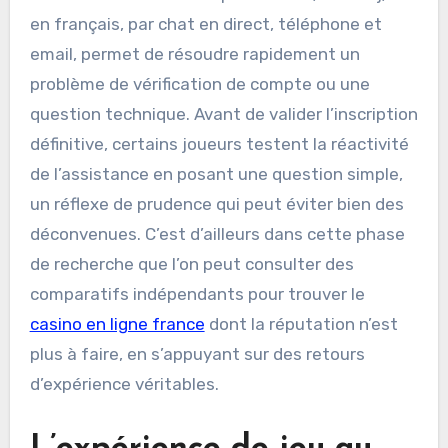
en français, par chat en direct, téléphone et
email, permet de résoudre rapidement un
problème de vérification de compte ou une
question technique. Avant de valider l’inscription
définitive, certains joueurs testent la réactivité
de l’assistance en posant une question simple,
un réflexe de prudence qui peut éviter bien des
déconvenues. C’est d’ailleurs dans cette phase
de recherche que l’on peut consulter des
comparatifs indépendants pour trouver le
casino en ligne france
dont la réputation n’est
plus à faire, en s’appuyant sur des retours
d’expérience véritables.