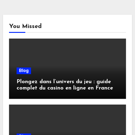
You Missed
Blog
Plongez dans l’univers du jeu : guide
complet du casino en ligne en France