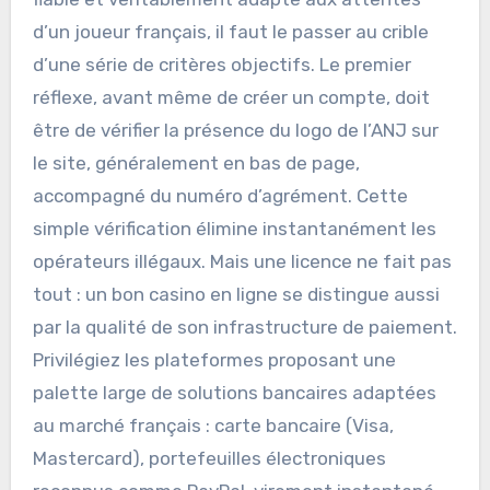
d’un joueur français, il faut le passer au crible
d’une série de critères objectifs. Le premier
réflexe, avant même de créer un compte, doit
être de vérifier la présence du logo de l’ANJ sur
le site, généralement en bas de page,
accompagné du numéro d’agrément. Cette
simple vérification élimine instantanément les
opérateurs illégaux. Mais une licence ne fait pas
tout : un bon casino en ligne se distingue aussi
par la qualité de son infrastructure de paiement.
Privilégiez les plateformes proposant une
palette large de solutions bancaires adaptées
au marché français : carte bancaire (Visa,
Mastercard), portefeuilles électroniques