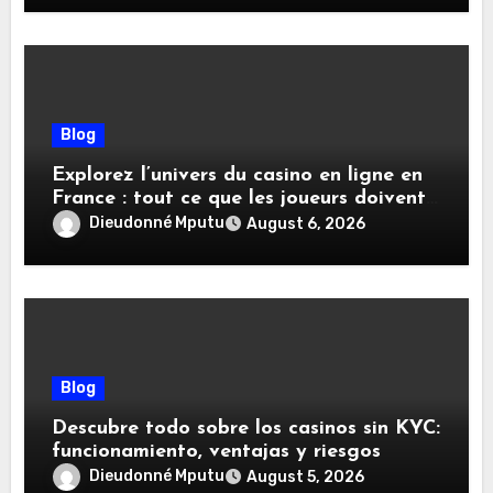
Blog
Explorez l’univers du casino en ligne en
France : tout ce que les joueurs doivent
savoir
Dieudonné Mputu
August 6, 2026
Blog
Descubre todo sobre los casinos sin KYC:
funcionamiento, ventajas y riesgos
Dieudonné Mputu
August 5, 2026