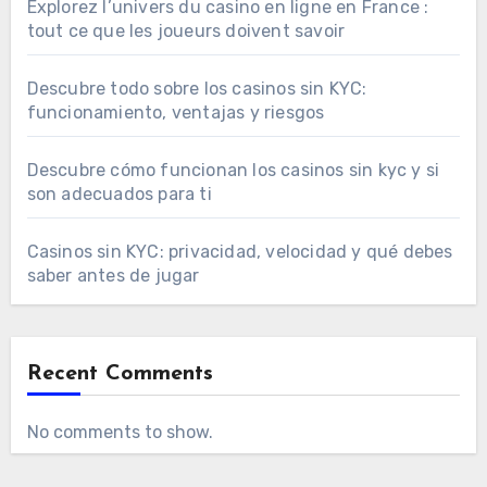
Explorez l’univers du casino en ligne en France :
tout ce que les joueurs doivent savoir
Descubre todo sobre los casinos sin KYC:
funcionamiento, ventajas y riesgos
Descubre cómo funcionan los casinos sin kyc y si
son adecuados para ti
Casinos sin KYC: privacidad, velocidad y qué debes
saber antes de jugar
Recent Comments
No comments to show.