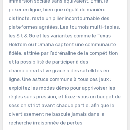
immersion sociale sans équivalent. Enfin, le
poker en ligne, bien que régulé de manière
distincte, reste un pilier incontournable des
plateformes agréées. Les tournois multi-tables,
les Sit & Go et les variantes comme le Texas
Hold’em ou l’Omaha captent une communauté
fidèle, attirée par l’adrénaline de la compétition
et la possibilité de participer à des
championnats live grâce à des satellites en
ligne. Une astuce commune à tous ces jeux :
exploitez les modes démo pour apprivoiser les
règles sans pression, et fixez-vous un budget de
session strict avant chaque partie, afin que le
divertissement ne bascule jamais dans la
recherche irraisonnée de pertes.