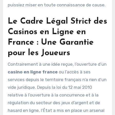
puissiez miser en toute connaissance de cause.
Le Cadre Légal Strict des
Casinos en Ligne en
France : Une Garantie
pour les Joueurs
Contrairement à une idée reçue, l’ouverture d’un
casino en ligne france
ou l’accès à ses
services depuis le territoire français n’a rien d’un
vide juridique. Depuis la loi du 12 mai 2010
relative à l’ouverture à la concurrence et à la
régulation du secteur des jeux d’argent et de
hasard en ligne, l’État a mis en place un arsenal