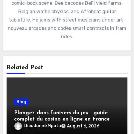
comic-book scene. Dee decodes DeFi yield farms,
Belgian waffle physics, and Afrobeat guitar
tablature. He jams with street musicians under art-
nouveau arcades and codes smart contracts in tram
rides.
Related Post
Blog
Plongez dans l’univers du jeu : guide
complet du casino en ligne en France
Dieudonné Mputu
August 6, 2026