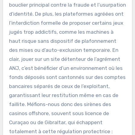
bouclier principal contre la fraude et l’usurpation
d’identité. De plus, les plateformes agréées ont
l’interdiction formelle de proposer certains jeux
jugés trop addictifs, comme les machines à
haut risque sans dispositif de plafonnement
des mises ou d’auto-exclusion temporaire. En
clair, jouer sur un site détenteur de l’agrément
ANJ, c’est bénéficier d’un environnement où les
fonds déposés sont cantonnés sur des comptes
bancaires séparés de ceux de l’exploitant,
garantissant leur restitution même en cas de
faillite. Méfions-nous donc des sirènes des
casinos offshore, souvent sous licence de
Curaçao ou de Gibraltar, qui échappent
totalement à cette régulation protectrice :