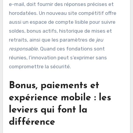
e-mail, doit fournir des réponses précises et
horodatées. Un nouveau site compétitif offre
aussi un espace de compte lisible pour suivre
soldes, bonus actifs, historique de mises et
retraits, ainsi que les paramètres de
jeu
responsable
. Quand ces fondations sont
réunies, l’innovation peut s’exprimer sans
compromettre la sécurité.
Bonus, paiements et
expérience mobile : les
leviers qui font la
différence