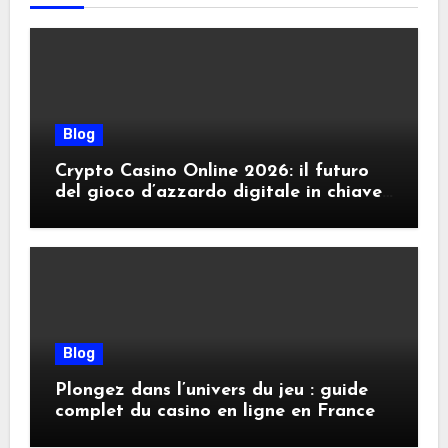
Blog
Crypto Casino Online 2026: il futuro
del gioco d’azzardo digitale in chiave
criptovalute
Blog
Plongez dans l’univers du jeu : guide
complet du casino en ligne en France