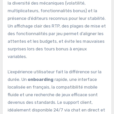
la diversité des mécaniques (volatilité,
multiplicateurs, fonctionnalités bonus) et la
présence d’éditeurs reconnus pour leur stabilité.
Un affichage clair des RTP, des plages de mise et
des fonctionnalités par jeu permet d’aligner les
attentes et les budgets, et évite les mauvaises
surprises lors des tours bonus à enjeux
variables.
L’expérience utilisateur fait la différence sur la
durée. Un
onboarding
rapide, une interface
localisée en français, la compatibilité mobile
fluide et une recherche de jeux efficace sont
devenus des standards. Le support client,
idéalement disponible 24/7 via chat en direct et