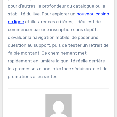
pour d’autres, la profondeur du catalogue ou la
stabilité du live. Pour explorer un
nouveau casino
en ligne
et illustrer ces critères, l’idéal est de
commencer par une inscription sans dépôt,
d’évaluer la navigation mobile, de poser une
question au support, puis de tester un retrait de
faible montant. Ce cheminement met
rapidement en lumière la qualité réelle derrière
les promesses d’une interface séduisante et de
promotions alléchantes.