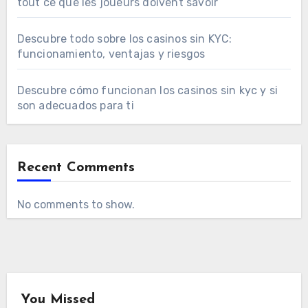
tout ce que les joueurs doivent savoir
Descubre todo sobre los casinos sin KYC:
funcionamiento, ventajas y riesgos
Descubre cómo funcionan los casinos sin kyc y si
son adecuados para ti
Recent Comments
No comments to show.
You Missed