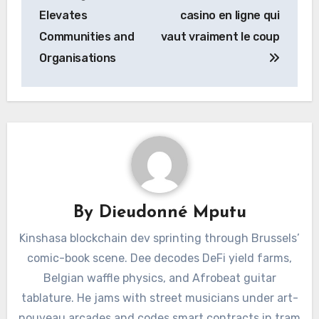
Elevates
casino en ligne qui
Communities and
vaut vraiment le coup
Organisations
By
Dieudonné Mputu
Kinshasa blockchain dev sprinting through Brussels’
comic-book scene. Dee decodes DeFi yield farms,
Belgian waffle physics, and Afrobeat guitar
tablature. He jams with street musicians under art-
nouveau arcades and codes smart contracts in tram