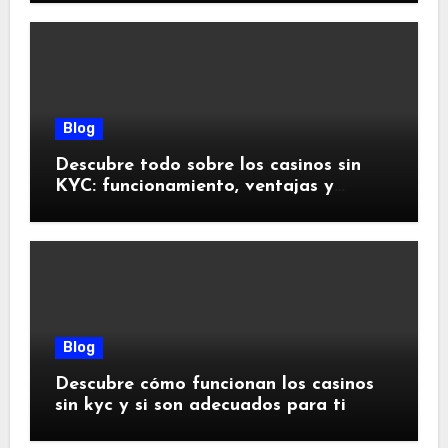
Blog
Descubre todo sobre los casinos sin
KYC: funcionamiento, ventajas y
riesgos
Blog
Descubre cómo funcionan los casinos
sin kyc y si son adecuados para ti