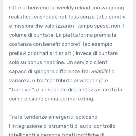
Oltre al benvenuto, weekly reload con wagering
realistico, cashback net-loss senza tetti punitivi
e missioni che valorizzano il tempo speso, non il
volume di puntate. La piattaforma premia la
costanza con benefit concreti (ad esempio
prelievi prioritari ai tier alti) invece di puntare
solo su bonus headline. Un servizio clienti
capace di spiegare differenze tra
volatilità
e
varianza, o tra “contributo al wagering” e
“turnover”, è un segnale di grandezza: mette la
comprensione prima del marketing.
Tra le tendenze emergenti, spiccano
l’integrazione di strumenti di auto-controllo
intelligenti e personalizzati (notifiche di