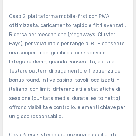
Caso 2: piattaforma mobile-first con PWA
ottimizzata, caricamento rapido e filtri avanzati.
Ricerca per meccaniche (Megaways, Cluster
Pays), per volatilità e per range di RTP consente
una scoperta dei giochi più consapevole.
Integrare demo, quando consentito, aiuta a
testare pattern di pagamento e frequenza dei
bonus round. In live casino, tavoli localizzati in
italiano, con limiti differenziati e statistiche di
sessione (puntata media, durata, esito netto)
offrono visibilità e controllo, elementi chiave per
un gioco responsabile.
Caso 3: ecosistema promozionale equilibrato.