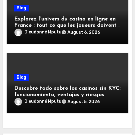
Blog
Explorez l’univers du casino en ligne en
France : tout ce que les joueurs doivent
savoir
Dieudonné Mputu
August 6, 2026
Blog
Descubre todo sobre los casinos sin KYC:
funcionamiento, ventajas y riesgos
Dieudonné Mputu
August 5, 2026