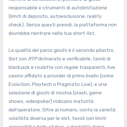
responsabile e strumenti di autolimitazione
(limiti di deposito, autoesclusione, reality
check). Senza questi presidi, la piattaforma non
dovrebbe rientrare nella tua short-list.
La qualità del parco giochi è il secondo pilastro.
Slot con
RTP
dichiarato e verificabile, tavoli di
blackjack e roulette con regole trasparenti, live
casino affidato a provider di primo livello (come
Evolution, Playtech o Pragmatic Live), e una
selezione di giochi di nicchia (crash, game
shows, videopoker) indicano maturità
dell’operatore. Oltre al numero, conta la varietà:
volatilità diversa per le slot, tavoli con limiti
accessibili e high-stakes, e modalità demo