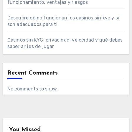
funcionamiento, ventajas y riesgos
Descubre cómo funcionan los casinos sin kyc y si
son adecuados para ti
Casinos sin KYC: privacidad, velocidad y qué debes
saber antes de jugar
Recent Comments
No comments to show.
You Missed