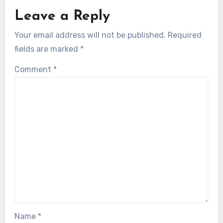
Leave a Reply
Your email address will not be published.
Required
fields are marked
*
Comment
*
Name
*