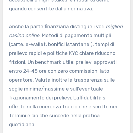
quando consentite dalla normativa.
Anche la parte finanziaria distingue i veri
migliori
casino online
. Metodi di pagamento multipli
(carte, e-wallet, bonifici istantanei), tempi di
prelievo rapidi e politiche KYC chiare riducono
frizioni. Un benchmark utile: prelievi approvati
entro 24-48 ore con zero commissioni lato
operatore. Valuta inoltre la trasparenza sulle
soglie minime/massime e sull’eventuale
frazionamento dei prelievi. L’affidabilità si
riflette nella coerenza tra ciò che è scritto nei
Termini e ciò che succede nella pratica
quotidiana.