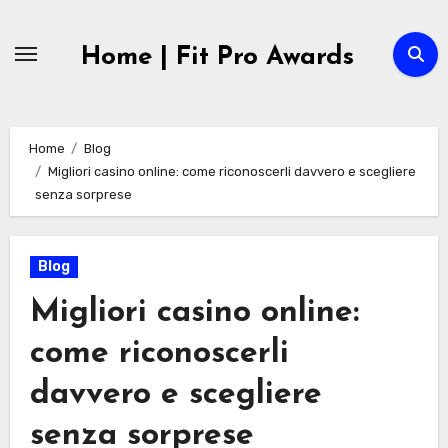
Skip
to
Home | Fit Pro Awards
content
Home
Blog
Migliori casino online: come riconoscerli davvero e scegliere
senza sorprese
Blog
Migliori casino online:
come riconoscerli
davvero e scegliere
senza sorprese