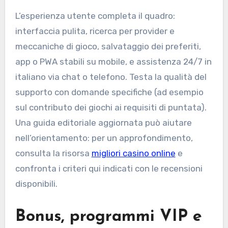
L’esperienza utente completa il quadro:
interfaccia pulita, ricerca per provider e
meccaniche di gioco, salvataggio dei preferiti,
app o PWA stabili su mobile, e assistenza 24/7 in
italiano via chat o telefono. Testa la qualità del
supporto con domande specifiche (ad esempio
sul contributo dei giochi ai requisiti di puntata).
Una guida editoriale aggiornata può aiutare
nell’orientamento: per un approfondimento,
consulta la risorsa
migliori casino online
e
confronta i criteri qui indicati con le recensioni
disponibili.
Bonus, programmi VIP e