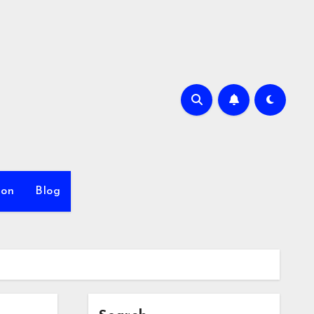
ion
Blog