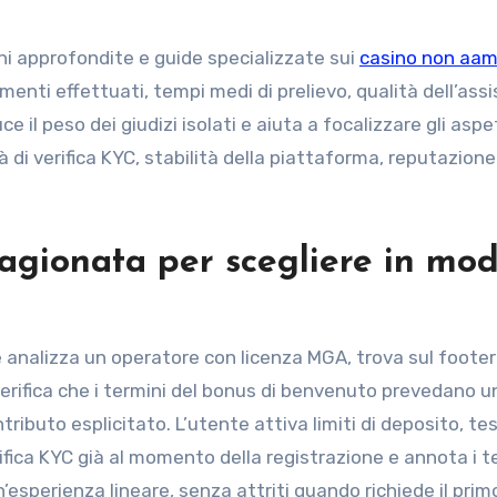
oni approfondite e guide specializzate sui
casino non aams
menti effettuati, tempi medi di prelievo, qualità dell’ass
ce il peso dei giudizi isolati e aiuta a focalizzare gli aspe
tà di verifica KYC, stabilità della piattaforma, reputazione
ragionata per scegliere in mo
 analizza un operatore con licenza MGA, trova sul footer i
 verifica che i termini del bonus di benvenuto prevedano u
tributo esplicitato. L’utente attiva limiti di deposito, tes
ifica KYC già al momento della registrazione e annota i t
un’esperienza lineare, senza attriti quando richiede il prim