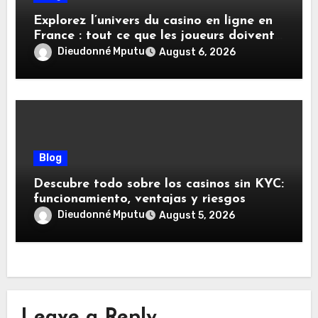
Explorez l’univers du casino en ligne en
France : tout ce que les joueurs doivent
savoir
Dieudonné Mputu
August 6, 2026
Blog
Descubre todo sobre los casinos sin KYC:
funcionamiento, ventajas y riesgos
Dieudonné Mputu
August 5, 2026
Leave a Reply