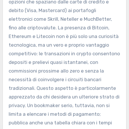
opzioni che spaziano dalle carte di credito e
debito (Visa, Mastercard) ai portafogli
elettronici come Skrill, Neteller e MuchBetter,
fino alle criptovalute. La presenza di Bitcoin,
Ethereum e Litecoin non è più solo una curiosità
tecnologica, ma un vero e proprio vantaggio
competitivo: le transazioni in crypto consentono
depositi e prelievi quasi istantanei, con
commissioni prossime allo zero e senza la
necessità di coinvolgere i circuiti bancari
tradizionali. Questo aspetto è particolarmente
apprezzato da chi desidera un ulteriore strato di
privacy. Un bookmaker serio, tuttavia, non si
limita a elencare i metodi di pagamento;
pubblica anche una tabella chiara con i tempi