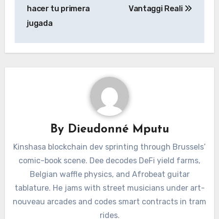
hacer tu primera
Vantaggi Reali
jugada
By
Dieudonné Mputu
Kinshasa blockchain dev sprinting through Brussels’
comic-book scene. Dee decodes DeFi yield farms,
Belgian waffle physics, and Afrobeat guitar
tablature. He jams with street musicians under art-
nouveau arcades and codes smart contracts in tram
rides.