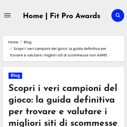
Skip
to
Home | Fit Pro Awards
content
Home
Blog
Scopri i veri campioni del gioco: la guida definitiva per
trovare e valutare i migliori siti di scommesse non AAMS
Blog
Scopri i veri campioni del
gioco: la guida definitiva
per trovare e valutare i
migliori siti di scommesse