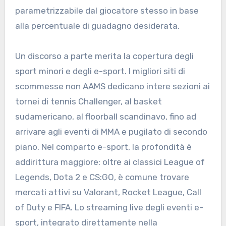
parametrizzabile dal giocatore stesso in base
alla percentuale di guadagno desiderata.
Un discorso a parte merita la copertura degli
sport minori e degli e-sport. I migliori siti di
scommesse non AAMS dedicano intere sezioni ai
tornei di tennis Challenger, al basket
sudamericano, al floorball scandinavo, fino ad
arrivare agli eventi di MMA e pugilato di secondo
piano. Nel comparto e-sport, la profondità è
addirittura maggiore: oltre ai classici League of
Legends, Dota 2 e CS:GO, è comune trovare
mercati attivi su Valorant, Rocket League, Call
of Duty e FIFA. Lo streaming live degli eventi e-
sport, integrato direttamente nella