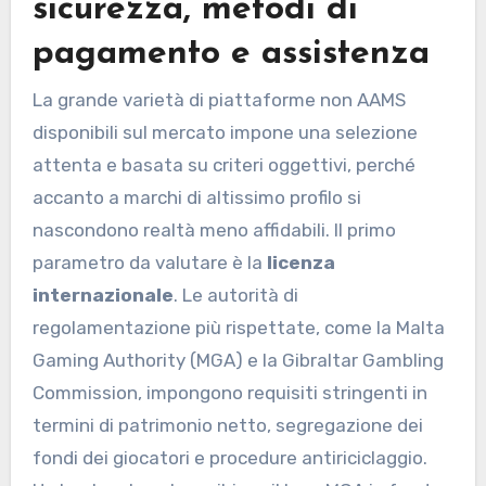
sicurezza, metodi di
pagamento e assistenza
La grande varietà di piattaforme non AAMS
disponibili sul mercato impone una selezione
attenta e basata su criteri oggettivi, perché
accanto a marchi di altissimo profilo si
nascondono realtà meno affidabili. Il primo
parametro da valutare è la
licenza
internazionale
. Le autorità di
regolamentazione più rispettate, come la Malta
Gaming Authority (MGA) e la Gibraltar Gambling
Commission, impongono requisiti stringenti in
termini di patrimonio netto, segregazione dei
fondi dei giocatori e procedure antiriciclaggio.