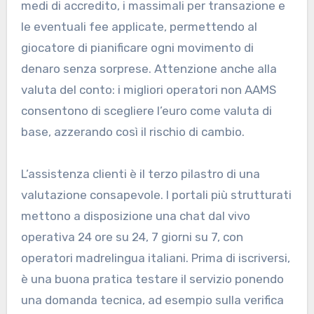
medi di accredito, i massimali per transazione e
le eventuali fee applicate, permettendo al
giocatore di pianificare ogni movimento di
denaro senza sorprese. Attenzione anche alla
valuta del conto: i migliori operatori non AAMS
consentono di scegliere l’euro come valuta di
base, azzerando così il rischio di cambio.
L’assistenza clienti è il terzo pilastro di una
valutazione consapevole. I portali più strutturati
mettono a disposizione una chat dal vivo
operativa 24 ore su 24, 7 giorni su 7, con
operatori madrelingua italiani. Prima di iscriversi,
è una buona pratica testare il servizio ponendo
una domanda tecnica, ad esempio sulla verifica