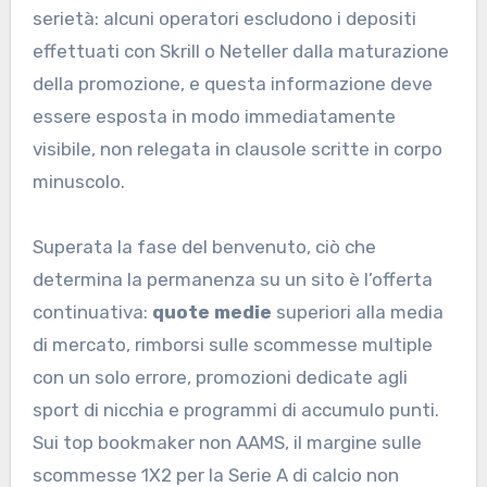
serietà: alcuni operatori escludono i depositi
effettuati con Skrill o Neteller dalla maturazione
della promozione, e questa informazione deve
essere esposta in modo immediatamente
visibile, non relegata in clausole scritte in corpo
minuscolo.
Superata la fase del benvenuto, ciò che
determina la permanenza su un sito è l’offerta
continuativa:
quote medie
superiori alla media
di mercato, rimborsi sulle scommesse multiple
con un solo errore, promozioni dedicate agli
sport di nicchia e programmi di accumulo punti.
Sui top bookmaker non AAMS, il margine sulle
scommesse 1X2 per la Serie A di calcio non