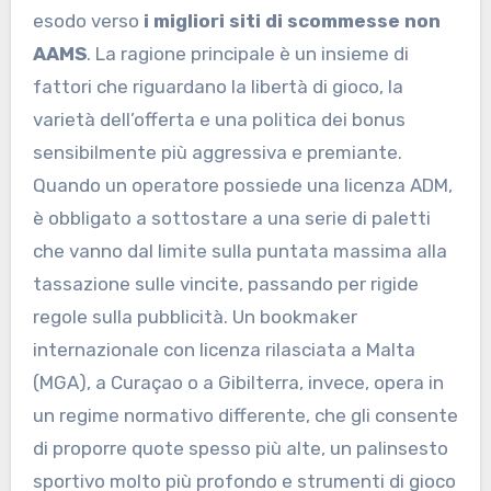
esodo verso
i migliori siti di scommesse non
AAMS
. La ragione principale è un insieme di
fattori che riguardano la libertà di gioco, la
varietà dell’offerta e una politica dei bonus
sensibilmente più aggressiva e premiante.
Quando un operatore possiede una licenza ADM,
è obbligato a sottostare a una serie di paletti
che vanno dal limite sulla puntata massima alla
tassazione sulle vincite, passando per rigide
regole sulla pubblicità. Un bookmaker
internazionale con licenza rilasciata a Malta
(MGA), a Curaçao o a Gibilterra, invece, opera in
un regime normativo differente, che gli consente
di proporre quote spesso più alte, un palinsesto
sportivo molto più profondo e strumenti di gioco