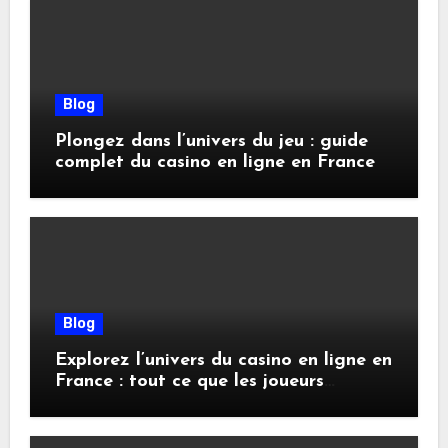
Blog
Plongez dans l’univers du jeu : guide
complet du casino en ligne en France
Blog
Explorez l’univers du casino en ligne en
France : tout ce que les joueurs
doivent savoir