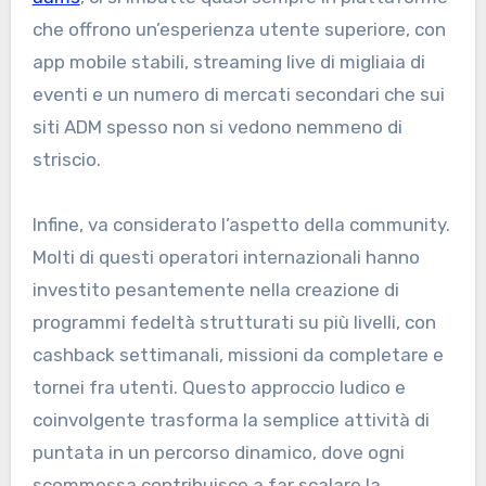
che offrono un’esperienza utente superiore, con
app mobile stabili, streaming live di migliaia di
eventi e un numero di mercati secondari che sui
siti ADM spesso non si vedono nemmeno di
striscio.
Infine, va considerato l’aspetto della community.
Molti di questi operatori internazionali hanno
investito pesantemente nella creazione di
programmi fedeltà strutturati su più livelli, con
cashback settimanali, missioni da completare e
tornei fra utenti. Questo approccio ludico e
coinvolgente trasforma la semplice attività di
puntata in un percorso dinamico, dove ogni
scommessa contribuisce a far scalare la