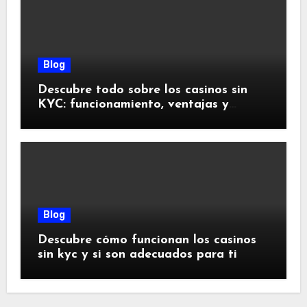
Blog
Descubre todo sobre los casinos sin
KYC: funcionamiento, ventajas y
riesgos
Blog
Descubre cómo funcionan los casinos
sin kyc y si son adecuados para ti