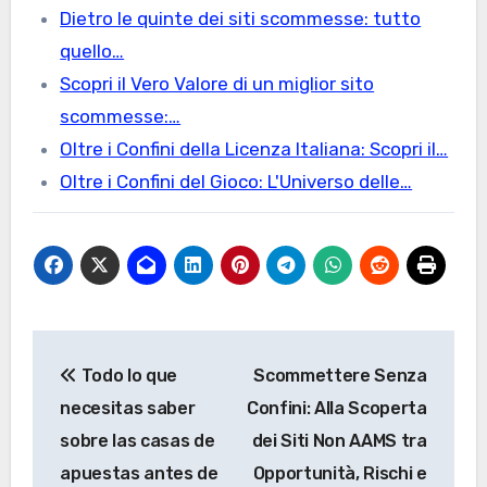
Dietro le quinte dei siti scommesse: tutto
quello…
Scopri il Vero Valore di un miglior sito
scommesse:…
Oltre i Confini della Licenza Italiana: Scopri il…
Oltre i Confini del Gioco: L'Universo delle…
Post
Todo lo que
Scommettere Senza
navigation
necesitas saber
Confini: Alla Scoperta
sobre las casas de
dei Siti Non AAMS tra
apuestas antes de
Opportunità, Rischi e