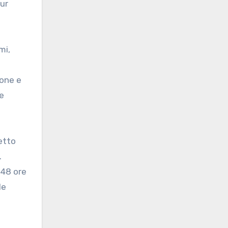
pur
mi,
ione e
 e
petto
.
–48 ore
le