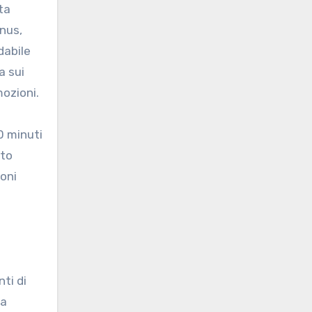
ta
onus,
dabile
a sui
mozioni.
60 minuti
ito
ioni
nti di
la