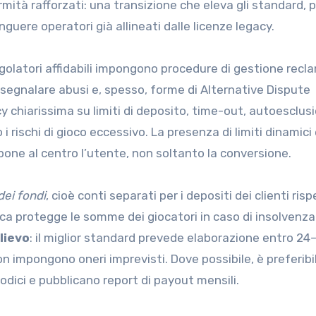
rmità rafforzati: una transizione che eleva gli standard, 
nguere operatori già allineati dalle licenze legacy.
regolatori affidabili impongono procedure di gestione recla
i segnalare abusi e, spesso, forme di Alternative Dispute
cy chiarissima su limiti di deposito, time-out, autoesclus
 rischi di gioco eccessivo. La presenza di limiti dinamici
pone al centro l’utente, non soltanto la conversione.
ei fondi
, cioè conti separati per i depositi dei clienti ris
ica protegge le somme dei giocatori in caso di insolvenza
lievo
: il miglior standard prevede elaborazione entro 24
 impongono oneri imprevisti. Dove possibile, è preferibi
dici e pubblicano report di payout mensili.