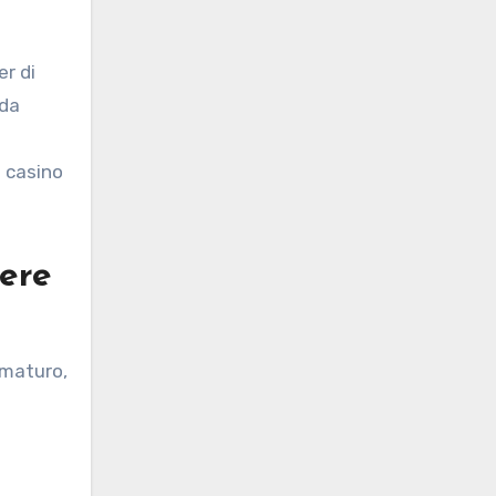
er di
ida
i casino
gere
 maturo,