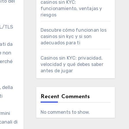
sito del
casinos sin KYC:
funcionamiento, ventajas y
riesgos
SL/TLS
Descubre cómo funcionan los
casinos sin kyc y si son
adecuados para ti
ati da
e non
Casinos sin KYC: privacidad,
perché
velocidad y qué debes saber
antes de jugar
 della
ti
Recent Comments
No comments to show.
rmini
canali di