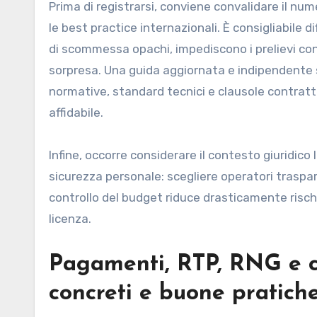
Prima di registrarsi, conviene convalidare il num
le best practice internazionali. È consigliabile d
di scommessa opachi, impediscono i prelievi con
sorpresa. Una guida aggiornata e indipendente
normative, standard tecnici e clausole contratt
affidabile.
Infine, occorre considerare il contesto giuridico 
sicurezza personale: scegliere operatori traspare
controllo del budget riduce drasticamente risch
licenza.
Pagamenti, RTP, RNG e co
concreti e buone pratich