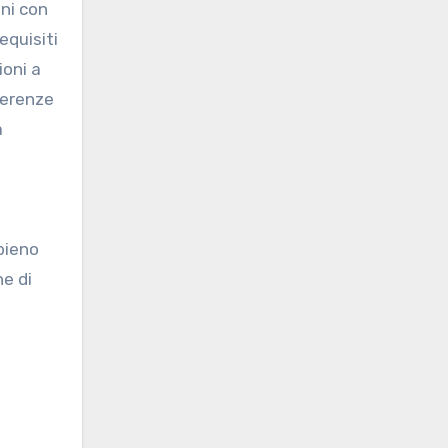
ini con
equisiti
ioni a
ferenze
a
 pieno
ne di