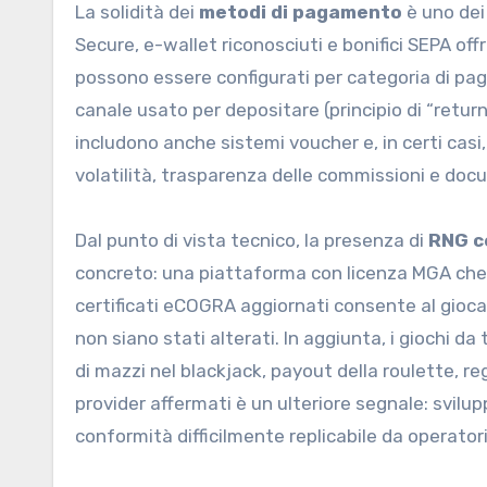
La solidità dei
metodi di pagamento
è uno dei
Secure, e-wallet riconosciuti e bonifici SEPA offr
possono essere configurati per categoria di pag
canale usato per depositare (principio di “return 
includono anche sistemi voucher e, in certi casi
volatilità, trasparenza delle commissioni e doc
Dal punto di vista tecnico, la presenza di
RNG ce
concreto: una piattaforma con licenza MGA che pu
certificati eCOGRA aggiornati consente al giocator
non siano stati alterati. In aggiunta, i giochi 
di mazzi nel blackjack, payout della roulette, rego
provider affermati è un ulteriore segnale: svilu
conformità difficilmente replicabile da operatori