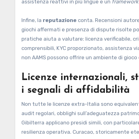
assistenza reattivi in più lingue e un
framework
Infine, la
reputazione
conta. Recensioni autorev
giochi affermati e presenza di dispute risolte p
pratiche aiuta a valutare: licenza verificabile, c
comprensibili, KYC proporzionato, assistenza vi
non AAMS possono offrire un ambiente di gioco 
Licenze internazionali, s
i segnali di affidabilità
Non tutte le licenze extra-Italia sono equivalen
audit regolari, obblighi sull’adeguatezza patrim
Gibilterra applicano presidi simili, con particola
resilienza operativa. Curacao, storicamente et