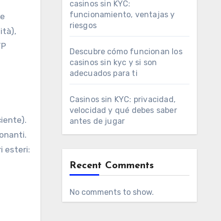
casinos sin KYC:
funcionamiento, ventajas y
le
riesgos
ità),
TP
Descubre cómo funcionan los
casinos sin kyc y si son
adecuados para ti
Casinos sin KYC: privacidad,
velocidad y qué debes saber
ciente).
antes de jugar
ionanti.
 esteri:
Recent Comments
No comments to show.