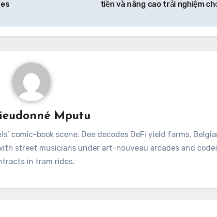
tes
tiền và nâng cao trải nghiệm ch
ieudonné Mputu
ls’ comic-book scene. Dee decodes DeFi yield farms, Belgia
 with street musicians under art-nouveau arcades and code
tracts in tram rides.