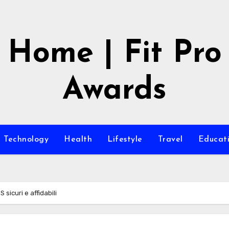
Home | Fit Pro
Awards
Technology
Health
Lifestyle
Travel
Educat
sicuri e affidabili