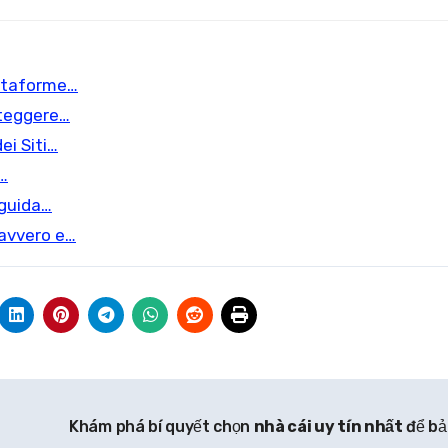
attaforme…
oteggere…
ei Siti…
…
 guida…
davvero e…
Khám phá bí quyết chọn
nhà cái uy tín nhất
để bả