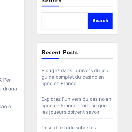
Search
Search
Recent Posts
Plongez dans l’univers du jeu :
guide complet du casino en
S
. Per
ligne en France
a di una
Explorez l’univers du casino en
ligne en France : tout ce que
cao è
les joueurs doivent savoir
Descubre todo sobre los