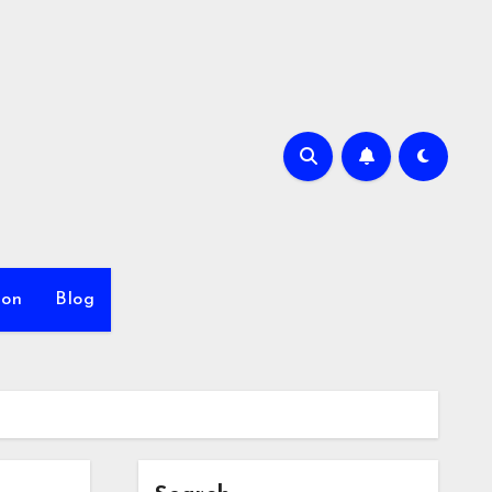
ion
Blog