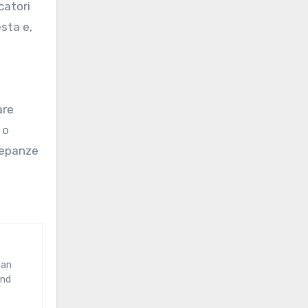
catori
sta e,
are
 o
repanze
and