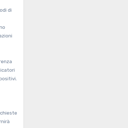
odi di
ono
azioni
arenza
icatori
ositivi.
ichieste
rnirà