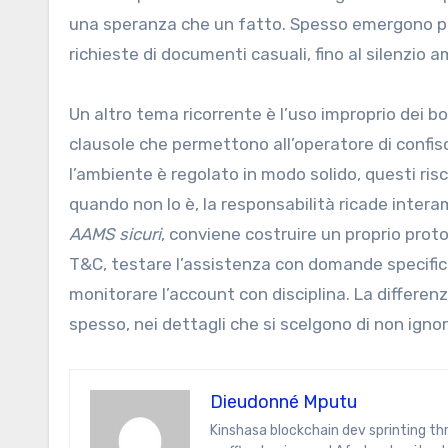
una speranza che un fatto. Spesso emergono pa
richieste di documenti casuali, fino al silenzio 
Un altro tema ricorrente è l’uso improprio dei bonu
clausole che permettono all’operatore di confisca
l’ambiente è regolato in modo solido, questi risc
quando non lo è, la responsabilità ricade inter
AAMS sicuri
, conviene costruire un proprio protoc
T&C, testare l’assistenza con domande specifiche 
monitorare l’account con disciplina. La differenz
spesso, nei dettagli che si scelgono di non ignor
Dieudonné Mputu
Kinshasa blockchain dev sprinting through Brussels’ comic-book scene. Dee decodes DeFi yield farms, Belgian