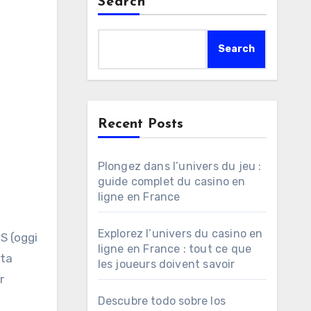
Search
Search
Recent Posts
Plongez dans l’univers du jeu :
guide complet du casino en
ligne en France
Explorez l’univers du casino en
S (oggi
ligne en France : tout ce que
sta
les joueurs doivent savoir
r
Descubre todo sobre los