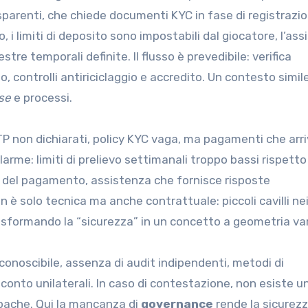
sparenti, che chiede documenti KYC in fase di registrazi
 i limiti di deposito sono impostabili dal giocatore, l’as
estre temporali definite. Il flusso è prevedibile: verifica
, controlli antiriciclaggio e accredito. Un contesto simil
se
e processi.
TP non dichiarati, policy KYC vaga, ma pagamenti che arr
larme: limiti di prelievo settimanali troppo bassi rispetto 
so del pagamento, assistenza che fornisce risposte
on è solo tecnica ma anche contrattuale: piccoli cavilli n
asformando la “sicurezza” in un concetto a geometria var
conoscibile, assenza di audit indipendenti, metodi di
conto unilaterali. In caso di contestazione, non esiste u
 opache. Qui la mancanza di
governance
rende la sicurezz