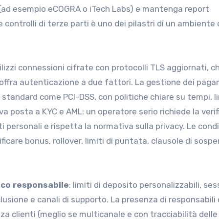
 RNG (ad esempio eCOGRA o iTech Labs) e mantenga report
 controlli di terze parti è uno dei pilastri di un ambiente 
ilizzi connessioni cifrate con protocolli TLS aggiornati, c
 offra autenticazione a due fattori. La gestione dei pag
tandard come PCI-DSS, con politiche chiare su tempi, li
va posta a KYC e AML: un operatore serio richiede la verif
i personali e rispetta la normativa sulla privacy. Le condi
icare bonus, rollover, limiti di puntata, clausole di sosp
oco responsabile
: limiti di deposito personalizzabili, ses
usione e canali di supporto. La presenza di responsabili 
za clienti (meglio se multicanale e con tracciabilità delle