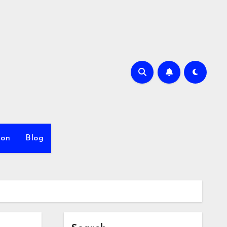
ion
Blog