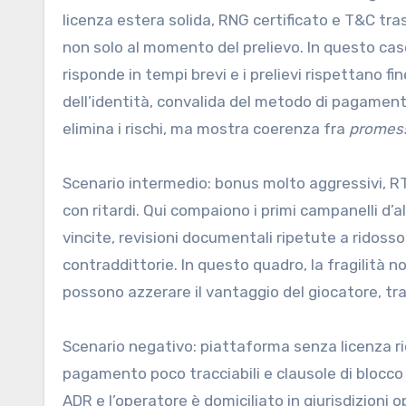
licenza estera solida, RNG certificato e T&C tra
non solo al momento del prelievo. In questo caso,
risponde in tempi brevi e i prelievi rispettano fin
dell’identità, convalida del metodo di pagamento
elimina i rischi, ma mostra coerenza fra
promes
Scenario intermedio: bonus molto aggressivi, R
con ritardi. Qui compaiono i primi campanelli d’al
vincite, revisioni documentali ripetute a ridos
contraddittorie. In questo quadro, la fragilità n
possono azzerare il vantaggio del giocatore, tr
Scenario negativo: piattaforma senza licenza ri
pagamento poco tracciabili e clausole di blocco 
ADR e l’operatore è domiciliato in giurisdizioni