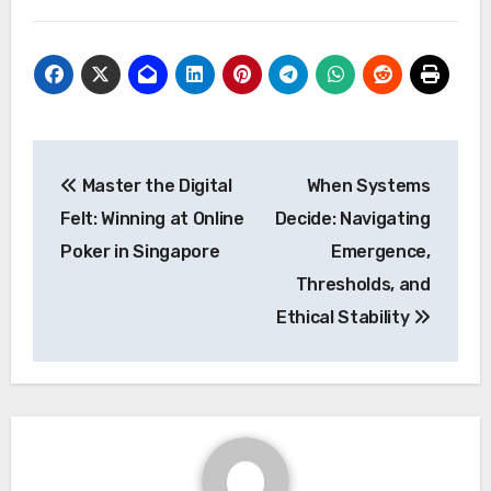
Post
Master the Digital
When Systems
navigation
Felt: Winning at Online
Decide: Navigating
Poker in Singapore
Emergence,
Thresholds, and
Ethical Stability