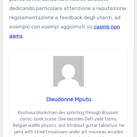
dedicando particolare attenzione a reputazione,
regolamentazione e feedback degli utenti, ad
esempio con esempi aggiornati su
casinò non
aams
.
Dieudonné Mputu
Kinshasa blockchain dev sprinting through Brussels’
comic-book scene. Dee decodes DeFi yield farms,
Belgian waffle physics, and Afrobeat guitar tablature. He
jams with street musicians under art-nouveau arcades