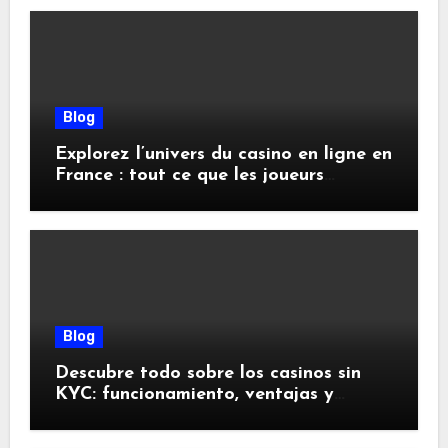
Blog
Explorez l’univers du casino en ligne en
France : tout ce que les joueurs
doivent savoir
Blog
Descubre todo sobre los casinos sin
KYC: funcionamiento, ventajas y
riesgos