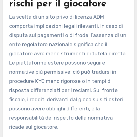
rischi per il giocatore
La scelta di un sito privo di licenza ADM
comporta implicazioni legali rilevanti. In caso di
disputa sui pagamenti o di frode, l’assenza di un
ente regolatore nazionale significa che il
giocatore avrà meno strumenti di tutela diretta.
Le piattaforme estere possono seguire
normative più permissive: ciò può tradursi in
procedure KYC meno rigorose o in tempi di
risposta differenziati per i reclami. Sul fronte
fiscale, i redditi derivanti dal gioco su siti esteri
possono avere obblighi differenti, e la
responsabilità del rispetto della normativa
ricade sul giocatore.