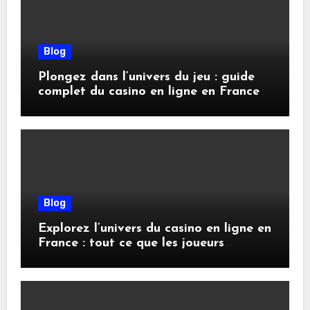
Blog
Plongez dans l’univers du jeu : guide
complet du casino en ligne en France
Blog
Explorez l’univers du casino en ligne en
France : tout ce que les joueurs
doivent savoir