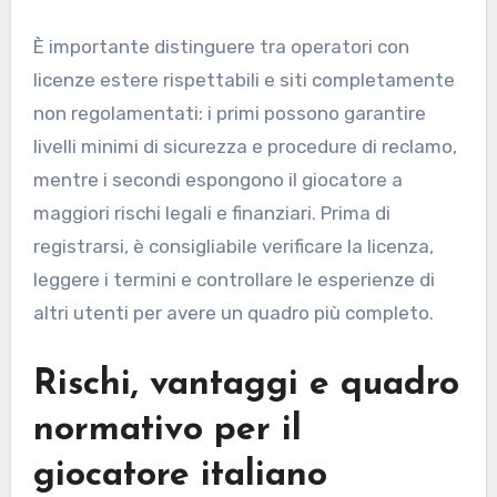
È importante distinguere tra operatori con
licenze estere rispettabili e siti completamente
non regolamentati: i primi possono garantire
livelli minimi di sicurezza e procedure di reclamo,
mentre i secondi espongono il giocatore a
maggiori rischi legali e finanziari. Prima di
registrarsi, è consigliabile verificare la licenza,
leggere i termini e controllare le esperienze di
altri utenti per avere un quadro più completo.
Rischi, vantaggi e quadro
normativo per il
giocatore italiano