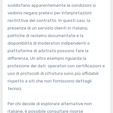
soddisfano apparentemente le condizioni si
vedono negare prelievi per interpretazioni
restrittive del contratto. In questi casi, la
presenza di un servizio clienti in italiano,
politiche di reclamo documentate e la
disponibilità di moderatori indipendenti o
piattaforme di arbitrato possono fare la
differenza. Un altro esempio riguarda la
protezione dei dati: operatori con certificazioni e
uso di protocolli di cifratura sono più affidabili
rispetto a siti che non forniscono dettagli
tecnici.
Per chi decide di esplorare alternative non
italiane, è possibile consultare risorse