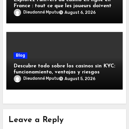
France : tout ce que les joueurs doivent
savoir
Dieudonné Mputu
August 6, 2026
Blog
Descubre todo sobre los casinos sin KYC:
funcionamiento, ventajas y riesgos
Dieudonné Mputu
August 5, 2026
Leave a Reply