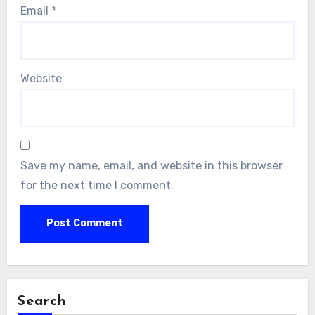
Email
*
Website
Save my name, email, and website in this browser
for the next time I comment.
Search