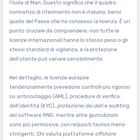
l’Isola di Man. Questo significa che il quadro
normativo di riferimento non è italiano, bensì
quello del Paese che ha concesso la licenza. È un
punto cruciale da comprendere: non tutte le
licenze internazionali hanno lo stesso peso o gli
stessi standard di vigilanza, e la protezione
dell’utente può variare sensibilmente.
Nel dettaglio, le licenze europee
tendenzialmente prevedono controlli più rigorosi
su antiriciclaggio (AML), procedure di verifica
dell’identità (KYC),
protezione dei dati
e auditing
del software RNG, mentre altre giurisdizioni
sono più permissive, con requisiti tecnici meno
stringenti. Chi valuta piattaforme
offshore