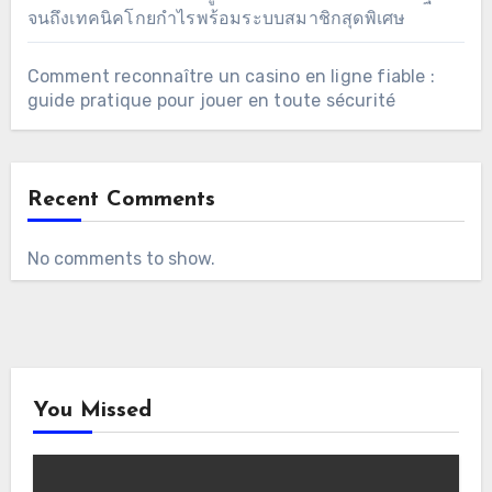
จนถึงเทคนิคโกยกำไรพร้อมระบบสมาชิกสุดพิเศษ
Comment reconnaître un casino en ligne fiable :
guide pratique pour jouer en toute sécurité
Recent Comments
No comments to show.
You Missed