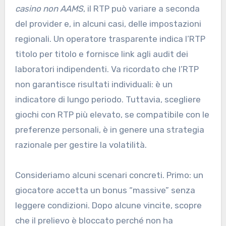
casino non AAMS
, il RTP può variare a seconda
del provider e, in alcuni casi, delle impostazioni
regionali. Un operatore trasparente indica l’RTP
titolo per titolo e fornisce link agli audit dei
laboratori indipendenti. Va ricordato che l’RTP
non garantisce risultati individuali: è un
indicatore di lungo periodo. Tuttavia, scegliere
giochi con RTP più elevato, se compatibile con le
preferenze personali, è in genere una strategia
razionale per gestire la volatilità.
Consideriamo alcuni scenari concreti. Primo: un
giocatore accetta un bonus “massive” senza
leggere condizioni. Dopo alcune vincite, scopre
che il prelievo è bloccato perché non ha