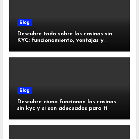
Blog
Descubre todo sobre los casinos sin
KYC: funcionamiento, ventajas y
riesgos
Blog
Descubre cómo funcionan los casinos
sin kyc y si son adecuados para ti