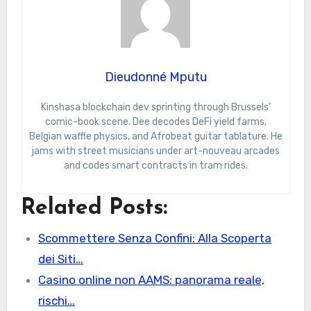
Dieudonné Mputu
Kinshasa blockchain dev sprinting through Brussels’
comic-book scene. Dee decodes DeFi yield farms,
Belgian waffle physics, and Afrobeat guitar tablature. He
jams with street musicians under art-nouveau arcades
and codes smart contracts in tram rides.
Related Posts:
Scommettere Senza Confini: Alla Scoperta
dei Siti…
Casino online non AAMS: panorama reale,
rischi…