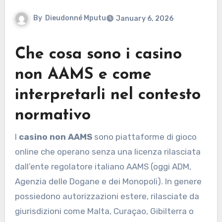
By
Dieudonné Mputu
January 6, 2026
Che cosa sono i casino
non AAMS e come
interpretarli nel contesto
normativo
I
casino non AAMS
sono piattaforme di gioco
online che operano senza una licenza rilasciata
dall’ente regolatore italiano AAMS (oggi ADM,
Agenzia delle Dogane e dei Monopoli). In genere
possiedono autorizzazioni estere, rilasciate da
giurisdizioni come Malta, Curaçao, Gibilterra o