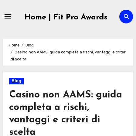
Skip
to
Home | Fit Pro Awards
content
Home
Blog
Casino non AAMS: guida completa a rischi, vantaggi e criteri
di scelta
Blog
Casino non AAMS: guida
completa a rischi,
vantaggi e criteri di
scelta