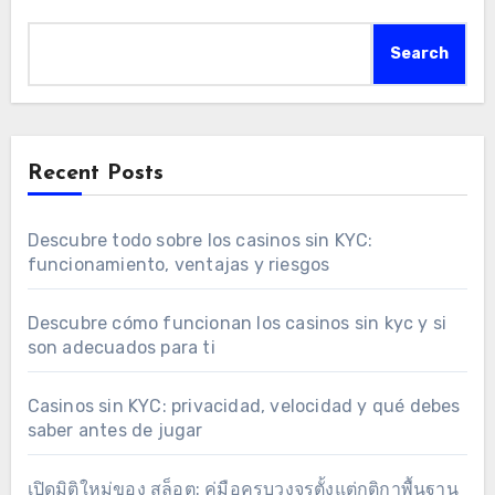
Search
Recent Posts
Descubre todo sobre los casinos sin KYC:
funcionamiento, ventajas y riesgos
Descubre cómo funcionan los casinos sin kyc y si
son adecuados para ti
Casinos sin KYC: privacidad, velocidad y qué debes
saber antes de jugar
เปิดมิติใหม่ของ สล็อต: คู่มือครบวงจรตั้งแต่กติกาพื้นฐาน