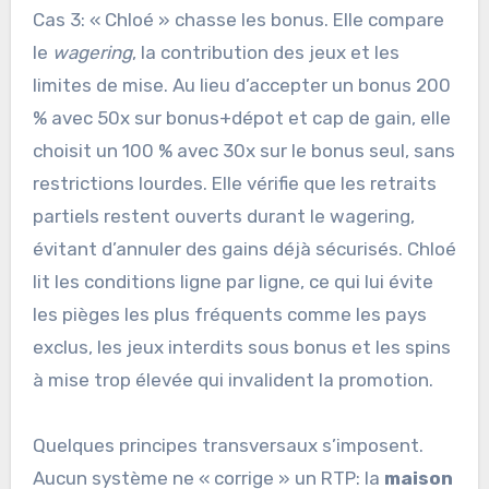
Cas 3: « Chloé » chasse les bonus. Elle compare
le
wagering
, la contribution des jeux et les
limites de mise. Au lieu d’accepter un bonus 200
% avec 50x sur bonus+dépot et cap de gain, elle
choisit un 100 % avec 30x sur le bonus seul, sans
restrictions lourdes. Elle vérifie que les retraits
partiels restent ouverts durant le wagering,
évitant d’annuler des gains déjà sécurisés. Chloé
lit les conditions ligne par ligne, ce qui lui évite
les pièges les plus fréquents comme les pays
exclus, les jeux interdits sous bonus et les spins
à mise trop élevée qui invalident la promotion.
Quelques principes transversaux s’imposent.
Aucun système ne « corrige » un RTP: la
maison