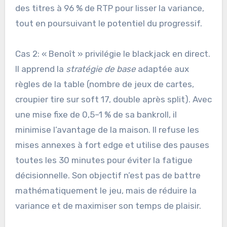
des titres à 96 % de RTP pour lisser la variance,
tout en poursuivant le potentiel du progressif.
Cas 2: « Benoît » privilégie le blackjack en direct.
Il apprend la
stratégie de base
adaptée aux
règles de la table (nombre de jeux de cartes,
croupier tire sur soft 17, double après split). Avec
une mise fixe de 0,5–1 % de sa bankroll, il
minimise l’avantage de la maison. Il refuse les
mises annexes à fort edge et utilise des pauses
toutes les 30 minutes pour éviter la fatigue
décisionnelle. Son objectif n’est pas de battre
mathématiquement le jeu, mais de réduire la
variance et de maximiser son temps de plaisir.