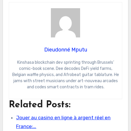
Dieudonné Mputu
Kinshasa blockchain dev sprinting through Brussels’
comic-book scene. Dee decodes DeFi yield farms,
Belgian waffle physics, and Afrobeat guitar tablature. He
jams with street musicians under art-nouveau arcades
and codes smart contracts in tram rides.
Related Posts:
Jouer au casino en ligne à argent réel en
France:…