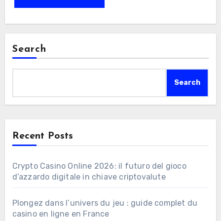
Search
Search
Recent Posts
Crypto Casino Online 2026: il futuro del gioco
d’azzardo digitale in chiave criptovalute
Plongez dans l’univers du jeu : guide complet du
casino en ligne en France