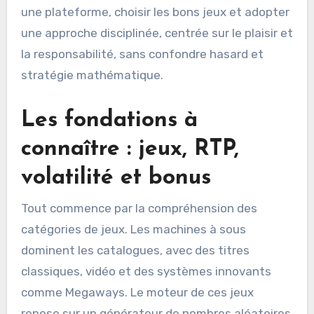
une plateforme, choisir les bons jeux et adopter
une approche disciplinée, centrée sur le plaisir et
la responsabilité, sans confondre hasard et
stratégie mathématique.
Les fondations à
connaître : jeux, RTP,
volatilité et bonus
Tout commence par la compréhension des
catégories de jeux. Les machines à sous
dominent les catalogues, avec des titres
classiques, vidéo et des systèmes innovants
comme Megaways. Le moteur de ces jeux
repose sur un générateur de nombres aléatoires