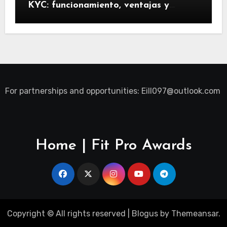
KYC: funcionamiento, ventajas y
riesgos
For partnerships and opportunities:
Eill097@outlook.com
Home | Fit Pro Awards
Copyright © All rights reserved
|
Blogus
by
Themeansar
.