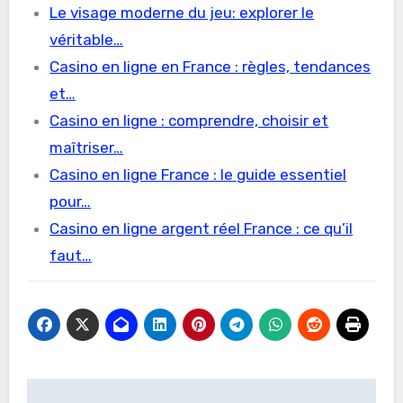
Le visage moderne du jeu: explorer le
véritable…
Casino en ligne en France : règles, tendances
et…
Casino en ligne : comprendre, choisir et
maîtriser…
Casino en ligne France : le guide essentiel
pour…
Casino en ligne argent réel France : ce qu’il
faut…
Post