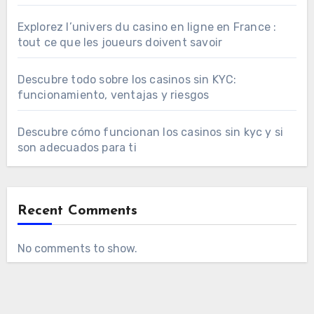
Explorez l’univers du casino en ligne en France :
tout ce que les joueurs doivent savoir
Descubre todo sobre los casinos sin KYC:
funcionamiento, ventajas y riesgos
Descubre cómo funcionan los casinos sin kyc y si
son adecuados para ti
Recent Comments
No comments to show.