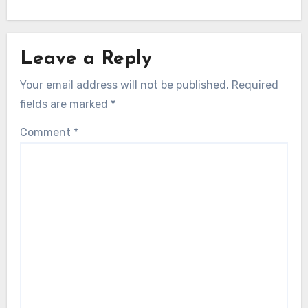
Leave a Reply
Your email address will not be published.
Required
fields are marked
*
Comment
*