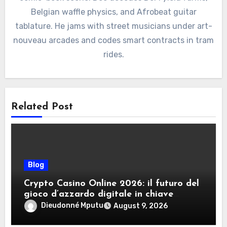
Belgian waffle physics, and Afrobeat guitar
tablature. He jams with street musicians under art-
nouveau arcades and codes smart contracts in tram
rides.
Related Post
Blog
Crypto Casino Online 2026: il futuro del
gioco d’azzardo digitale in chiave
criptovalute
Dieudonné Mputu
August 9, 2026