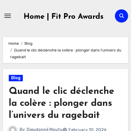
Skip
to
Home | Fit Pro Awards
content
Home
Blog
Quand le clic déclenche la colère : plonger dans l’univers du
ragebait
Blog
Quand le clic déclenche
la colère : plonger dans
l’univers du
ragebait
By
Dieudonné Mputu
February 10, 2026