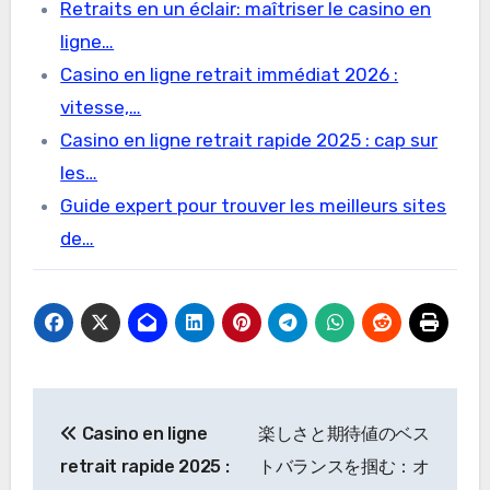
Retraits en un éclair: maîtriser le casino en
ligne…
Casino en ligne retrait immédiat 2026 :
vitesse,…
Casino en ligne retrait rapide 2025 : cap sur
les…
Guide expert pour trouver les meilleurs sites
de…
Post
Casino en ligne
楽しさと期待値のベス
navigation
retrait rapide 2025 :
トバランスを掴む：オ