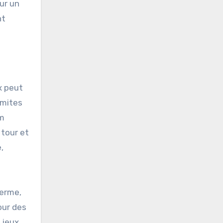
sur un
nt
x peut
imites
um
 tour et
,
terme,
our des
 jeux