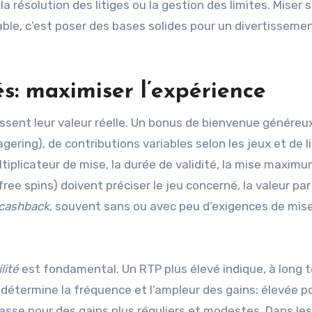
la résolution des litiges ou la gestion des limites. Miser 
le, c’est poser des bases solides pour un divertisseme
és: maximiser l’expérience
nissent leur valeur réelle. Un bonus de bienvenue généreu
ring), de contributions variables selon les jeux et de l
ultiplicateur de mise, la durée de validité, la mise maxim
free spins) doivent préciser le jeu concerné, la valeur par
cashback
, souvent sans ou avec peu d’exigences de mise
lité
est fondamental. Un RTP plus élevé indique, à long 
é détermine la fréquence et l’ampleur des gains: élevée p
asse pour des gains plus réguliers et modestes. Dans les