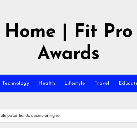
Home | Fit Pro
Awards
Technology
Health
Lifestyle
Travel
Educat
able potentiel du casino en ligne