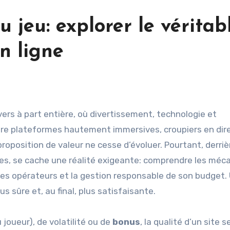
 jeu: explorer le véritab
n ligne
rs à part entière, où divertissement, technologie et
tre plateformes hautement immersives, croupiers en dire
roposition de valeur ne cesse d’évoluer. Pourtant, derriè
titres, se cache une réalité exigeante: comprendre les mé
 des opérateurs et la gestion responsable de son budget.
us sûre et, au final, plus satisfaisante.
 joueur), de volatilité ou de
bonus
, la qualité d’un site s