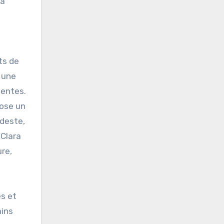
la
ts de
é une
uentes.
pose un
deste,
 Clara
ure,
es et
ains