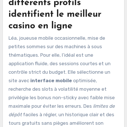
différents profils
identifient le meilleur
casino en ligne
Léa, joueuse mobile occasionnelle, mise de
petites sommes sur des machines à sous
thématiques. Pour elle, l’idéal est une
application fluide, des sessions courtes et un
contrôle strict du budget. Elle sélectionne un
site avec
interface mobile
optimisée,
recherche des slots à volatilité moyenne et
privilégie les bonus non-sticky avec faible mise
maximale pour éviter les erreurs. Des
limites de
dépôt
faciles à régler, un historique clair et des
tours gratuits sans pièges améliorent son