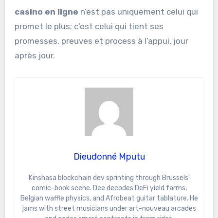
casino en ligne
n’est pas uniquement celui qui
promet le plus; c’est celui qui tient ses
promesses, preuves et process à l’appui, jour
après jour.
Dieudonné Mputu
Kinshasa blockchain dev sprinting through Brussels’
comic-book scene. Dee decodes DeFi yield farms,
Belgian waffle physics, and Afrobeat guitar tablature. He
jams with street musicians under art-nouveau arcades