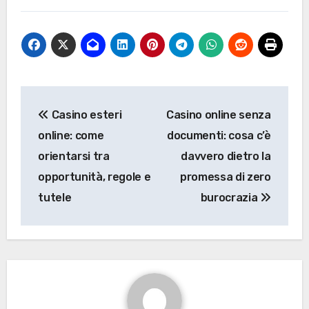
Post
Casino esteri
Casino online senza
navigation
online: come
documenti: cosa c’è
orientarsi tra
davvero dietro la
opportunità, regole e
promessa di zero
tutele
burocrazia