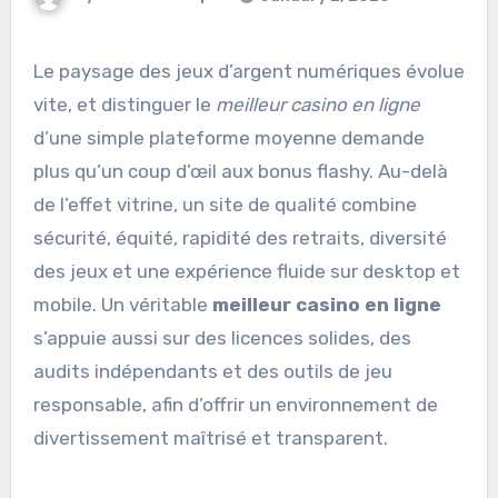
Le paysage des jeux d’argent numériques évolue
vite, et distinguer le
meilleur casino en ligne
d’une simple plateforme moyenne demande
plus qu’un coup d’œil aux bonus flashy. Au-delà
de l’effet vitrine, un site de qualité combine
sécurité, équité, rapidité des retraits, diversité
des jeux et une expérience fluide sur desktop et
mobile. Un véritable
meilleur casino en ligne
s’appuie aussi sur des licences solides, des
audits indépendants et des outils de jeu
responsable, afin d’offrir un environnement de
divertissement maîtrisé et transparent.