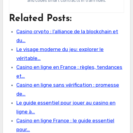
and codes smart contracts in tram rides.
Related Posts:
Casino crypto : l’alliance de la blockchain et
du…
Le visage moderne du jeu: explorer le
véritable…
Casino en ligne en France : règles, tendances
et…
Casino en ligne sans vérification : promesse
de…
Le guide essentiel pour jouer au casino en
ligne à…
Casino en ligne France : le guide essentiel
pour…