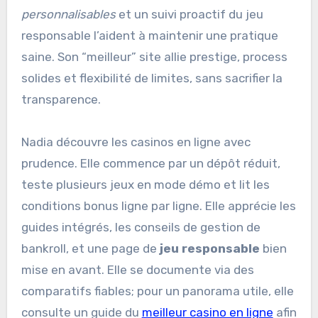
personnalisables
et un suivi proactif du jeu
responsable l’aident à maintenir une pratique
saine. Son “meilleur” site allie prestige, process
solides et flexibilité de limites, sans sacrifier la
transparence.
Nadia découvre les casinos en ligne avec
prudence. Elle commence par un dépôt réduit,
teste plusieurs jeux en mode démo et lit les
conditions bonus ligne par ligne. Elle apprécie les
guides intégrés, les conseils de gestion de
bankroll, et une page de
jeu responsable
bien
mise en avant. Elle se documente via des
comparatifs fiables; pour un panorama utile, elle
consulte un guide du
meilleur casino en ligne
afin