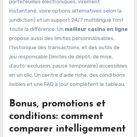
portefeuilles électroniques, virement
instantané, voire options alternatives selon la
juridiction) et un support 24/7 multilingue font
toute la différence. Un
meilleur casino en ligne
propose aussi des limites personnalisables,
l’historique des transactions, et des outils de
jeu responsable
(limites de dépôt, de mise,
d’auto-exclusion, pause temporaire) accessibles
en un clic. Un centre d’aide riche, des conditions
lisibles et une FAQ à jour complètent le tableau.
Bonus, promotions et
conditions: comment
comparer intelligemment