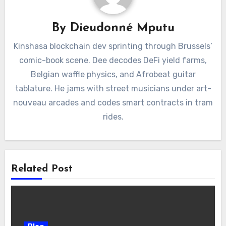
By
Dieudonné Mputu
Kinshasa blockchain dev sprinting through Brussels’
comic-book scene. Dee decodes DeFi yield farms,
Belgian waffle physics, and Afrobeat guitar
tablature. He jams with street musicians under art-
nouveau arcades and codes smart contracts in tram
rides.
Related Post