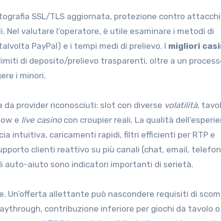
ittografia SSL/TLS aggiornata, protezione contro attacch
. Nel valutare l’operatore, è utile esaminare i metodi di
talvolta PayPal) e i tempi medi di prelievo. I
migliori cas
imiti di deposito/prelievo trasparenti, oltre a un proces
ere i minori.
 da provider riconosciuti: slot con diverse
volatilità
, tavol
show e
live casino
con croupier reali. La qualità dell’esperi
 intuitiva, caricamenti rapidi, filtri efficienti per RTP e
supporto clienti reattivo su più canali (chat, email, telefo
 auto-aiuto sono indicatori importanti di serietà.
ale. Un’offerta allettante può nascondere requisiti di sc
playthrough, contribuzione inferiore per giochi da tavolo o 