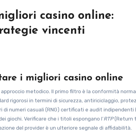
igliori casino online:
trategie vincenti
tare i migliori casino online
 approccio metodico. Il primo filtro è la conformità normat
rd rigorosi in termini di sicurezza, antiriciclaggio, prote
 di numeri casuali (RNG) certificati e audit indipendenti 
 giochi. Verificare che i titoli espongano l’
RTP
(Return 
zione del provider è un ulteriore segnale di affidabilità.