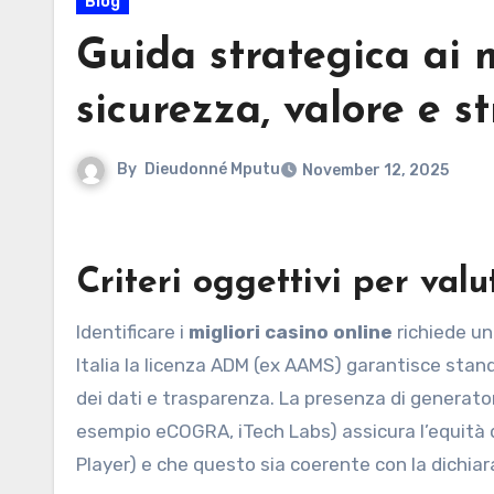
Blog
Guida strategica ai m
sicurezza, valore e s
By
Dieudonné Mputu
November 12, 2025
Criteri oggettivi per valu
Identificare i
migliori casino online
richiede un
Italia la licenza ADM (ex AAMS) garantisce standa
dei dati e trasparenza. La presenza di generatori
esempio eCOGRA, iTech Labs) assicura l’equità dei
Player) e che questo sia coerente con la dichiara