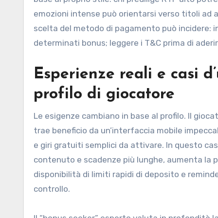
emozioni intense può orientarsi verso titoli ad 
scelta del metodo di pagamento può incidere: in
determinati bonus; leggere i T&C prima di aderi
Esperienze reali e casi d
profilo di giocatore
Le esigenze cambiano in base al profilo. Il gioc
trae beneficio da un’interfaccia mobile impecca
e giri gratuiti semplici da attivare. In questo
contenuto e scadenze più lunghe, aumenta la pro
disponibilità di limiti rapidi di deposito e remi
controllo.