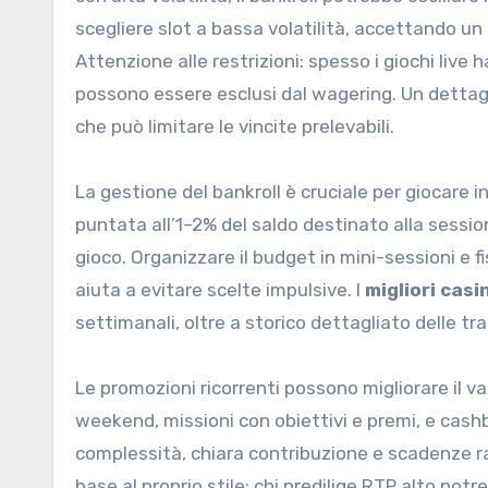
scegliere slot a bassa volatilità, accettando un
Attenzione alle restrizioni: spesso i giochi live 
possono essere esclusi dal wagering. Un dettagl
che può limitare le vincite prelevabili.
La gestione del bankroll è cruciale per giocare i
puntata all’1–2% del saldo destinato alla sessio
gioco. Organizzare il budget in mini-sessioni e fi
aiuta a evitare scelte impulsive. I
migliori casi
settimanali, oltre a storico dettagliato delle t
Le promozioni ricorrenti possono migliorare il v
weekend, missioni con obiettivi e premi, e cashb
complessità, chiara contribuzione e scadenze rag
base al proprio stile: chi predilige RTP alto pot