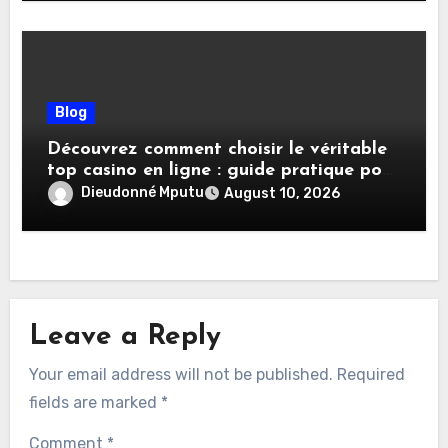
Blog
Découvrez comment choisir le véritable
top casino en ligne : guide pratique pour
joueurs exigeants
Dieudonné Mputu
August 10, 2026
Leave a Reply
Your email address will not be published.
Required
fields are marked
*
Comment
*