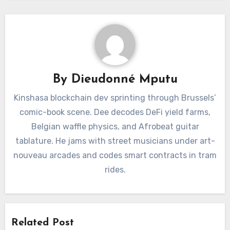
By
Dieudonné Mputu
Kinshasa blockchain dev sprinting through Brussels’
comic-book scene. Dee decodes DeFi yield farms,
Belgian waffle physics, and Afrobeat guitar
tablature. He jams with street musicians under art-
nouveau arcades and codes smart contracts in tram
rides.
Related Post