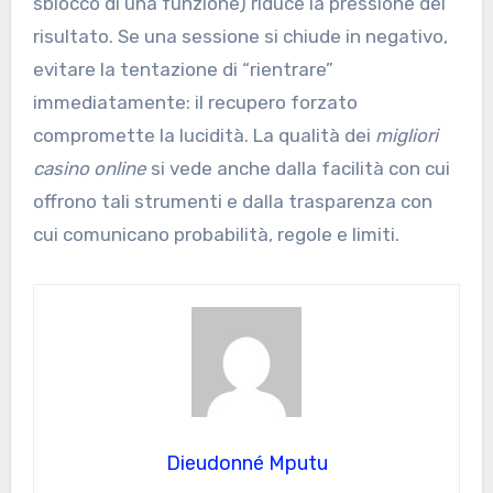
sblocco di una funzione) riduce la pressione del
risultato. Se una sessione si chiude in negativo,
evitare la tentazione di “rientrare”
immediatamente: il recupero forzato
compromette la lucidità. La qualità dei
migliori
casino online
si vede anche dalla facilità con cui
offrono tali strumenti e dalla trasparenza con
cui comunicano probabilità, regole e limiti.
Dieudonné Mputu