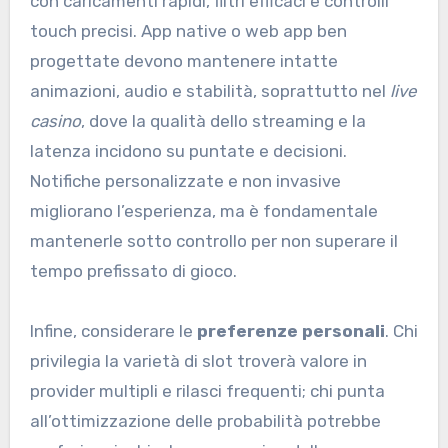
con caricamenti rapidi, filtri efficaci e controlli
touch precisi. App native o web app ben
progettate devono mantenere intatte
animazioni, audio e stabilità, soprattutto nel
live
casino
, dove la qualità dello streaming e la
latenza incidono su puntate e decisioni.
Notifiche personalizzate e non invasive
migliorano l’esperienza, ma è fondamentale
mantenerle sotto controllo per non superare il
tempo prefissato di gioco.
Infine, considerare le
preferenze personali
. Chi
privilegia la varietà di slot troverà valore in
provider multipli e rilasci frequenti; chi punta
all’ottimizzazione delle probabilità potrebbe