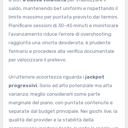
saldo, mantenendo bet uniformi e rispettando il
limite massimo per puntata previsto dai termini.
Pianificare sessioni di 30–45 minuti e monitorare
l’avanzamento riduce l’errore di overshooting;
raggiunta una vincita desiderata, è prudente
fermarsi e procedere alla verifica documentale
per velocizzare il prelievo.
Un’ulteriore accortezza riguarda i
jackpot
progressivi
. Sono ad alto potenziale ma alta
varianza: meglio considerarli come parte
marginale del piano, con puntate contenute e
separate dal budget principale. Nei giochi
live
, la
qualità del provider e la stabilità della