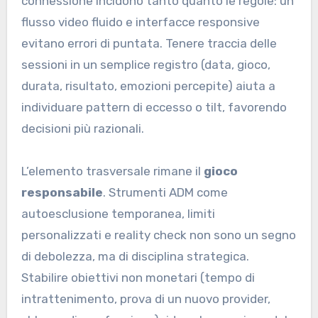
connessione incidono tanto quanto le regole: un
flusso video fluido e interfacce responsive
evitano errori di puntata. Tenere traccia delle
sessioni in un semplice registro (data, gioco,
durata, risultato, emozioni percepite) aiuta a
individuare pattern di eccesso o tilt, favorendo
decisioni più razionali.
L’elemento trasversale rimane il
gioco
responsabile
. Strumenti ADM come
autoesclusione temporanea, limiti
personalizzati e reality check non sono un segno
di debolezza, ma di disciplina strategica.
Stabilire obiettivi non monetari (tempo di
intrattenimento, prova di un nuovo provider,