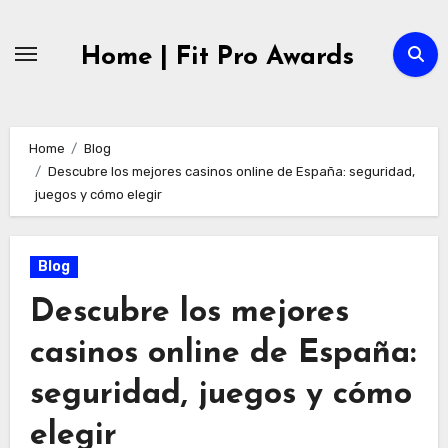
Skip
to
Home | Fit Pro Awards
content
Home
Blog
Descubre los mejores casinos online de España: seguridad,
juegos y cómo elegir
Blog
Descubre los mejores
casinos online de España:
seguridad, juegos y cómo
elegir