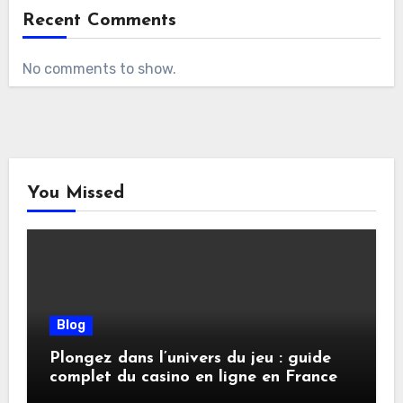
Recent Comments
No comments to show.
You Missed
Blog
Plongez dans l’univers du jeu : guide
complet du casino en ligne en France