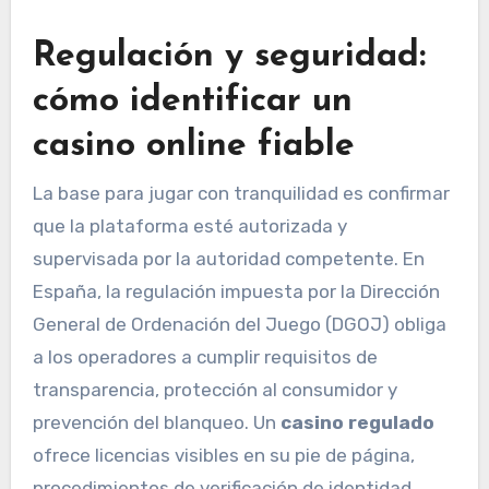
Regulación y seguridad:
cómo identificar un
casino online fiable
La base para jugar con tranquilidad es confirmar
que la plataforma esté autorizada y
supervisada por la autoridad competente. En
España, la regulación impuesta por la Dirección
General de Ordenación del Juego (DGOJ) obliga
a los operadores a cumplir requisitos de
transparencia, protección al consumidor y
prevención del blanqueo. Un
casino regulado
ofrece licencias visibles en su pie de página,
procedimientos de verificación de identidad