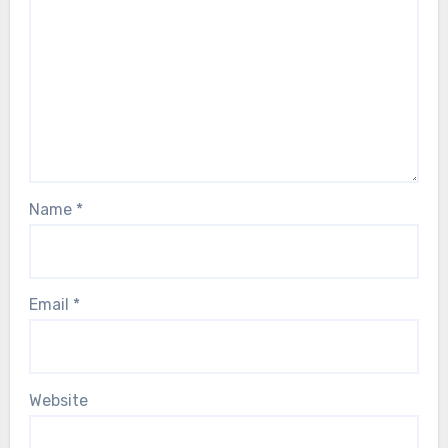
Name
*
Email
*
Website