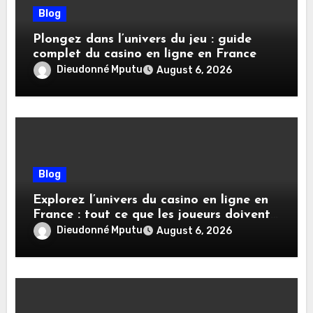
Blog
Plongez dans l’univers du jeu : guide
complet du casino en ligne en France
Dieudonné Mputu
August 6, 2026
Blog
Explorez l’univers du casino en ligne en
France : tout ce que les joueurs doivent
savoir
Dieudonné Mputu
August 6, 2026