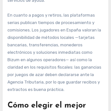
servicios de ayuda.
En cuanto a pagos y retiros, las plataformas
serias publican tiempos de procesamiento y
comisiones. Los jugadores en España valoran la
disponibilidad de métodos locales —tarjetas
bancarias, transferencias, monederos
electrónicos y soluciones inmediatas como
Bizum en algunos operadores— así como la
claridad en los requisitos fiscales: las ganancias
por juegos de azar deben declararse ante la
Agencia Tributaria, por lo que guardar recibos y
extractos es buena práctica.
Cómo elegir el mejor