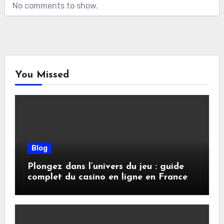
No comments to show.
You Missed
Blog
Plongez dans l’univers du jeu : guide
complet du casino en ligne en France