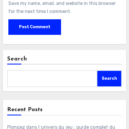
Save my name, email, and website in this browser
for the next time I comment.
Search
Search
Recent Posts
Plongez dans l’univers du jeu : guide complet du