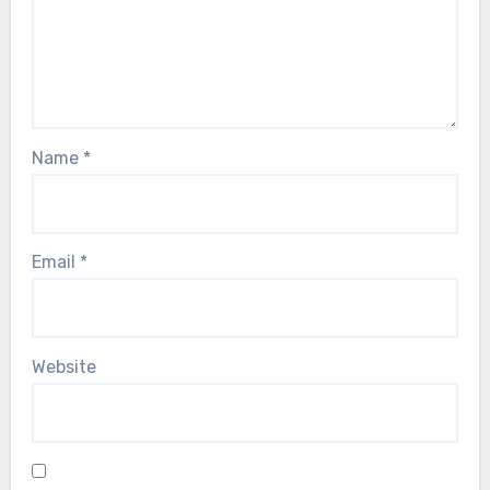
Name
*
Email
*
Website