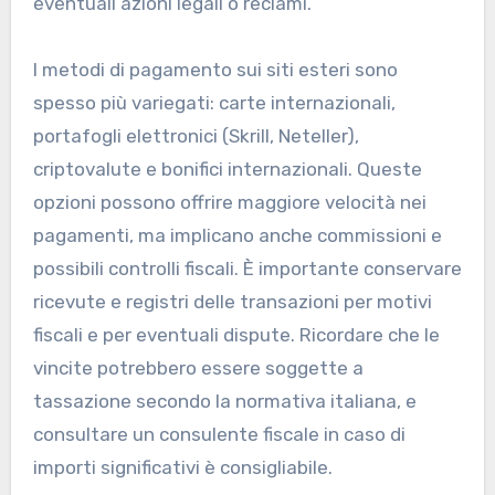
eventuali azioni legali o reclami.
I metodi di pagamento sui siti esteri sono
spesso più variegati: carte internazionali,
portafogli elettronici (Skrill, Neteller),
criptovalute e bonifici internazionali. Queste
opzioni possono offrire maggiore velocità nei
pagamenti, ma implicano anche commissioni e
possibili controlli fiscali. È importante conservare
ricevute e registri delle transazioni per motivi
fiscali e per eventuali dispute. Ricordare che le
vincite potrebbero essere soggette a
tassazione secondo la normativa italiana, e
consultare un consulente fiscale in caso di
importi significativi è consigliabile.