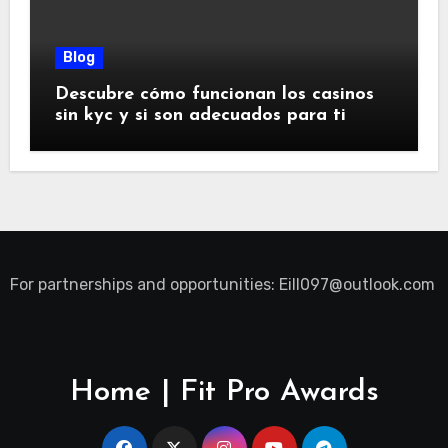
Blog
Descubre cómo funcionan los casinos
sin kyc y si son adecuados para ti
For partnerships and opportunities:
Eill097@outlook.com
Home | Fit Pro Awards