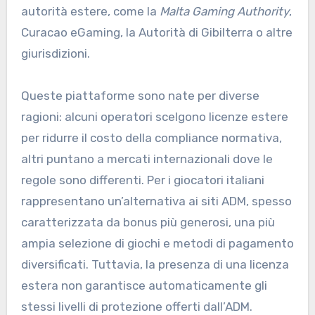
autorità estere, come la
Malta Gaming Authority
,
Curacao eGaming, la Autorità di Gibilterra o altre
giurisdizioni.
Queste piattaforme sono nate per diverse
ragioni: alcuni operatori scelgono licenze estere
per ridurre il costo della compliance normativa,
altri puntano a mercati internazionali dove le
regole sono differenti. Per i giocatori italiani
rappresentano un’alternativa ai siti ADM, spesso
caratterizzata da bonus più generosi, una più
ampia selezione di giochi e metodi di pagamento
diversificati. Tuttavia, la presenza di una licenza
estera non garantisce automaticamente gli
stessi livelli di protezione offerti dall’ADM.