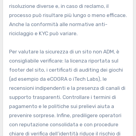
risoluzione diverse e, in caso di reclamo, il
processo può risultare più lungo o meno efficace.
Anche la conformità alle normative anti-
riciclaggio e KYC può variare.
Per valutare la sicurezza di un sito non ADM, è
consigliabile verificare: la licenza riportata sul
footer del sito, i certificati di auditing dei giochi
(ad esempio da eCOGRA o iTech Labs), le
recensioni indipendenti e la presenza di canali di
supporto trasparenti. Controllare i termini di
pagamento e le politiche sui prelievi aiuta a
prevenire sorprese. Infine, prediligere operatori
con reputazione consolidata e con procedure
chiare di verifica dell’identità riduce il rischio di