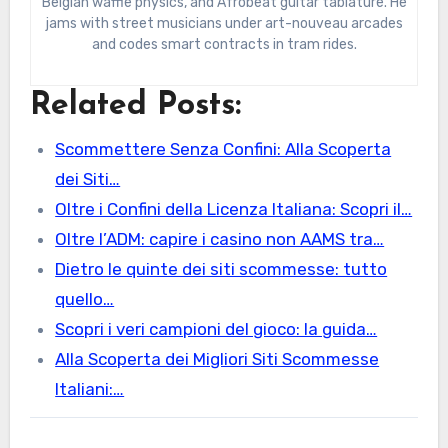
Belgian waffle physics, and Afrobeat guitar tablature. He
jams with street musicians under art-nouveau arcades
and codes smart contracts in tram rides.
Related Posts:
Scommettere Senza Confini: Alla Scoperta
dei Siti…
Oltre i Confini della Licenza Italiana: Scopri il…
Oltre l’ADM: capire i casino non AAMS tra…
Dietro le quinte dei siti scommesse: tutto
quello…
Scopri i veri campioni del gioco: la guida…
Alla Scoperta dei Migliori Siti Scommesse
Italiani:…