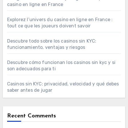
casino en ligne en France
Explorez l’univers du casino en ligne en France :
tout ce que les joueurs doivent savoir
Descubre todo sobre los casinos sin KYC:
funcionamiento, ventajas y riesgos
Descubre cómo funcionan los casinos sin kyc y si
son adecuados para ti
Casinos sin KYC: privacidad, velocidad y qué debes
saber antes de jugar
Recent Comments