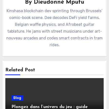
By
Dieudonné Mputu
Kinshasa blockchain dev sprinting through Brussels’
comic-book scene. Dee decodes DeFi yield farms,
Belgian waffle physics, and Afrobeat guitar
tablature. He jams with street musicians under art-
nouveau arcades and codes smart contracts in tram
rides.
Related Post
Blog
Plongez dans l’univers du jeu : guide