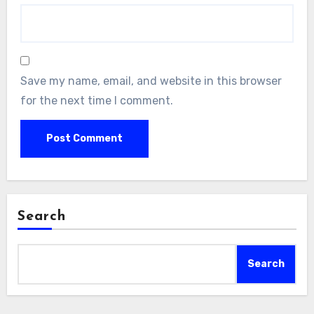
Save my name, email, and website in this browser
for the next time I comment.
Search
Search