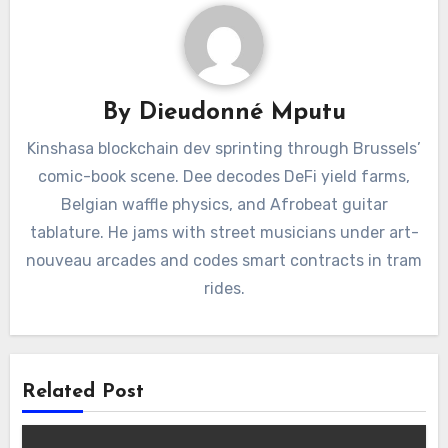
By
Dieudonné Mputu
Kinshasa blockchain dev sprinting through Brussels’
comic-book scene. Dee decodes DeFi yield farms,
Belgian waffle physics, and Afrobeat guitar
tablature. He jams with street musicians under art-
nouveau arcades and codes smart contracts in tram
rides.
Related Post