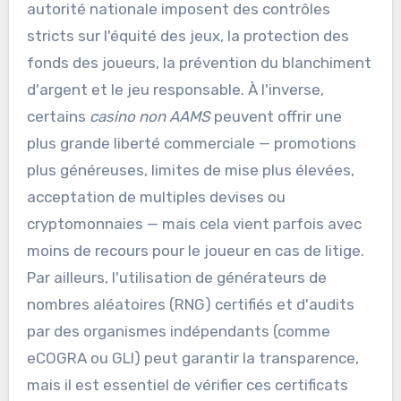
autorité nationale imposent des contrôles
stricts sur l'équité des jeux, la protection des
fonds des joueurs, la prévention du blanchiment
d'argent et le jeu responsable. À l'inverse,
certains
casino non AAMS
peuvent offrir une
plus grande liberté commerciale — promotions
plus généreuses, limites de mise plus élevées,
acceptation de multiples devises ou
cryptomonnaies — mais cela vient parfois avec
moins de recours pour le joueur en cas de litige.
Par ailleurs, l'utilisation de générateurs de
nombres aléatoires (RNG) certifiés et d'audits
par des organismes indépendants (comme
eCOGRA ou GLI) peut garantir la transparence,
mais il est essentiel de vérifier ces certificats