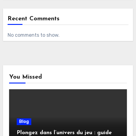
Recent Comments
No comments to show.
You Missed
Blog
Plongez dans l’univers du jeu : guide