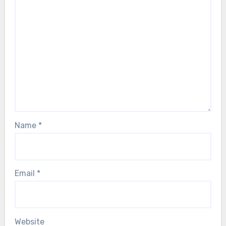
Name
*
Email
*
Website