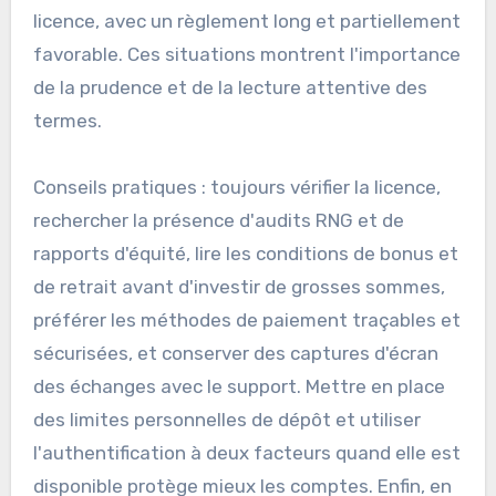
licence, avec un règlement long et partiellement
favorable. Ces situations montrent l'importance
de la prudence et de la lecture attentive des
termes.
Conseils pratiques : toujours vérifier la licence,
rechercher la présence d'audits RNG et de
rapports d'équité, lire les conditions de bonus et
de retrait avant d'investir de grosses sommes,
préférer les méthodes de paiement traçables et
sécurisées, et conserver des captures d'écran
des échanges avec le support. Mettre en place
des limites personnelles de dépôt et utiliser
l'authentification à deux facteurs quand elle est
disponible protège mieux les comptes. Enfin, en