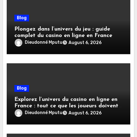
Blog
Plongez dans l’univers du jeu : guide
complet du casino en ligne en France
Dieudonné Mputu
August 6, 2026
Blog
Explorez l’univers du casino en ligne en
France : tout ce que les joueurs doivent
savoir
Dieudonné Mputu
August 6, 2026