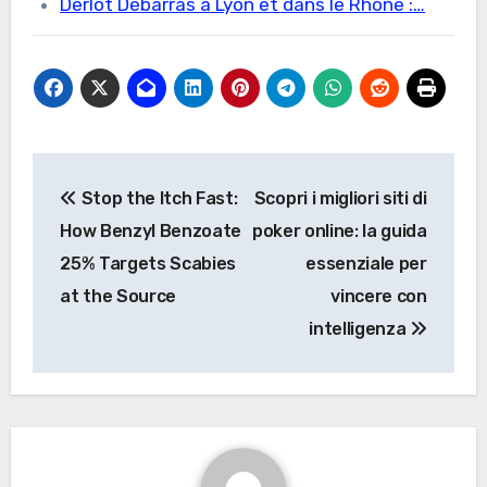
Derlot Débarras à Lyon et dans le Rhône :…
Post
Stop the Itch Fast:
Scopri i migliori siti di
navigation
How Benzyl Benzoate
poker online: la guida
25% Targets Scabies
essenziale per
at the Source
vincere con
intelligenza