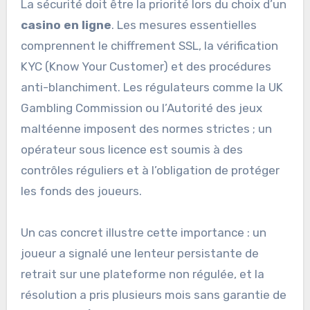
La sécurité doit être la priorité lors du choix d’un
casino en ligne
. Les mesures essentielles
comprennent le chiffrement SSL, la vérification
KYC (Know Your Customer) et des procédures
anti-blanchiment. Les régulateurs comme la UK
Gambling Commission ou l’Autorité des jeux
maltéenne imposent des normes strictes ; un
opérateur sous licence est soumis à des
contrôles réguliers et à l’obligation de protéger
les fonds des joueurs.
Un cas concret illustre cette importance : un
joueur a signalé une lenteur persistante de
retrait sur une plateforme non régulée, et la
résolution a pris plusieurs mois sans garantie de