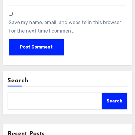
Save my name, email, and website in this browser
for the next time I comment.
Search
Search
Recent Posts