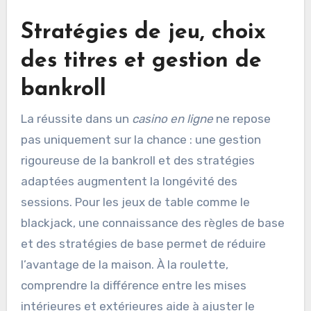
Stratégies de jeu, choix
des titres et gestion de
bankroll
La réussite dans un
casino en ligne
ne repose
pas uniquement sur la chance : une gestion
rigoureuse de la bankroll et des stratégies
adaptées augmentent la longévité des
sessions. Pour les jeux de table comme le
blackjack, une connaissance des règles de base
et des stratégies de base permet de réduire
l’avantage de la maison. À la roulette,
comprendre la différence entre les mises
intérieures et extérieures aide à ajuster le