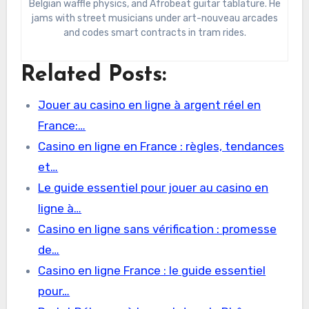
Belgian waffle physics, and Afrobeat guitar tablature. He
jams with street musicians under art-nouveau arcades
and codes smart contracts in tram rides.
Related Posts:
Jouer au casino en ligne à argent réel en
France:…
Casino en ligne en France : règles, tendances
et…
Le guide essentiel pour jouer au casino en
ligne à…
Casino en ligne sans vérification : promesse
de…
Casino en ligne France : le guide essentiel
pour…