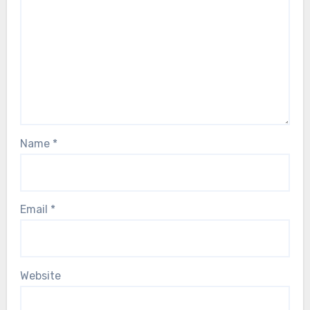
Name
*
Email
*
Website