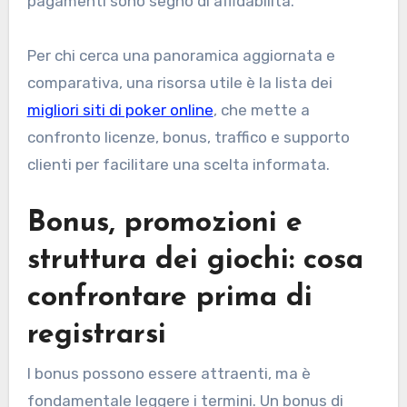
pagamenti sono segno di affidabilità.
Per chi cerca una panoramica aggiornata e
comparativa, una risorsa utile è la lista dei
migliori siti di poker online
, che mette a
confronto licenze, bonus, traffico e supporto
clienti per facilitare una scelta informata.
Bonus, promozioni e
struttura dei giochi: cosa
confrontare prima di
registrarsi
I bonus possono essere attraenti, ma è
fondamentale leggere i termini. Un bonus di