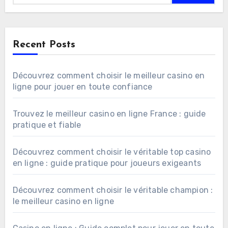
Recent Posts
Découvrez comment choisir le meilleur casino en
ligne pour jouer en toute confiance
Trouvez le meilleur casino en ligne France : guide
pratique et fiable
Découvrez comment choisir le véritable top casino
en ligne : guide pratique pour joueurs exigeants
Découvrez comment choisir le véritable champion :
le meilleur casino en ligne