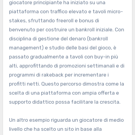
giocatore principiante ha iniziato su una
piattaforma con traffico elevato e tavoli micro-
stakes, sfruttando freeroll e bonus di
benvenuto per costruire un bankroll iniziale. Con
disciplina di gestione del denaro (bankroll
management) e studio delle basi del gioco, è
passato gradualmente a tavoli con buy-in più
alti, approfittando di promozioni settimanali e di
programmi di rakeback per incrementare i
profitti netti. Questo percorso dimostra come la
scelta di una piattaforma con ampia offerta e
supporto didattico possa facilitare la crescita.
Un altro esempio riguarda un giocatore di medio
livello che ha scelto un sito in base alla