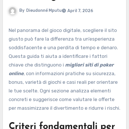
By
Dieudonné Mputu
April 7, 2026
Nel panorama del gioco digitale, scegliere il sito
giusto può fare la differenza tra un’esperienza
soddisfacente e una perdita di tempo e denaro.
Questa guida ti aiuta a identificare i fattori
chiave che distinguono i
migliori siti di poker
online
, con informazioni pratiche su sicurezza,
bonus, varietà di giochi e casi reali per orientare
le tue scelte. Ogni sezione analizza elementi
concreti e suggerisce come valutare le offerte
per massimizzare il divertimento e ridurre i rischi.
Criteri fondamentali per