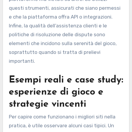
questi strumenti, assicurati che siano permessi
e che la piattaforma offra API o integrazioni.
Infine, la qualità dell’assistenza clienti e le
politiche di risoluzione delle dispute sono
elementi che incidono sulla serenità del gioco,
soprattutto quando si tratta di prelievi
importanti.
Esempi reali e case study:
esperienze di gioco e
strategie vincenti
Per capire come funzionano i migliori siti nella
pratica, è utile osservare alcuni casi tipici. Un