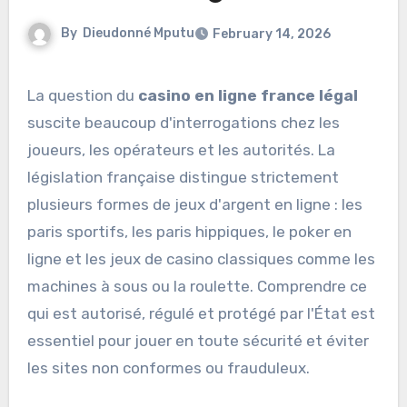
By
Dieudonné Mputu
February 14, 2026
La question du
casino en ligne france légal
suscite beaucoup d'interrogations chez les
joueurs, les opérateurs et les autorités. La
législation française distingue strictement
plusieurs formes de jeux d'argent en ligne : les
paris sportifs, les paris hippiques, le poker en
ligne et les jeux de casino classiques comme les
machines à sous ou la roulette. Comprendre ce
qui est autorisé, régulé et protégé par l'État est
essentiel pour jouer en toute sécurité et éviter
les sites non conformes ou frauduleux.