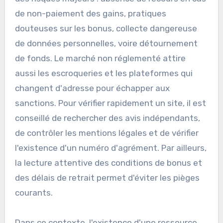
de non-paiement des gains, pratiques
douteuses sur les bonus, collecte dangereuse
de données personnelles, voire détournement
de fonds. Le marché non réglementé attire
aussi les escroqueries et les plateformes qui
changent d'adresse pour échapper aux
sanctions. Pour vérifier rapidement un site, il est
conseillé de rechercher des avis indépendants,
de contrôler les mentions légales et de vérifier
l'existence d'un numéro d'agrément. Par ailleurs,
la lecture attentive des conditions de bonus et
des délais de retrait permet d'éviter les pièges
courants.
Dans ce contexte, l'existence d'une ressource