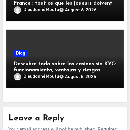
France : tout ce que les joueurs doivent
savoir
Dieudonné Mputu
August 6, 2026
Blog
Descubre todo sobre los casinos sin KYC:
funcionamiento, ventajas y riesgos
Dieudonné Mputu
August 5, 2026
Leave a Reply
Your email address will not be published.
Required