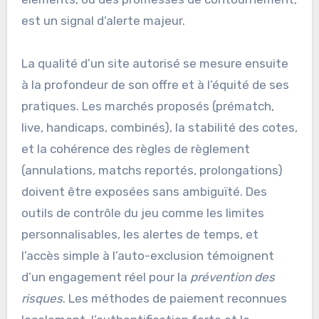
est un signal d’alerte majeur.
La qualité d’un site autorisé se mesure ensuite
à la profondeur de son offre et à l’équité de ses
pratiques. Les marchés proposés (prématch,
live, handicaps, combinés), la stabilité des cotes,
et la cohérence des règles de règlement
(annulations, matchs reportés, prolongations)
doivent être exposées sans ambiguïté. Des
outils de contrôle du jeu comme les limites
personnalisables, les alertes de temps, et
l’accès simple à l’auto-exclusion témoignent
d’un engagement réel pour la
prévention des
risques
. Les méthodes de paiement reconnues