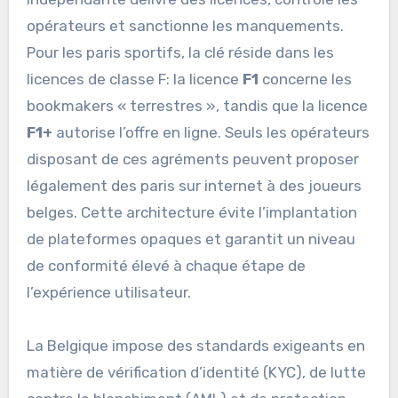
opérateurs et sanctionne les manquements.
Pour les paris sportifs, la clé réside dans les
licences de classe F: la licence
F1
concerne les
bookmakers « terrestres », tandis que la licence
F1+
autorise l’offre en ligne. Seuls les opérateurs
disposant de ces agréments peuvent proposer
légalement des paris sur internet à des joueurs
belges. Cette architecture évite l’implantation
de plateformes opaques et garantit un niveau
de conformité élevé à chaque étape de
l’expérience utilisateur.
La Belgique impose des standards exigeants en
matière de vérification d’identité (KYC), de lutte