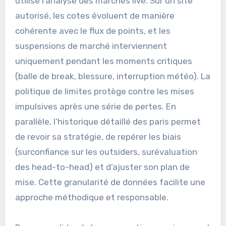
utilise l’analyse des marchés live. Sur un site
autorisé, les cotes évoluent de manière
cohérente avec le flux de points, et les
suspensions de marché interviennent
uniquement pendant les moments critiques
(balle de break, blessure, interruption météo). La
politique de limites protège contre les mises
impulsives après une série de pertes. En
parallèle, l’historique détaillé des paris permet
de revoir sa stratégie, de repérer les biais
(surconfiance sur les outsiders, surévaluation
des head-to-head) et d’ajuster son plan de
mise. Cette granularité de données facilite une
approche méthodique et responsable.