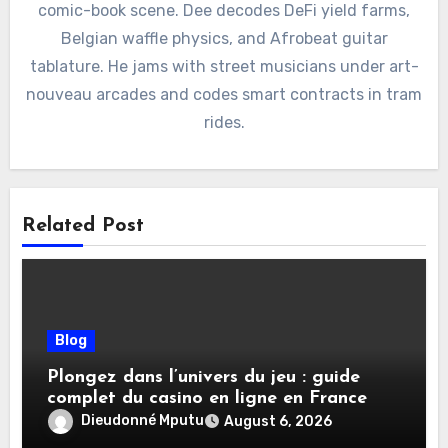
comic-book scene. Dee decodes DeFi yield farms,
Belgian waffle physics, and Afrobeat guitar
tablature. He jams with street musicians under art-
nouveau arcades and codes smart contracts in tram
rides.
Related Post
Blog
Plongez dans l’univers du jeu : guide
complet du casino en ligne en France
Dieudonné Mputu
August 6, 2026