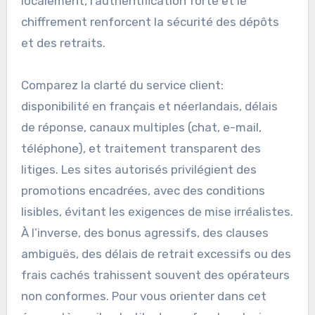
localement, l’authentification forte et le
chiffrement renforcent la sécurité des dépôts
et des retraits.
Comparez la clarté du service client:
disponibilité en français et néerlandais, délais
de réponse, canaux multiples (chat, e-mail,
téléphone), et traitement transparent des
litiges. Les sites autorisés privilégient des
promotions encadrées, avec des conditions
lisibles, évitant les exigences de mise irréalistes.
À l’inverse, des bonus agressifs, des clauses
ambiguës, des délais de retrait excessifs ou des
frais cachés trahissent souvent des opérateurs
non conformes. Pour vous orienter dans cet