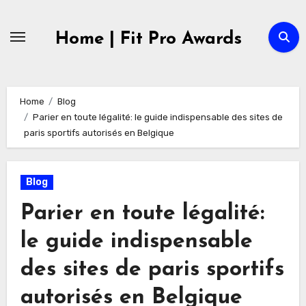
Skip
to
Home | Fit Pro Awards
content
Home
Blog
Parier en toute légalité: le guide indispensable des sites de
paris sportifs autorisés en Belgique
Blog
Parier en toute légalité:
le guide indispensable
des sites de paris sportifs
autorisés en Belgique