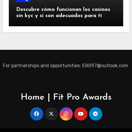
Descubre cómo funcionan los casinos
sin kyc y si son adecuados para ti
For partnerships and opportunities:
Eill097@outlook.com
Home | Fit Pro Awards