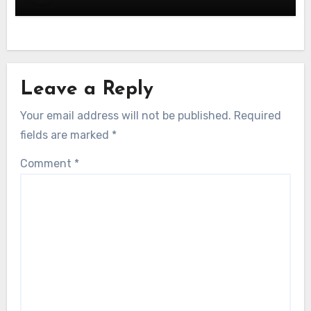
Leave a Reply
Your email address will not be published.
Required
fields are marked
*
Comment
*