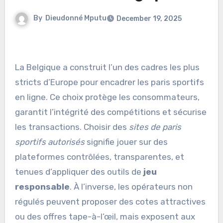
By
Dieudonné Mputu
December 19, 2025
La Belgique a construit l’un des cadres les plus
stricts d’Europe pour encadrer les paris sportifs
en ligne. Ce choix protège les consommateurs,
garantit l’intégrité des compétitions et sécurise
les transactions. Choisir des
sites de paris
sportifs autorisés
signifie jouer sur des
plateformes contrôlées, transparentes, et
tenues d’appliquer des outils de
jeu
responsable
. À l’inverse, les opérateurs non
régulés peuvent proposer des cotes attractives
ou des offres tape-à-l’œil, mais exposent aux