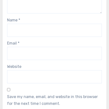
Name
*
Email
*
Website
Save my name, email, and website in this browser
for the next time I comment.