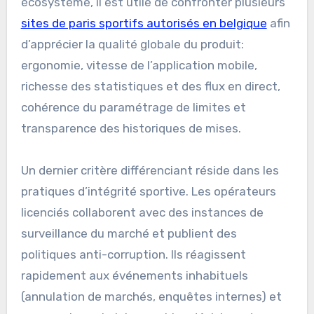
écosystème, il est utile de confronter plusieurs
sites de paris sportifs autorisés en belgique
afin
d’apprécier la qualité globale du produit:
ergonomie, vitesse de l’application mobile,
richesse des statistiques et des flux en direct,
cohérence du paramétrage de limites et
transparence des historiques de mises.
Un dernier critère différenciant réside dans les
pratiques d’intégrité sportive. Les opérateurs
licenciés collaborent avec des instances de
surveillance du marché et publient des
politiques anti-corruption. Ils réagissent
rapidement aux événements inhabituels
(annulation de marchés, enquêtes internes) et