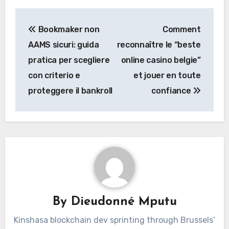
Post
Bookmaker non
Comment
navigation
AAMS sicuri: guida
reconnaître le “beste
pratica per scegliere
online casino belgie”
con criterio e
et jouer en toute
proteggere il bankroll
confiance
By
Dieudonné Mputu
Kinshasa blockchain dev sprinting through Brussels’