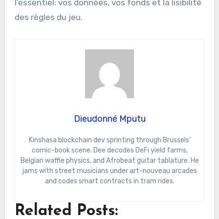
l’essentiel: vos données, vos fonds et la lisibilité
des règles du jeu.
Dieudonné Mputu
Kinshasa blockchain dev sprinting through Brussels’
comic-book scene. Dee decodes DeFi yield farms,
Belgian waffle physics, and Afrobeat guitar tablature. He
jams with street musicians under art-nouveau arcades
and codes smart contracts in tram rides.
Related Posts: