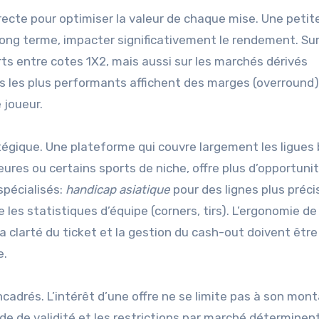
recte pour optimiser la valeur de chaque mise. Une petit
 long terme, impacter significativement le rendement. Su
rts entre cotes 1X2, mais aussi sur les marchés dérivés
rs les plus performants affichent des marges (overround)
 joueur.
égique. Une plateforme qui couvre largement les ligues
ieures ou certains sports de niche, offre plus d’opportuni
spécialisés:
handicap asiatique
pour des lignes plus préci
 les statistiques d’équipe (corners, tirs). L’ergonomie de
a clarté du ticket et la gestion du cash-out doivent être 
e.
adrés. L’intérêt d’une offre ne se limite pas à son mont
iode de validité et les restrictions par marché déterminent