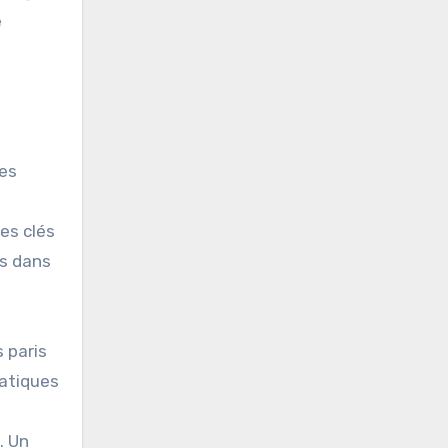
e
Les
es clés
es dans
s paris
matiques
. Un