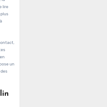
 lire
 plus
 à
contact,
tes
 en
opose un
 des
lin