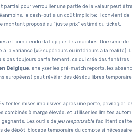
 partiel pour verrouiller une partie de la valeur peut êtr
 Néanmoins, le cash-out a un coût implicite: il convient de
e montant proposé au “juste prix” estimé du ticket.
ques et comprendre la logique des marchés. Une série de
la variance (xG supérieurs ou inférieurs à la réalité). 
s pas toujours parfaitement, ce qui crée des fenêtres
 en Belgique
, analyser les pré-match reports, les absenc
hs européens) peut révéler des déséquilibres temporair
viter les mises impulsives après une perte, privilégier le
es combinés à marge élevée, et utiliser les limites auto
s gagnants. Les outils de
jeu responsable
facilitent cette
nds de dépôt, blocage temporaire du compte si nécessaire