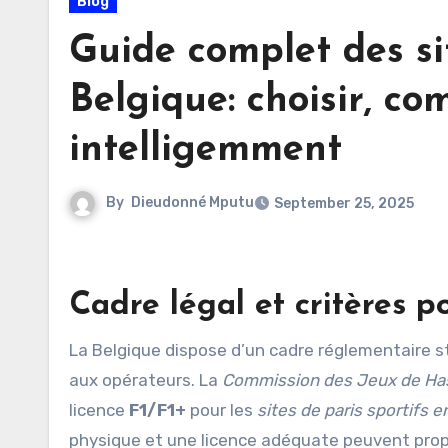
Blog
Guide complet des sit
Belgique: choisir, co
intelligemment
By
Dieudonné Mputu
September 25, 2025
Cadre légal et critères p
La Belgique dispose d’un cadre réglementaire s
aux opérateurs. La
Commission des Jeux de Ha
licence
F1/F1+
pour les
sites de paris sportifs 
physique et une licence adéquate peuvent propo