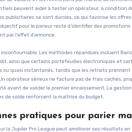
tiels peuvent aider à tester un opérateur, à condition de
 publicitaires se sont durcies, ce qui favorise les offres
bjectif pour le parieur reste d’identifier des promotions
nt par l’effet d’annonce.
e incontournable. Les méthodes répandues incluent Ban
it, ainsi que certains portefeuilles électroniques et car
 ou quasi instantanés, tandis que les retraits prennent
 Un opérateur sérieux ne facture pas de frais cachés, pr
tité avant de valider le premier encaissement. La gestion
tes de solde renforcent la maîtrise du budget.
nes pratiques pour parier ma
r la Jupiler Pro League peut améliorer ses résultats en