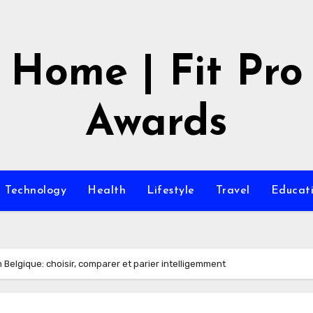
Home | Fit Pro
Awards
Technology
Health
Lifestyle
Travel
Educat
n Belgique: choisir, comparer et parier intelligemment