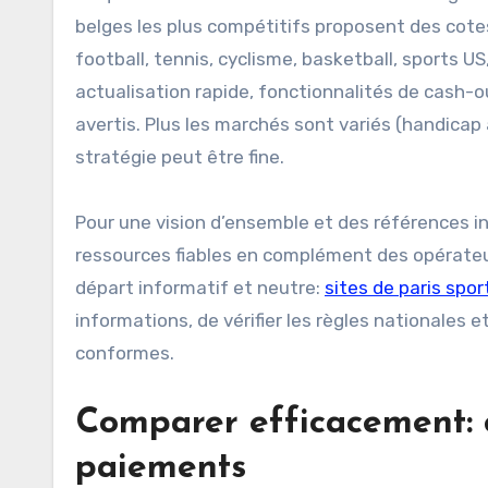
belges les plus compétitifs proposent des cotes
football, tennis, cyclisme, basketball, sports U
actualisation rapide, fonctionnalités de cash-ou
avertis. Plus les marchés sont variés (handicap a
stratégie peut être fine.
Pour une vision d’ensemble et des références ins
ressources fiables en complément des opérateurs
départ informatif et neutre:
sites de paris spor
informations, de vérifier les règles nationales 
conformes.
Comparer efficacement: c
paiements