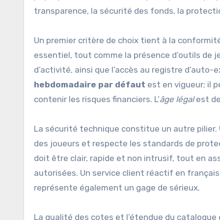
transparence, la sécurité des fonds, la protect
Un premier critère de choix tient à la conformité
essentiel, tout comme la présence d’outils de je
d’activité, ainsi que l’accès au registre d’auto-
hebdomadaire par défaut
est en vigueur; il 
contenir les risques financiers. L’
âge légal
est de
La sécurité technique constitue un autre pilier
des joueurs et respecte les standards de protec
doit être clair, rapide et non intrusif, tout e
autorisées. Un service client réactif en françai
représente également un gage de sérieux.
La qualité des cotes et l’étendue du catalogue 