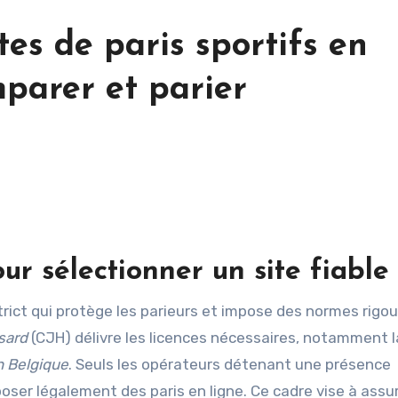
es de paris sportifs en
mparer et parier
our sélectionner un site fiable
trict qui protège les parieurs et impose des normes rigo
sard
(CJH) délivre les licences nécessaires, notamment l
en Belgique
. Seuls les opérateurs détenant une présence
ser légalement des paris en ligne. Ce cadre vise à assur