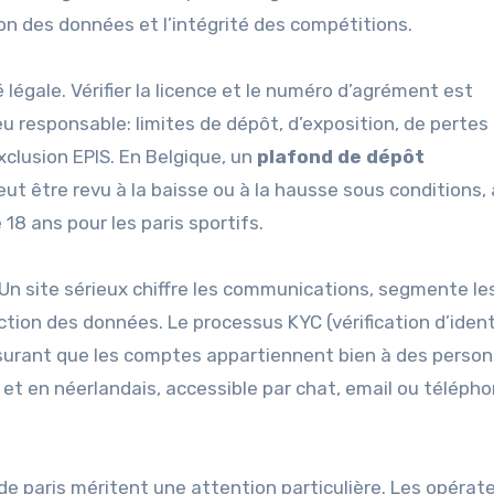
ion des données et l’intégrité des compétitions.
 légale. Vérifier la licence et le numéro d’agrément est
u responsable: limites de dépôt, d’exposition, de pertes
exclusion EPIS. En Belgique, un
plafond de dépôt
peut être revu à la baisse ou à la hausse sous conditions, 
 18 ans pour les paris sportifs.
. Un site sérieux chiffre les communications, segmente le
tion des données. Le processus KYC (vérification d’ident
n assurant que les comptes appartiennent bien à des perso
s et en néerlandais, accessible par chat, email ou télépho
de paris méritent une attention particulière. Les opérat