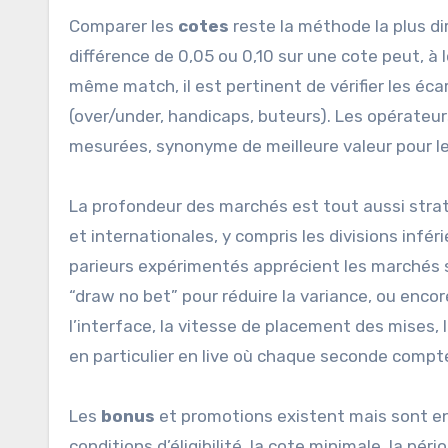
Comparer les
cotes
reste la méthode la plus di
différence de 0,05 ou 0,10 sur une cote peut, à
même match, il est pertinent de vérifier les éca
(over/under, handicaps, buteurs). Les opérateu
mesurées, synonyme de meilleure valeur pour le
La profondeur des marchés est tout aussi strat
et internationales, y compris les divisions infér
parieurs expérimentés apprécient les marchés 
“draw no bet” pour réduire la variance, ou encore
l’interface, la vitesse de placement des mises, l
en particulier en live où chaque seconde compt
Les
bonus
et promotions existent mais sont enc
conditions d’éligibilité, la cote minimale, la pér