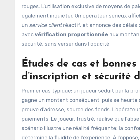
rouges. L’utilisation exclusive de moyens de pa
également inquiéter. Un opérateur sérieux affich
un
service client
réactif, et annonce des délais 
avec
vérification proportionnée
aux montants
sécurité, sans verser dans l’opacité.
Études de cas et bonnes p
d’inscription et sécurité 
Premier cas typique: un joueur séduit par la pr
gagne un montant conséquent, puis se heurte s
preuve d’adresse, source des fonds. L’opérateur,
paiements. Le joueur, frustré, réalise que l’abs
scénario illustre une réalité fréquente: la confo
détermine la fluidité de l’expérience. À l’oppos