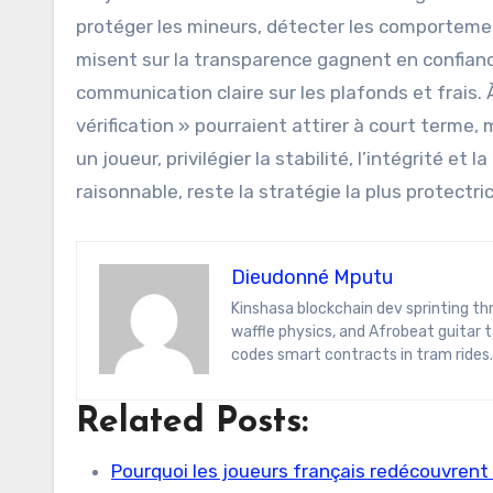
protéger les mineurs, détecter les comporteme
misent sur la transparence gagnent en confianc
communication claire sur les plafonds et frais.
vérification » pourraient attirer à court terme,
un joueur, privilégier la stabilité, l’intégrité et 
raisonnable, reste la stratégie la plus protectri
Dieudonné Mputu
Kinshasa blockchain dev sprinting through Brussels’ comic-book scene. Dee decodes DeFi yield farms, Belgian
waffle physics, and Afrobeat guitar
codes smart contracts in tram rides.
Related Posts:
Pourquoi les joueurs français redécouvrent