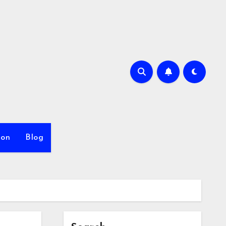
ion
Blog