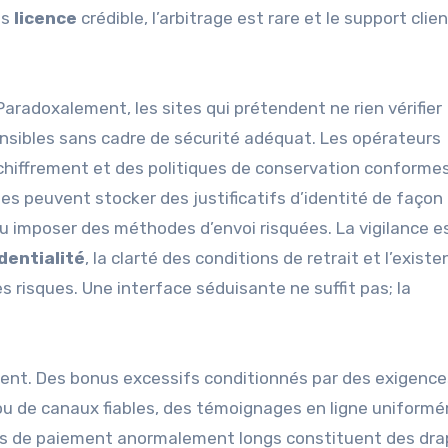
ns
licence
crédible, l’arbitrage est rare et le support clie
aradoxalement, les sites qui prétendent ne rien vérifier
ensibles sans cadre de sécurité adéquat. Les opérateurs
hiffrement et des politiques de conservation conforme
es peuvent stocker des justificatifs d’identité de façon
ou imposer des méthodes d’envoi risquées. La vigilance e
dentialité
, la clarté des conditions de retrait et l’exist
s risques. Une interface séduisante ne suffit pas; la
ment. Des bonus excessifs conditionnés par des exigence
 ou de canaux fiables, des témoignages en ligne uniform
lais de paiement anormalement longs constituent des dr