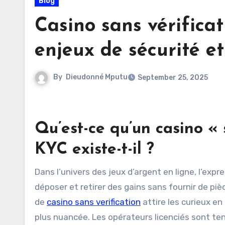
Blog
Casino sans vérifica
enjeux de sécurité e
By
Dieudonné Mputu
September 25, 2025
Qu’est-ce qu’un casino « 
KYC existe-t-il ?
Dans l’univers des jeux d’argent en ligne, l’expr
déposer et retirer des gains sans fournir de piè
de
casino sans verification
attire les curieux en
plus nuancée. Les opérateurs licenciés sont te