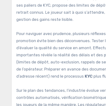
ses paliers de KYC, propose des limites de dépô
retrait connus. Le joueur sait à quoi s’attendre, 
gestion des gains reste lisible.
Pour naviguer avec prudence, plusieurs réflexes
promotion évite bien des déconvenues. Tester l
d’évaluer la qualité du service en amont. Effec
importantes révèle la réalité des délais et des p
(limites de dépôt, auto-exclusion, rappels de se
de l’opérateur. Préparer en avance des documents 
d’adresse récent) rend le processus
KYC
plus fl
Sur le plan des tendances, l’industrie évolue ver
contrôles automatisés, vérification biométrique 
les joueurs de la même manière. Les régulateurs