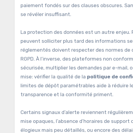
paiement fondés sur des clauses obscures. Sa
se révéler insuffisant.
La protection des données est un autre enjeu. P
peuvent solliciter plus tard des informations s
réglementés doivent respecter des normes de c
RGPD. À l’inverse, des plateformes non conform
sécurisée, multiplier les demandes par e-mail, 
mise: vérifier la qualité de la
politique de confi
limites de dépôt paramétrables aide à réduire le
transparence et la conformité priment.
Certains signaux d’alerte reviennent régulière
mise opaques, l’absence d’horaires de support
élogieux mais peu détaillés, ou encore des dé