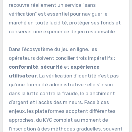
recouvre réellement un service “sans
vérification” est essentiel pour naviguer le
marché en toute lucidité, protéger ses fonds et
conserver une expérience de jeu responsable.
Dans l’écosystème du jeu en ligne, les
opérateurs doivent concilier trois impératifs :
conformité
,
sécurité
et
expérience
utilisateur
. La vérification d’identité n’est pas
qu’une formalité administrative : elle s’inscrit
dans la lutte contre la fraude, le blanchiment
d’argent et l’accès des mineurs. Face à ces
enjeux, les plateformes adoptent différentes
approches, du KYC complet au moment de
l’inscription à des méthodes graduelles, souvent