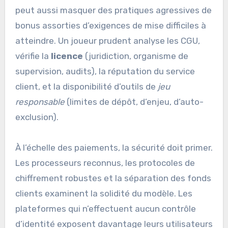
peut aussi masquer des pratiques agressives de
bonus assorties d’exigences de mise difficiles à
atteindre. Un joueur prudent analyse les CGU,
vérifie la
licence
(juridiction, organisme de
supervision, audits), la réputation du service
client, et la disponibilité d’outils de
jeu
responsable
(limites de dépôt, d’enjeu, d’auto-
exclusion).
À l’échelle des paiements, la sécurité doit primer.
Les processeurs reconnus, les protocoles de
chiffrement robustes et la séparation des fonds
clients examinent la solidité du modèle. Les
plateformes qui n’effectuent aucun contrôle
d’identité exposent davantage leurs utilisateurs