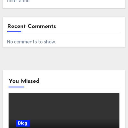
confiance
Recent Comments
No comments to show.
You Missed
Blog