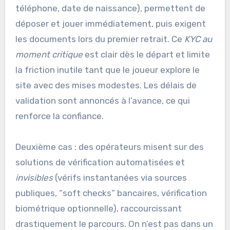
téléphone, date de naissance), permettent de
déposer et jouer immédiatement, puis exigent
les documents lors du premier retrait. Ce
KYC au
moment critique
est clair dès le départ et limite
la friction inutile tant que le joueur explore le
site avec des mises modestes. Les délais de
validation sont annoncés à l’avance, ce qui
renforce la confiance.
Deuxième cas : des opérateurs misent sur des
solutions de vérification automatisées et
invisibles
(vérifs instantanées via sources
publiques, “soft checks” bancaires, vérification
biométrique optionnelle), raccourcissant
drastiquement le parcours. On n’est pas dans un