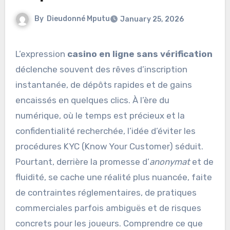
By
Dieudonné Mputu
January 25, 2026
L’expression
casino en ligne sans vérification
déclenche souvent des rêves d’inscription
instantanée, de dépôts rapides et de gains
encaissés en quelques clics. À l’ère du
numérique, où le temps est précieux et la
confidentialité recherchée, l’idée d’éviter les
procédures KYC (Know Your Customer) séduit.
Pourtant, derrière la promesse d’
anonymat
et de
fluidité, se cache une réalité plus nuancée, faite
de contraintes réglementaires, de pratiques
commerciales parfois ambiguës et de risques
concrets pour les joueurs. Comprendre ce que