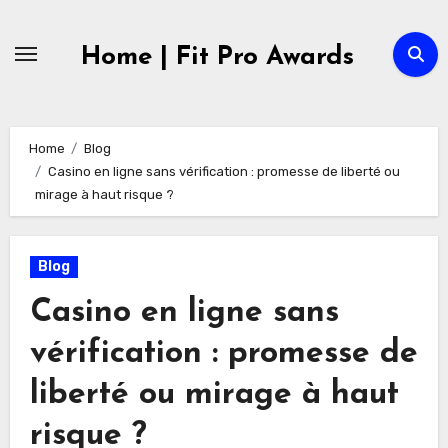
Skip
to
Home | Fit Pro Awards
content
Home
Blog
Casino en ligne sans vérification : promesse de liberté ou
mirage à haut risque ?
Blog
Casino en ligne sans
vérification : promesse de
liberté ou mirage à haut
risque ?