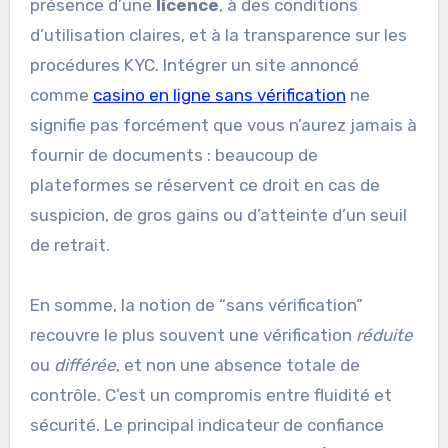
présence d’une
licence
, à des conditions
d’utilisation claires, et à la transparence sur les
procédures KYC. Intégrer un site annoncé
comme
casino en ligne sans vérification
ne
signifie pas forcément que vous n’aurez jamais à
fournir de documents : beaucoup de
plateformes se réservent ce droit en cas de
suspicion, de gros gains ou d’atteinte d’un seuil
de retrait.
En somme, la notion de “sans vérification”
recouvre le plus souvent une vérification
réduite
ou
différée
, et non une absence totale de
contrôle. C’est un compromis entre fluidité et
sécurité. Le principal indicateur de confiance