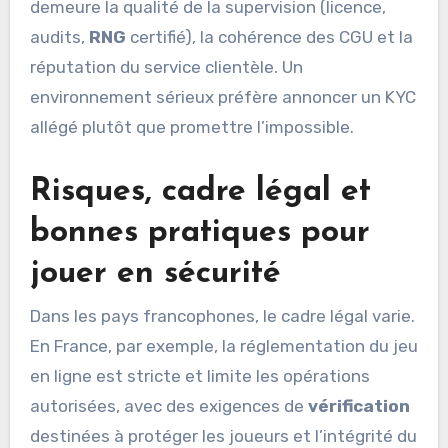
demeure la qualité de la supervision (licence,
audits,
RNG
certifié), la cohérence des CGU et la
réputation du service clientèle. Un
environnement sérieux préfère annoncer un KYC
allégé plutôt que promettre l’impossible.
Risques, cadre légal et
bonnes pratiques pour
jouer en sécurité
Dans les pays francophones, le cadre légal varie.
En France, par exemple, la réglementation du jeu
en ligne est stricte et limite les opérations
autorisées, avec des exigences de
vérification
destinées à protéger les joueurs et l’intégrité du