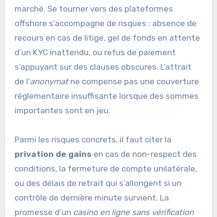
marché. Se tourner vers des plateformes
offshore s’accompagne de risques : absence de
recours en cas de litige, gel de fonds en attente
d’un KYC inattendu, ou refus de paiement
s’appuyant sur des clauses obscures. L’attrait
de l’
anonymat
ne compense pas une couverture
réglementaire insuffisante lorsque des sommes
importantes sont en jeu.
Parmi les risques concrets, il faut citer la
privation de gains
en cas de non-respect des
conditions, la fermeture de compte unilatérale,
ou des délais de retrait qui s’allongent si un
contrôle de dernière minute survient. La
promesse d’un
casino en ligne sans vérification