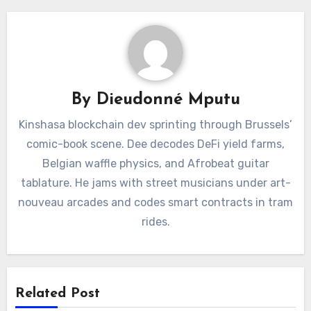
By
Dieudonné Mputu
Kinshasa blockchain dev sprinting through Brussels’
comic-book scene. Dee decodes DeFi yield farms,
Belgian waffle physics, and Afrobeat guitar
tablature. He jams with street musicians under art-
nouveau arcades and codes smart contracts in tram
rides.
Related Post