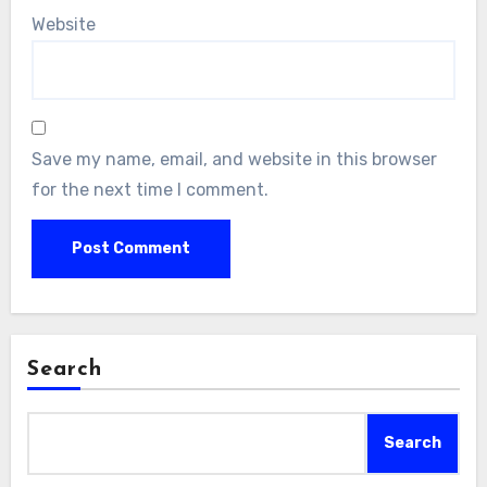
Website
Save my name, email, and website in this browser
for the next time I comment.
Search
Search