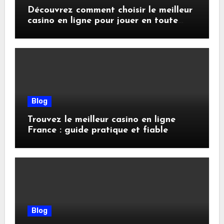
Découvrez comment choisir le meilleur
casino en ligne pour jouer en toute
confiance
Blog
Trouvez le meilleur casino en ligne
France : guide pratique et fiable
Blog