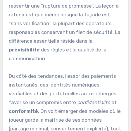
ressentir une “rupture de promesse”. La leçon à
retenir est que même lorsque la façade est
“sans vérification”, la plupart des opérateurs
responsables conservent un filet de sécurité. La
différence essentielle réside dans la
prévisibilité
des règles et la qualité de la
communication.
Du côté des tendances, l’essor des paiements
instantanés, des identités numériques
vérifiables et des portefeuilles auto-hébergés
favorise un compromis entre
confidentialité
et
conformité
. On voit émerger des modèles où le
joueur garde la maîtrise de ses données
(partage minimal, consentement explicite), tout