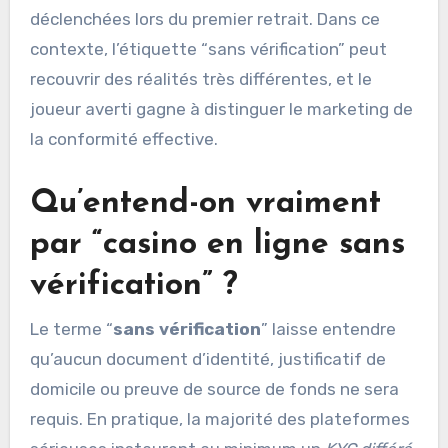
déclenchées lors du premier retrait. Dans ce
contexte, l’étiquette “sans vérification” peut
recouvrir des réalités très différentes, et le
joueur averti gagne à distinguer le marketing de
la conformité effective.
Qu’entend-on vraiment
par “casino en ligne sans
vérification” ?
Le terme “
sans vérification
” laisse entendre
qu’aucun document d’identité, justificatif de
domicile ou preuve de source de fonds ne sera
requis. En pratique, la majorité des plateformes