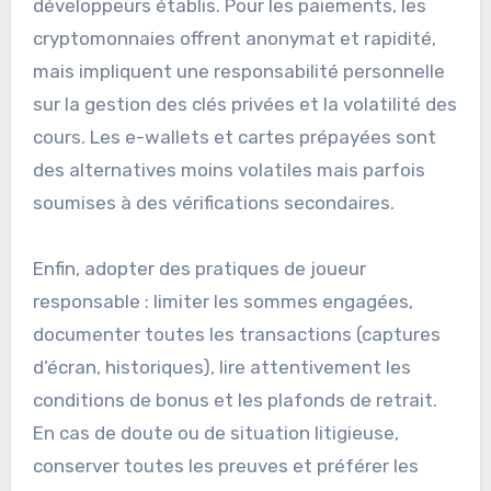
développeurs établis. Pour les paiements, les
cryptomonnaies offrent anonymat et rapidité,
mais impliquent une responsabilité personnelle
sur la gestion des clés privées et la volatilité des
cours. Les e-wallets et cartes prépayées sont
des alternatives moins volatiles mais parfois
soumises à des vérifications secondaires.
Enfin, adopter des pratiques de joueur
responsable : limiter les sommes engagées,
documenter toutes les transactions (captures
d’écran, historiques), lire attentivement les
conditions de bonus et les plafonds de retrait.
En cas de doute ou de situation litigieuse,
conserver toutes les preuves et préférer les