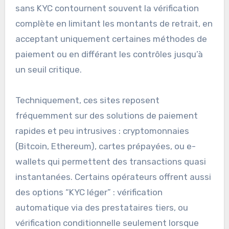
sans KYC contournent souvent la vérification
complète en limitant les montants de retrait, en
acceptant uniquement certaines méthodes de
paiement ou en différant les contrôles jusqu’à
un seuil critique.
Techniquement, ces sites reposent
fréquemment sur des solutions de paiement
rapides et peu intrusives : cryptomonnaies
(Bitcoin, Ethereum), cartes prépayées, ou e-
wallets qui permettent des transactions quasi
instantanées. Certains opérateurs offrent aussi
des options “KYC léger” : vérification
automatique via des prestataires tiers, ou
vérification conditionnelle seulement lorsque