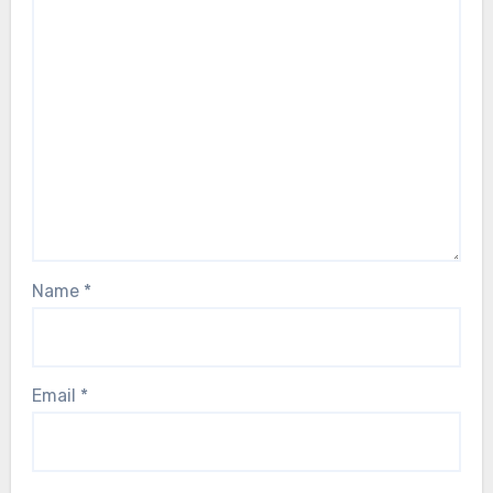
Name
*
Email
*