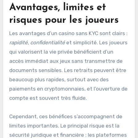
Avantages, limites et
risques pour les joueurs
Les avantages d’un casino sans KYC sont clairs :
rapidité
,
confidentialité
et simplicité. Les joueurs
qui valorisent la vie privée bénéficient d’un
accès immédiat aux jeux sans transmettre de
documents sensibles. Les retraits peuvent être
beaucoup plus rapides, surtout avec des
paiements en cryptomonnaies, et l’ouverture de
compte est souvent très fluide.
Cependant, ces bénéfices s’accompagnent de
limites importantes. Le principal risque est la
sécurité juridique et financière : les plateformes