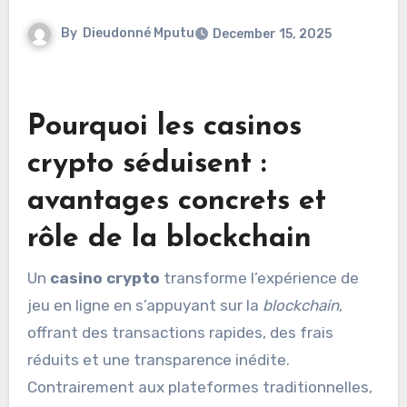
By
Dieudonné Mputu
December 15, 2025
Pourquoi les casinos
crypto séduisent :
avantages concrets et
rôle de la blockchain
Un
casino crypto
transforme l’expérience de
jeu en ligne en s’appuyant sur la
blockchain
,
offrant des transactions rapides, des frais
réduits et une transparence inédite.
Contrairement aux plateformes traditionnelles,