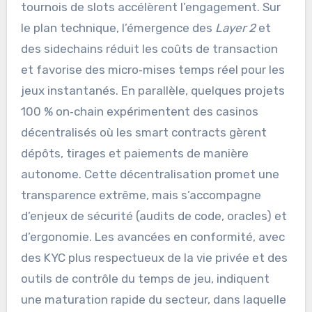
tournois de slots accélèrent l’engagement. Sur
le plan technique, l’émergence des
Layer 2
et
des sidechains réduit les coûts de transaction
et favorise des micro‑mises temps réel pour les
jeux instantanés. En parallèle, quelques projets
100 % on‑chain expérimentent des casinos
décentralisés où les smart contracts gèrent
dépôts, tirages et paiements de manière
autonome. Cette décentralisation promet une
transparence extrême, mais s’accompagne
d’enjeux de sécurité (audits de code, oracles) et
d’ergonomie. Les avancées en conformité, avec
des KYC plus respectueux de la vie privée et des
outils de contrôle du temps de jeu, indiquent
une maturation rapide du secteur, dans laquelle