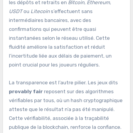
les dépôts et retraits en
Bitcoin
,
Ethereum
,
USDT
ou
Litecoin
s’effectuent sans
intermédiaires bancaires, avec des
confirmations qui peuvent être quasi
instantanées selon le réseau utilisé. Cette
fluidité améliore la satisfaction et réduit
l’incertitude liée aux délais de paiement, un
point crucial pour les joueurs réguliers.
La transparence est l’autre pilier. Les jeux dits
provably fair
reposent sur des algorithmes
vérifiables par tous, où un hash cryptographique
atteste que le résultat n’a pas été manipulé.
Cette vérifiabilité, associée à la traçabilité
publique de la blockchain, renforce la confiance.