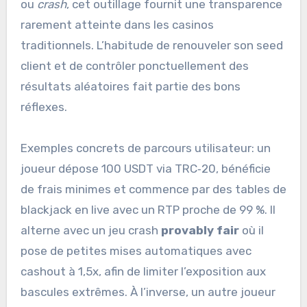
ou
crash
, cet outillage fournit une transparence
rarement atteinte dans les casinos
traditionnels. L’habitude de renouveler son seed
client et de contrôler ponctuellement des
résultats aléatoires fait partie des bons
réflexes.
Exemples concrets de parcours utilisateur: un
joueur dépose 100 USDT via TRC‑20, bénéficie
de frais minimes et commence par des tables de
blackjack en live avec un RTP proche de 99 %. Il
alterne avec un jeu crash
provably fair
où il
pose de petites mises automatiques avec
cashout à 1,5x, afin de limiter l’exposition aux
bascules extrêmes. À l’inverse, un autre joueur