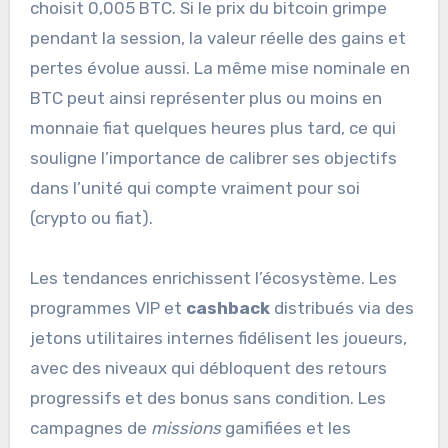
choisit 0,005 BTC. Si le prix du bitcoin grimpe
pendant la session, la valeur réelle des gains et
pertes évolue aussi. La même mise nominale en
BTC peut ainsi représenter plus ou moins en
monnaie fiat quelques heures plus tard, ce qui
souligne l’importance de calibrer ses objectifs
dans l’unité qui compte vraiment pour soi
(crypto ou fiat).
Les tendances enrichissent l’écosystème. Les
programmes VIP et
cashback
distribués via des
jetons utilitaires internes fidélisent les joueurs,
avec des niveaux qui débloquent des retours
progressifs et des bonus sans condition. Les
campagnes de
missions
gamifiées et les