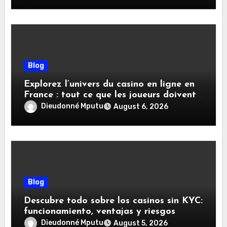
Blog
Explorez l’univers du casino en ligne en
France : tout ce que les joueurs doivent
savoir
Dieudonné Mputu
August 6, 2026
Blog
Descubre todo sobre los casinos sin KYC:
funcionamiento, ventajas y riesgos
Dieudonné Mputu
August 5, 2026