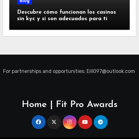
Blog
Descubre cómo funcionan los casinos
sin kyc y si son adecuados para ti
For partnerships and opportunities:
Eill097@outlook.com
Home | Fit Pro Awards