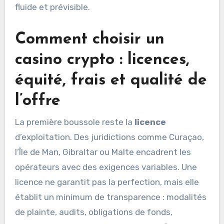
fluide et prévisible.
Comment choisir un
casino crypto : licences,
équité, frais et qualité de
l’offre
La première boussole reste la
licence
d’exploitation. Des juridictions comme Curaçao,
l’Île de Man, Gibraltar ou Malte encadrent les
opérateurs avec des exigences variables. Une
licence ne garantit pas la perfection, mais elle
établit un minimum de transparence : modalités
de plainte, audits, obligations de fonds,