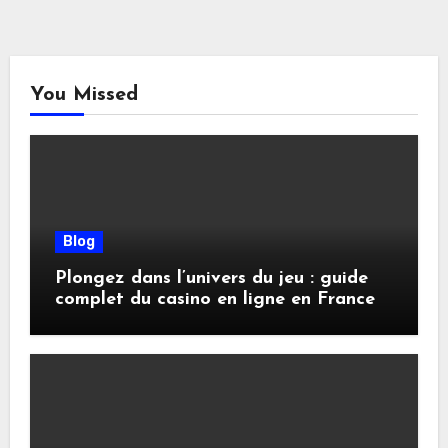
You Missed
Blog
Plongez dans l’univers du jeu : guide
complet du casino en ligne en France