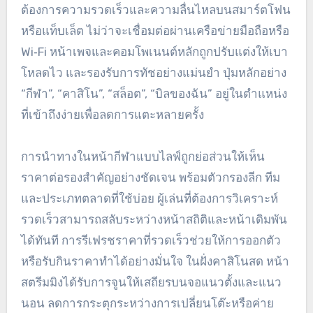
ต้องการความรวดเร็วและความลื่นไหลบนสมาร์ตโฟน
หรือแท็บเล็ต ไม่ว่าจะเชื่อมต่อผ่านเครือข่ายมือถือหรือ
Wi‑Fi หน้าเพจและคอมโพเนนต์หลักถูกปรับแต่งให้เบา
โหลดไว และรองรับการทัชอย่างแม่นยำ ปุ่มหลักอย่าง
“กีฬา”, “คาสิโน”, “สล็อต”, “บิลของฉัน” อยู่ในตำแหน่ง
ที่เข้าถึงง่ายเพื่อลดการแตะหลายครั้ง
การนำทางในหน้ากีฬาแบบไลฟ์ถูกย่อส่วนให้เห็น
ราคาต่อรองสำคัญอย่างชัดเจน พร้อมตัวกรองลีก ทีม
และประเภทตลาดที่ใช้บ่อย ผู้เล่นที่ต้องการวิเคราะห์
รวดเร็วสามารถสลับระหว่างหน้าสถิติและหน้าเดิมพัน
ได้ทันที การรีเฟรชราคาที่รวดเร็วช่วยให้การออกตัว
หรือรับกินราคาทำได้อย่างมั่นใจ ในฝั่งคาสิโนสด หน้า
สตรีมมิงได้รับการจูนให้เสถียรบนจอแนวตั้งและแนว
นอน ลดการกระตุกระหว่างการเปลี่ยนโต๊ะหรือค่าย