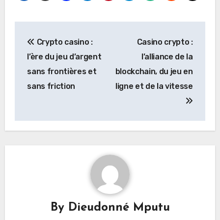
Post
Crypto casino :
Casino crypto :
navigation
l’ère du jeu d’argent
l’alliance de la
sans frontières et
blockchain, du jeu en
sans friction
ligne et de la vitesse
By
Dieudonné Mputu