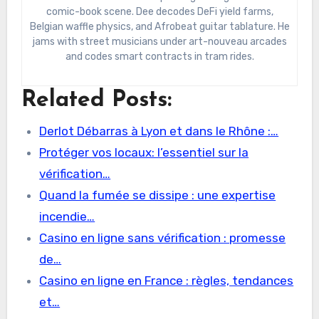
comic-book scene. Dee decodes DeFi yield farms,
Belgian waffle physics, and Afrobeat guitar tablature. He
jams with street musicians under art-nouveau arcades
and codes smart contracts in tram rides.
Related Posts:
Derlot Débarras à Lyon et dans le Rhône :…
Protéger vos locaux: l’essentiel sur la
vérification…
Quand la fumée se dissipe : une expertise
incendie…
Casino en ligne sans vérification : promesse
de…
Casino en ligne en France : règles, tendances
et…