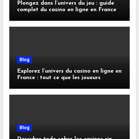
Plongez dans l’univers du jeu : guide
complet du casino en ligne en France
Blog
Explorez l’univers du casino en ligne en
France : tout ce que les joueurs
doivent savoir
Blog