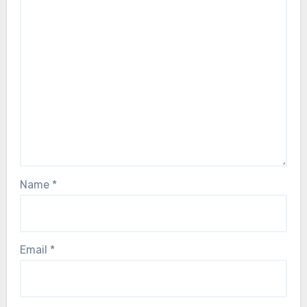
Name
*
Email
*