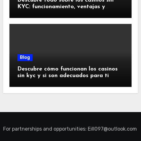
Descubre todo sobre los casinos sin
KYC: funcionamiento, ventajas y
riesgos
Blog
Descubre cómo funcionan los casinos
sin kyc y si son adecuados para ti
For partnerships and opportunities:
Eill097@outlook.com