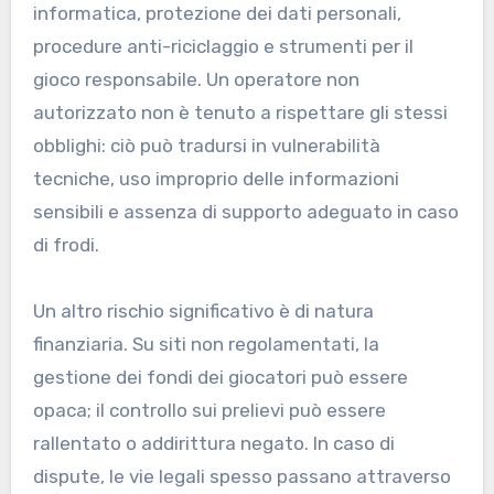
informatica, protezione dei dati personali,
procedure anti-riciclaggio e strumenti per il
gioco responsabile. Un operatore non
autorizzato non è tenuto a rispettare gli stessi
obblighi: ciò può tradursi in vulnerabilità
tecniche, uso improprio delle informazioni
sensibili e assenza di supporto adeguato in caso
di frodi.
Un altro rischio significativo è di natura
finanziaria. Su siti non regolamentati, la
gestione dei fondi dei giocatori può essere
opaca; il controllo sui prelievi può essere
rallentato o addirittura negato. In caso di
dispute, le vie legali spesso passano attraverso