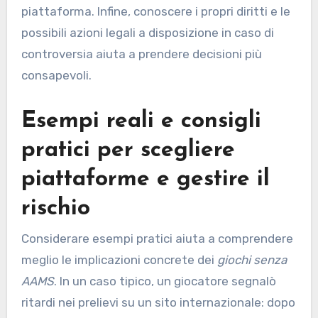
piattaforma. Infine, conoscere i propri diritti e le
possibili azioni legali a disposizione in caso di
controversia aiuta a prendere decisioni più
consapevoli.
Esempi reali e consigli
pratici per scegliere
piattaforme e gestire il
rischio
Considerare esempi pratici aiuta a comprendere
meglio le implicazioni concrete dei
giochi senza
AAMS
. In un caso tipico, un giocatore segnalò
ritardi nei prelievi su un sito internazionale: dopo