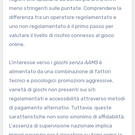
meno stringenti sulle puntate. Comprendere la
differenza tra un operatore regolamentato e
uno non regolamentato è il primo passo per
valutare il livello di rischio connesso al gioco
online.
L'interesse verso i
giochi senza AAMS
è
alimentato da una combinazione di fattori
tecnici e psicologici: promozioni aggressive,
varietà di giochi non presenti sui siti
regolamentati e accessibilità attraverso metodi
di pagamento alternativi. Tuttavia, queste
caratteristiche non sono sinonimo di affidabilità.
L'assenza di supervisione nazionale implica
minori garanzie per il giocatore su temi come la