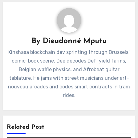
By
Dieudonné Mputu
Kinshasa blockchain dev sprinting through Brussels’
comic-book scene. Dee decodes DeFi yield farms,
Belgian waffle physics, and Afrobeat guitar
tablature. He jams with street musicians under art-
nouveau arcades and codes smart contracts in tram
rides.
Related Post