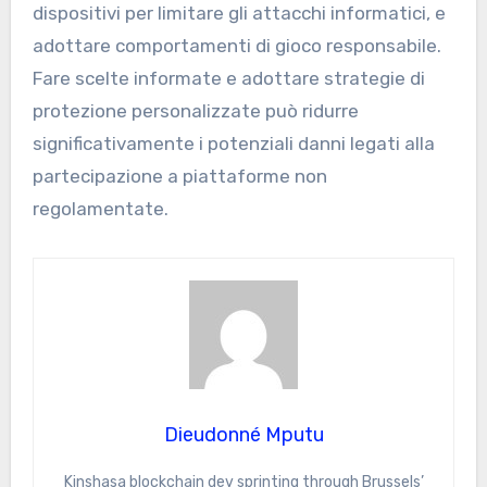
dispositivi per limitare gli attacchi informatici, e
adottare comportamenti di gioco responsabile.
Fare scelte informate e adottare strategie di
protezione personalizzate può ridurre
significativamente i potenziali danni legati alla
partecipazione a piattaforme non
regolamentate.
Dieudonné Mputu
Kinshasa blockchain dev sprinting through Brussels’