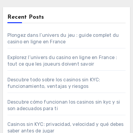
Recent Posts
Plongez dans l’univers du jeu : guide complet du
casino en ligne en France
Explorez l’univers du casino en ligne en France :
tout ce que les joueurs doivent savoir
Descubre todo sobre los casinos sin KYC:
funcionamiento, ventajas y riesgos
Descubre cómo funcionan los casinos sin kyc y si
son adecuados para ti
Casinos sin KYC: privacidad, velocidad y qué debes
saber antes de jugar