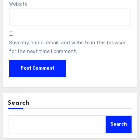
Website
Save my name, email, and website in this browser
for the next time I comment.
Search
Search