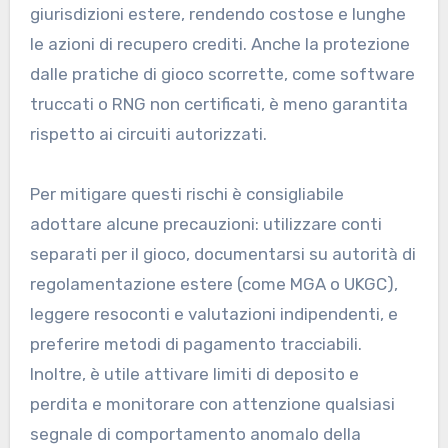
giurisdizioni estere, rendendo costose e lunghe
le azioni di recupero crediti. Anche la protezione
dalle pratiche di gioco scorrette, come software
truccati o RNG non certificati, è meno garantita
rispetto ai circuiti autorizzati.
Per mitigare questi rischi è consigliabile
adottare alcune precauzioni: utilizzare conti
separati per il gioco, documentarsi su autorità di
regolamentazione estere (come MGA o UKGC),
leggere resoconti e valutazioni indipendenti, e
preferire metodi di pagamento tracciabili.
Inoltre, è utile attivare limiti di deposito e
perdita e monitorare con attenzione qualsiasi
segnale di comportamento anomalo della