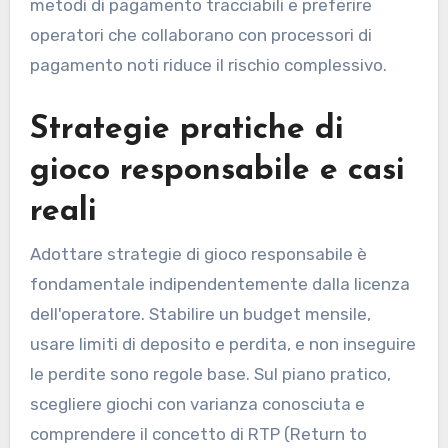
metodi di pagamento tracciabili e preferire
operatori che collaborano con processori di
pagamento noti riduce il rischio complessivo.
Strategie pratiche di
gioco responsabile e casi
reali
Adottare strategie di gioco responsabile è
fondamentale indipendentemente dalla licenza
dell'operatore. Stabilire un budget mensile,
usare limiti di deposito e perdita, e non inseguire
le perdite sono regole base. Sul piano pratico,
scegliere giochi con varianza conosciuta e
comprendere il concetto di RTP (Return to