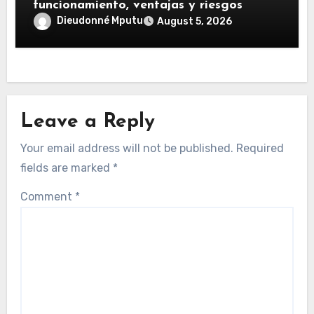
funcionamiento, ventajas y riesgos
Dieudonné Mputu
August 5, 2026
Leave a Reply
Your email address will not be published.
Required
fields are marked
*
Comment
*