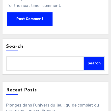
for the next time I comment.
Search
Search
Recent Posts
Plongez dans l’univers du jeu : guide complet du
casino en ligne en France