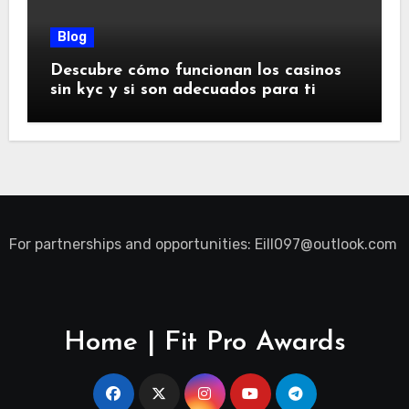
Blog
Descubre cómo funcionan los casinos
sin kyc y si son adecuados para ti
For partnerships and opportunities:
Eill097@outlook.com
Home | Fit Pro Awards