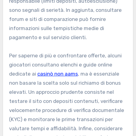
responsabile (limiti depositi, autoesclusione)
sono segnali di serietà. In aggiunta, consultare
forum e siti di comparazione può fornire
informazioni sulle tempistiche medie di
pagamento e sul servizio clienti.
Per saperne di più e confrontare offerte, alcuni
giocatori consultano elenchi e guide online
dedicate ai
casinò non aams
, ma è essenziale
non basare la scelta solo sul richiamo di bonus
elevati. Un approccio prudente consiste nel
testare il sito con depositi contenuti, verificare
velocemente procedure di verifica documentale
(KYC) e monitorare le prime transazioni per
valutare tempi e affidabilità. Infine, considerare