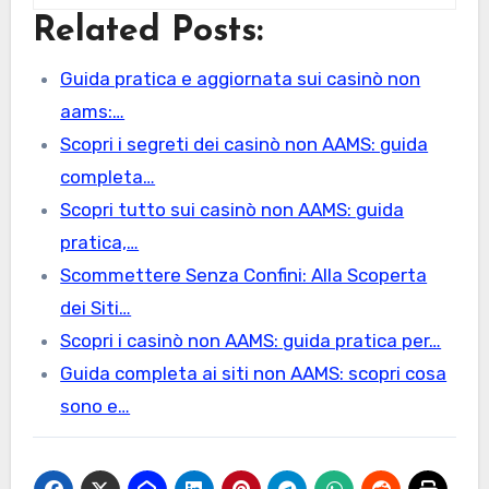
Related Posts:
Guida pratica e aggiornata sui casinò non
aams:…
Scopri i segreti dei casinò non AAMS: guida
completa…
Scopri tutto sui casinò non AAMS: guida
pratica,…
Scommettere Senza Confini: Alla Scoperta
dei Siti…
Scopri i casinò non AAMS: guida pratica per…
Guida completa ai siti non AAMS: scopri cosa
sono e…