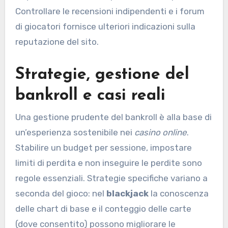
Controllare le recensioni indipendenti e i forum
di giocatori fornisce ulteriori indicazioni sulla
reputazione del sito.
Strategie, gestione del
bankroll e casi reali
Una gestione prudente del bankroll è alla base di
un’esperienza sostenibile nei
casino online
.
Stabilire un budget per sessione, impostare
limiti di perdita e non inseguire le perdite sono
regole essenziali. Strategie specifiche variano a
seconda del gioco: nel
blackjack
la conoscenza
delle chart di base e il conteggio delle carte
(dove consentito) possono migliorare le