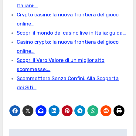
Italiani:…
Crypto casino: la nuova frontiera del gioco
online…
Scopri il mondo del casino live in Italia: guida…
Casino crypto: la nuova frontiera del gioco
online…
Scopri il Vero Valore di un miglior sito
scommesse:…
Scommettere Senza Confini: Alla Scoperta
dei Siti…
Post