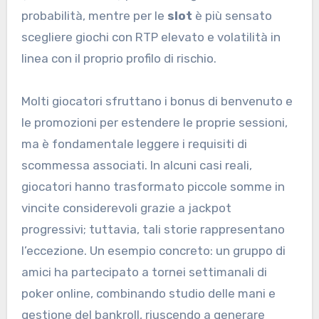
probabilità, mentre per le
slot
è più sensato
scegliere giochi con RTP elevato e volatilità in
linea con il proprio profilo di rischio.
Molti giocatori sfruttano i bonus di benvenuto e
le promozioni per estendere le proprie sessioni,
ma è fondamentale leggere i requisiti di
scommessa associati. In alcuni casi reali,
giocatori hanno trasformato piccole somme in
vincite considerevoli grazie a jackpot
progressivi; tuttavia, tali storie rappresentano
l’eccezione. Un esempio concreto: un gruppo di
amici ha partecipato a tornei settimanali di
poker online, combinando studio delle mani e
gestione del bankroll, riuscendo a generare