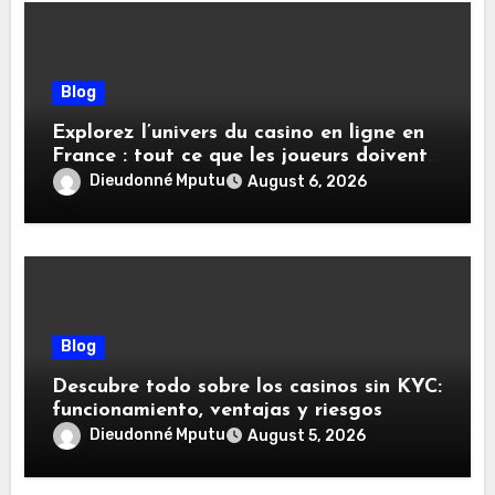
Blog
Explorez l’univers du casino en ligne en
France : tout ce que les joueurs doivent
savoir
Dieudonné Mputu
August 6, 2026
Blog
Descubre todo sobre los casinos sin KYC:
funcionamiento, ventajas y riesgos
Dieudonné Mputu
August 5, 2026