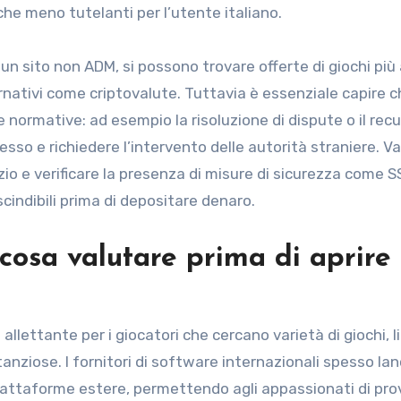
che meno tutelanti per l’utente italiano.
 un sito non ADM, si possono trovare offerte di giochi più
nativi come criptovalute. Tuttavia è essenziale capire c
normative: ad esempio la risoluzione di dispute o il recu
esso e richiedere l’intervento delle autorità straniere. V
rvizio e verificare la presenza di misure di sicurezza come S
cindibili prima di depositare denaro.
: cosa valutare prima di aprire
llettante per i giocatori che cercano varietà di giochi, li
tanziose. I fornitori di software internazionali spesso la
 piattaforme estere, permettendo agli appassionati di pro