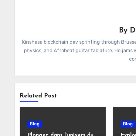
By
D
Kinshasa blockchain dev sprinting through Brusse
physics, and Afrobeat guitar tablature. He jams
con
Related Post
Blog
Blog
Plongez dans l’univers du
Explor