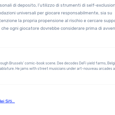
onali di deposito, l’utilizzo di strumenti di self-exclusion 
azioni universali per giocare responsabilmente, sia su
nzione la propria propensione al rischio e cercare supp
i che ogni giocatore dovrebbe considerare prima di avven
 tablature. He jams with street musicians under art-nouveau arcades 
ei Siti…