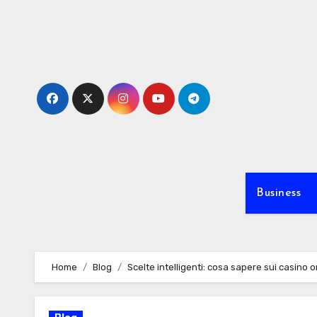
Skip
to
content
Business
Home
Blog
Scelte intelligenti: cosa sapere sui casino