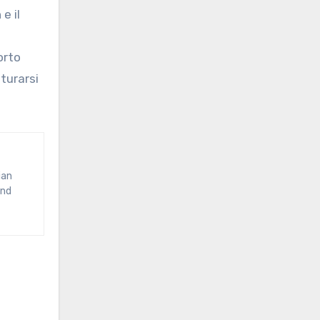
e il
orto
turarsi
and