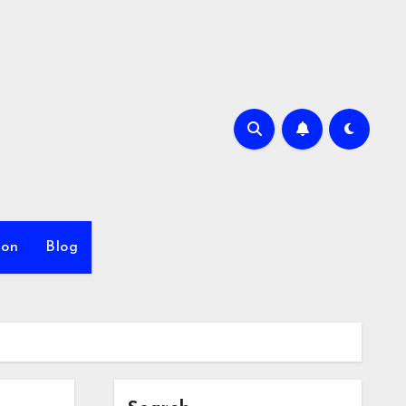
ion
Blog