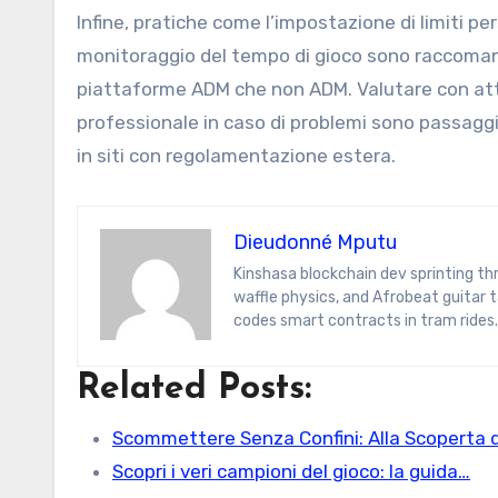
Infine, pratiche come l’impostazione di limiti pers
monitoraggio del tempo di gioco sono raccomand
piattaforme ADM che non ADM. Valutare con atte
professionale in caso di problemi sono passagg
in siti con regolamentazione estera.
Dieudonné Mputu
Kinshasa blockchain dev sprinting through Brussels’ comic-book scene. Dee decodes DeFi yield farms, Belgian
waffle physics, and Afrobeat guitar
codes smart contracts in tram rides.
Related Posts:
Scommettere Senza Confini: Alla Scoperta d
Scopri i veri campioni del gioco: la guida…