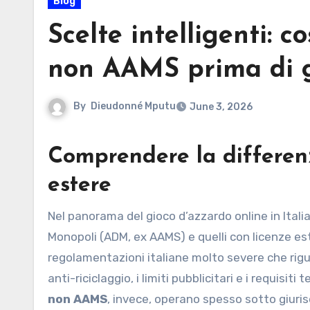
Blog
Scelte intelligenti: c
non AAMS prima di 
By
Dieudonné Mputu
June 3, 2026
Comprendere la differen
estere
Nel panorama del gioco d’azzardo online in Italia la distinzione tra operatori autorizzati dall’Autorità dei
Monopoli (ADM, ex AAMS) e quelli con licenze es
regolamentazioni italiane molto severe che rigu
anti-riciclaggio, i limiti pubblicitari e i requisiti
non AAMS
, invece, operano spesso sotto giuri