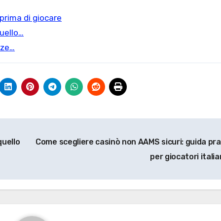
prima di giocare
quello…
nze…
quello
Come scegliere casinò non AAMS sicuri: guida pra
per giocatori italia