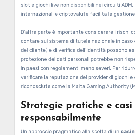
slot e giochi live non disponibili nei circuiti ADM.
internazionali e criptovalute facilita la gestione
D’altra parte è importante considerare i rischi 
contare sul sistema di tutela nazionale in caso 
del cliente) e di verifica dell’identità possono 
protezione dei dati personali potrebbe non rispet
in paesi con regolamenti meno severi. Per ridurre
verificare la reputazione del provider di giochi e
riconosciute come la Malta Gaming Authority (M
Strategie pratiche e casi
responsabilmente
Un approccio pragmatico alla scelta di un
casin