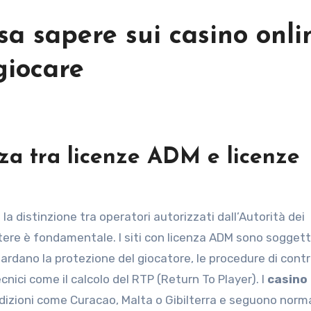
osa sapere sui casino onli
giocare
za tra licenze ADM e licenze
tere è fondamentale. I siti con licenza ADM sono soggett
ardano la protezione del giocatore, le procedure di contr
 tecnici come il calcolo del RTP (Return To Player). I
casino 
sdizioni come Curacao, Malta o Gibilterra e seguono norm