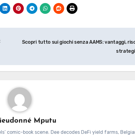
序
Scopri tutto sui giochi senza AAMS: vantaggi, risc
strateg
ieudonné Mputu
ls’ comic-book scene. Dee decodes DeFi yield farms, Belgia