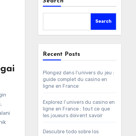
Search
Search
Recent Posts
gai
Plongez dans l’univers du jeu :
guide complet du casino en
ligne en France
gin
Explorez l’univers du casino en
,
ligne en France : tout ce que
alani
les joueurs doivent savoir
nik
Descubre todo sobre los