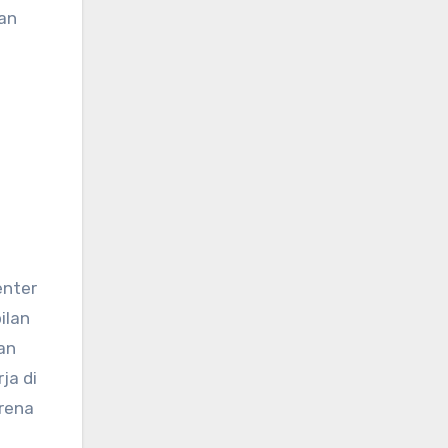
an
enter
ilan
an
ja di
rena