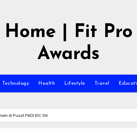
Home | Fit Pro
Awards
Technology
Health
Lifestyle
Travel
Educat
m di Pusat PADI IDC Gili