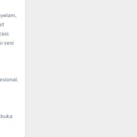
nyelam,
at
asi;
 sesi
sional,
embuka