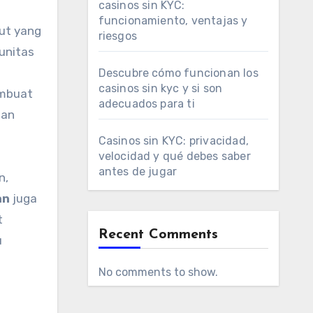
casinos sin KYC:
funcionamiento, ventajas y
aut yang
riesgos
unitas
Descubre cómo funcionan los
casinos sin kyc y si son
embuat
adecuados para ti
san
Casinos sin KYC: privacidad,
velocidad y qué debes saber
antes de jugar
n,
an
juga
t
Recent Comments
u
No comments to show.