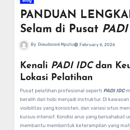
Blog
PANDUAN LENGKAP: 
Selam di Pusat
PADI
By
Dieudonné Mputu
February 6, 2026
Kenali
PADI IDC
dan Keu
Lokasi Pelatihan
Pusat pelatihan profesional seperti
PADI IDC
me
beralih dari hobi menjadi instruktur. Di kawasa
visibilitas yang konsisten, dan variasi situs me
kursus intensif. Kondisi arus yang bersahabat
membantu membentuk keterampilan yang mat