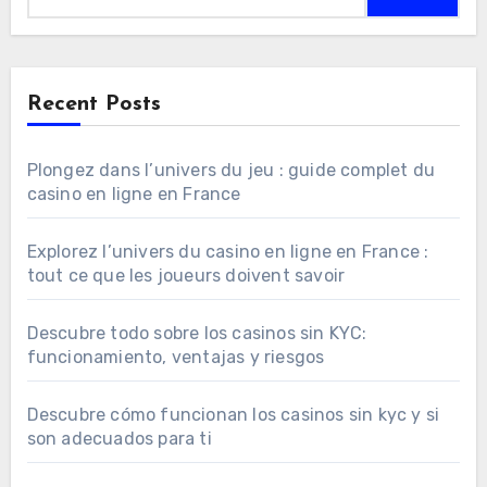
Recent Posts
Plongez dans l’univers du jeu : guide complet du
casino en ligne en France
Explorez l’univers du casino en ligne en France :
tout ce que les joueurs doivent savoir
Descubre todo sobre los casinos sin KYC:
funcionamiento, ventajas y riesgos
Descubre cómo funcionan los casinos sin kyc y si
son adecuados para ti