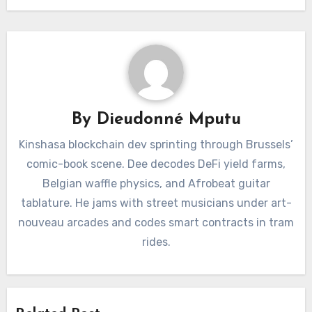
By
Dieudonné Mputu
Kinshasa blockchain dev sprinting through Brussels’
comic-book scene. Dee decodes DeFi yield farms,
Belgian waffle physics, and Afrobeat guitar
tablature. He jams with street musicians under art-
nouveau arcades and codes smart contracts in tram
rides.