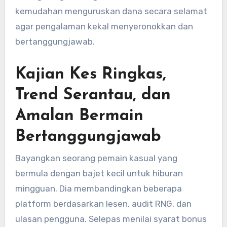
kemudahan menguruskan dana secara selamat
agar pengalaman kekal menyeronokkan dan
bertanggungjawab.
Kajian Kes Ringkas,
Trend Serantau, dan
Amalan Bermain
Bertanggungjawab
Bayangkan seorang pemain kasual yang
bermula dengan bajet kecil untuk hiburan
mingguan. Dia membandingkan beberapa
platform berdasarkan lesen, audit RNG, dan
ulasan pengguna. Selepas menilai syarat bonus