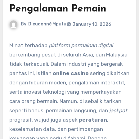
Pengalaman Pemain
By
Dieudonné Mputu
January 10, 2026
Minat terhadap
platform permainan digital
berkembang pesat di seluruh Asia, dan Malaysia
tidak terkecuali. Dalam industri yang bergerak
pantas ini, istilah
online casino
sering dikaitkan
dengan hiburan moden, pengalaman interaktif,
serta inovasi teknologi yang memperkayakan
cara orang bermain. Namun, di sebalik tarikan
seperti bonus, permainan langsung, dan
jackpot
progresif, wujud juga aspek
peraturan
,
keselamatan data, dan pertimbangan
kewangan yang perlu difahami. Dengan