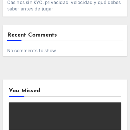
Casinos sin KYC: privacidad, velocidad y qué debes
saber antes de jugar
Recent Comments
No comments to show.
You Missed