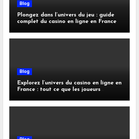
Blog
Plongez dans l’univers du jeu : guide
complet du casino en ligne en France
Blog
Explorez l’univers du casino en ligne en
France : tout ce que les joueurs
doivent savoir