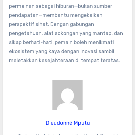
permainan sebagai hiburan—bukan sumber
pendapatan—membantu mengekalkan
perspektif sihat. Dengan gabungan
pengetahuan, alat sokongan yang mantap, dan
sikap berhati-hati, pemain boleh menikmati
ekosistem yang kaya dengan inovasi sambil
meletakkan kesejahteraan di tempat teratas.
Dieudonné Mputu