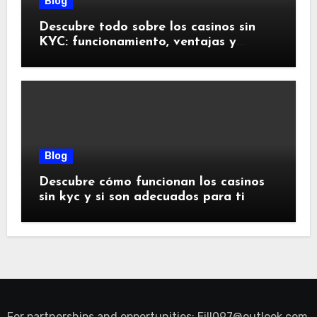
Blog
Descubre todo sobre los casinos sin
KYC: funcionamiento, ventajas y
riesgos
Blog
Descubre cómo funcionan los casinos
sin kyc y si son adecuados para ti
For partnerships and opportunities:
Eill097@outlook.com