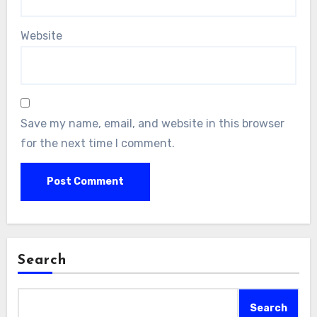
Website
Save my name, email, and website in this browser
for the next time I comment.
Search
Search