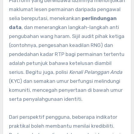
Platform yang berwibawa lazimnya menonjolkan
maklumat lesen permainan daripada pengawal
selia bereputasi, menekankan
perlindungan
data
, dan menerangkan langkah-langkah anti
pengubahan wang haram. Sijil audit pihak ketiga
(contohnya, pengesahan keadilan RNG) dan
pendedahan kadar RTP bagi permainan tertentu
adalah petunjuk bahawa ketelusan diambil
serius. Begitu juga, polisi
Kenali Pelanggan Anda
(KYC) dan semakan umur berfungsi melindungi
komuniti, mencegah penyertaan di bawah umur
serta penyalahgunaan identiti.
Dari perspektif pengguna, beberapa indikator
praktikal boleh membantu menilai kredibiliti.