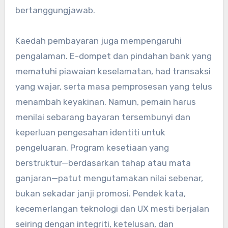
bertanggungjawab.
Kaedah pembayaran juga mempengaruhi
pengalaman. E-dompet dan pindahan bank yang
mematuhi piawaian keselamatan, had transaksi
yang wajar, serta masa pemprosesan yang telus
menambah keyakinan. Namun, pemain harus
menilai sebarang bayaran tersembunyi dan
keperluan pengesahan identiti untuk
pengeluaran. Program kesetiaan yang
berstruktur—berdasarkan tahap atau mata
ganjaran—patut mengutamakan nilai sebenar,
bukan sekadar janji promosi. Pendek kata,
kecemerlangan teknologi dan UX mesti berjalan
seiring dengan integriti, ketelusan, dan