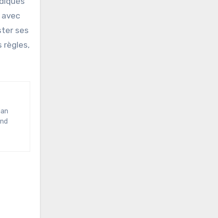
ndiqués
, avec
ter ses
 règles,
and