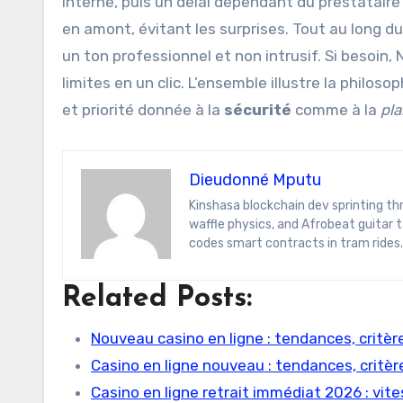
interne, puis un délai dépendant du prestataire
en amont, évitant les surprises. Tout au long du
un ton professionnel et non intrusif. Si besoin,
limites en un clic. L’ensemble illustre la philos
et priorité donnée à la
sécurité
comme à la
pla
Dieudonné Mputu
Kinshasa blockchain dev sprinting through Brussels’ comic-book scene. Dee decodes DeFi yield farms, Belgian
waffle physics, and Afrobeat guitar
codes smart contracts in tram rides.
Related Posts:
Nouveau casino en ligne : tendances, critèr
Casino en ligne nouveau : tendances, critèr
Casino en ligne retrait immédiat 2026 : vit