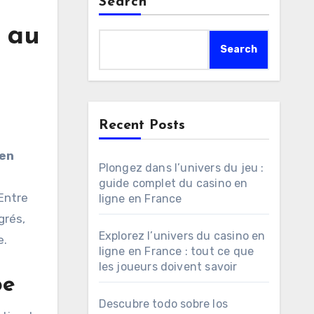
Search
s au
Search
Recent Posts
 en
Plongez dans l’univers du jeu :
guide complet du casino en
 Entre
ligne en France
grés,
Explorez l’univers du casino en
e.
ligne en France : tout ce que
les joueurs doivent savoir
pe
Descubre todo sobre los