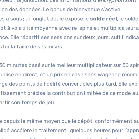
 selon la juridiction. Les informations d’
encryption
sont
tion des données. Le bonus de bienvenue s’active
 à sous ; un onglet dédié expose le
solde réel
, le sold
lot à volatilité moyenne avec re-spins et multiplicateurs,
e. Elle répartit ses sessions sur deux jours, suit l’indic
ter la taille de ses mises.
30 minutes basé sur le meilleur multiplicateur sur 50 spi
tualisé en direct, et un prix en cash sans wagering réco
ge des points de fidélité convertibles plus tard. Elle exp
vertissement précise la contribution limitée de ce mode au
artir son temps de jeu.
de depuis le même moyen que le dépôt, conformément a
idé accélère le traitement : quelques heures pour l’app