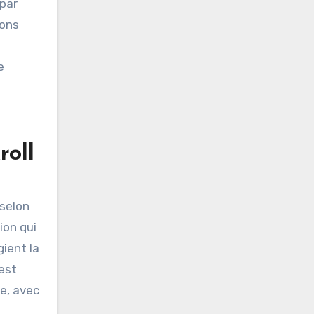
 par
ions
e
roll
 selon
ion qui
gient la
 est
e, avec