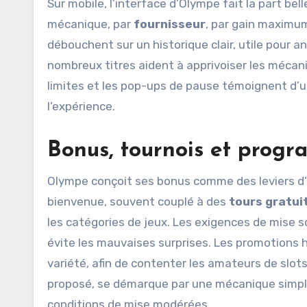
Sur mobile, l’interface d’Olympe fait la part bel
mécanique, par
fournisseur
, par gain maximu
débouchent sur un historique clair, utile pour a
nombreux titres aident à apprivoiser les mécani
limites et les pop-ups de pause témoignent d’u
l’expérience.
Bonus, tournois et progr
Olympe conçoit ses bonus comme des leviers d’
bienvenue, souvent couplé à des
tours gratui
les catégories de jeux. Les exigences de mise 
évite les mauvaises surprises. Les promotions h
variété, afin de contenter les amateurs de slot
proposé, se démarque par une mécanique simple
conditions de mise modérées.