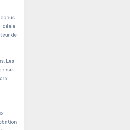
e bonus
 idéale
ateur de
ns. Les
mpense
lore
ux
robation