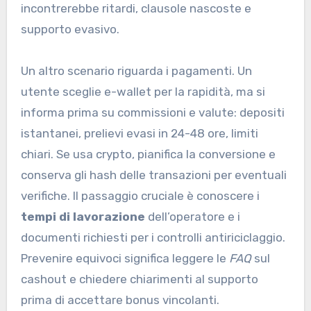
incontrerebbe ritardi, clausole nascoste e
supporto evasivo.
Un altro scenario riguarda i pagamenti. Un
utente sceglie e-wallet per la rapidità, ma si
informa prima su commissioni e valute: depositi
istantanei, prelievi evasi in 24-48 ore, limiti
chiari. Se usa crypto, pianifica la conversione e
conserva gli hash delle transazioni per eventuali
verifiche. Il passaggio cruciale è conoscere i
tempi di lavorazione
dell’operatore e i
documenti richiesti per i controlli antiriciclaggio.
Prevenire equivoci significa leggere le
FAQ
sul
cashout e chiedere chiarimenti al supporto
prima di accettare bonus vincolanti.