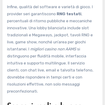
Infine, qualità del software e varietà di gioco. I
provider seri garantiscono
RNG testati
,
percentuali di ritorno pubbliche e meccaniche
innovative. Una lobby bilanciata include slot
tradizionali e Megaways, jackpot, tavoli RNG e
live, game show, nonché un’area per giochi
istantanei. I
migliori casino non AAMS
si
distinguono per fluidità mobile, interfaccia
intuitiva e supporto multilingue. Il servizio
clienti, con chat live, email e talvolta telefono,
dovrebbe rispondere in tempi certi e con
risoluzioni effettive, non solo messaggi
preconfezionati.