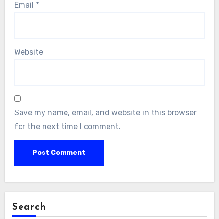
Email
*
Website
Save my name, email, and website in this browser
for the next time I comment.
Search