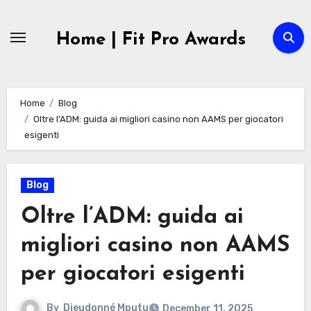
Skip
to
Home | Fit Pro Awards
content
Home
Blog
Oltre l’ADM: guida ai migliori casino non AAMS per giocatori
esigenti
Blog
Oltre l’ADM: guida ai
migliori casino non AAMS
per giocatori esigenti
By
Dieudonné Mputu
December 11, 2025