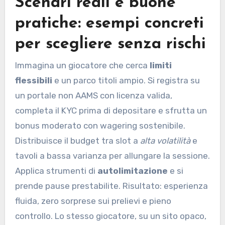
Scenari reali e buone
pratiche: esempi concreti
per scegliere senza rischi
Immagina un giocatore che cerca
limiti
flessibili
e un parco titoli ampio. Si registra su
un portale non AAMS con licenza valida,
completa il KYC prima di depositare e sfrutta un
bonus moderato con wagering sostenibile.
Distribuisce il budget tra slot a
alta volatilità
e
tavoli a bassa varianza per allungare la sessione.
Applica strumenti di
autolimitazione
e si
prende pause prestabilite. Risultato: esperienza
fluida, zero sorprese sui prelievi e pieno
controllo. Lo stesso giocatore, su un sito opaco,