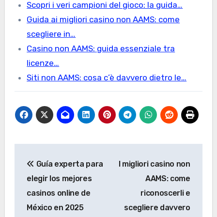
Scopri i veri campioni del gioco: la guida…
Guida ai migliori casino non AAMS: come
scegliere in…
Casino non AAMS: guida essenziale tra
licenze…
Siti non AAMS: cosa c’è davvero dietro le…
Post
Guía experta para
I migliori casino non
navigation
elegir los mejores
AAMS: come
casinos online de
riconoscerli e
México en 2025
scegliere davvero