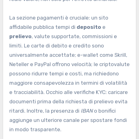
La sezione pagamenti è cruciale: un sito
affidabile pubblica tempi di
deposito
e
prelievo
, valute supportate, commissioni e
limiti. Le carte di debito e credito sono
universalmente accettate; e-wallet come Skrill,
Neteller e PayPal offrono velocità; le criptovalute
possono ridurre tempi e costi, ma richiedono
maggiore consapevolezza in termini di volatilità
e tracciabilità. Occhio alle verifiche KYC: caricare
documenti prima della richiesta di prelievo evita
ritardi. Inoltre, la presenza di
IBAN
o bonifici
aggiunge un ulteriore canale per spostare fondi
in modo trasparente.