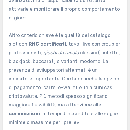
avanzate, ma è responsabilità dell’utente
attivarle e monitorare il proprio comportamento
di gioco.
Altro criterio chiave è la qualità del catalogo:
slot con
RNG certificati
, tavoli live con croupier
professionisti,
giochi da tavolo
classici (roulette,
blackjack, baccarat) e varianti moderne. La
presenza di sviluppatori affermati è un
indicatore importante. Contano anche le opzioni
di pagamento: carte, e-wallet e, in alcuni casi,
criptovalute. Più metodi spesso significano
maggiore flessibilità, ma attenzione alle
commissioni
, ai tempi di accredito e alle soglie
minime o massime per i prelievi.