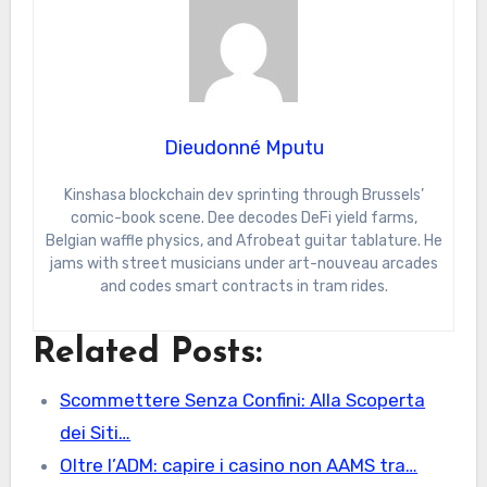
Dieudonné Mputu
Kinshasa blockchain dev sprinting through Brussels’
comic-book scene. Dee decodes DeFi yield farms,
Belgian waffle physics, and Afrobeat guitar tablature. He
jams with street musicians under art-nouveau arcades
and codes smart contracts in tram rides.
Related Posts:
Scommettere Senza Confini: Alla Scoperta
dei Siti…
Oltre l’ADM: capire i casino non AAMS tra…