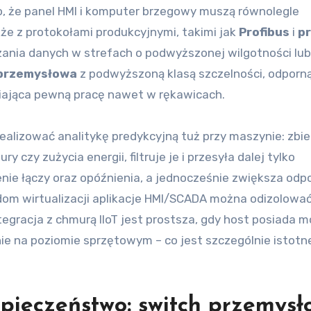
, że panel HMI i komputer brzegowy muszą równolegle
kże z protokołami produkcyjnymi, takimi jak
Profibus
i
pr
ania danych w strefach o podwyższonej wilgotności lub
 przemysłowa
z podwyższoną klasą szczelności, odporn
niająca pewną pracę nawet w rękawicach.
realizować analitykę predykcyjną tuż przy maszynie: zbie
czy zużycia energii, filtruje je i przesyła dalej tylko
enie łączy oraz opóźnienia, a jednocześnie zwiększa odp
dom wirtualizacji aplikacje HMI/SCADA można odizolować,
egracja z chmurą IIoT jest prostsza, gdy host posiada 
e na poziomie sprzętowym – co jest szczególnie istotn
.
pieczeństwo: switch przemysł