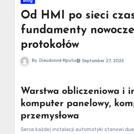
Blog
Od HMI po sieci czas
fundamenty nowoczes
protokołów
By
Dieudonné Mputu
September 27, 2025
Warstwa obliczeniowa i i
komputer panelowy, komp
przemysłowa
Serce każdej instalacji automatyki stanowi due