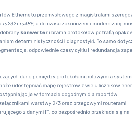
iatów Ethernetu przemysłowego z magistralami szerego
na
rs232
i
rs485
, a do czasu zakończenia modernizacji mu
e dobrany
konwerter
i brama protokołów potrafią opako
waniem deterministyczności i diagnostyki. To samo dotyc
gmentacja, odpowiednie czasy cyklu i redundancja zap
aczących dane pomiędzy protokołami polowymi a syste
oże udostępniać mapę rejestrów z wielu liczników ener
udostępniając je w formacie dogodnym dla raportów
rzełącznikami warstwy 2/3 oraz brzegowymi routerami
terującego z danymi IT, co bezpośrednio przekłada się na