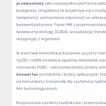
przemysłowy
jako niezawodna platforma oblic
brzegowej. Urządzenia te projektuje się z myśl
temperatur, wzmocniona odporność na wibracje,
bezwentylatorowa. Panel HMI z pojemnościowy
bezpieczną obsługę SCADA, wizualizację trendó
rezygnując z ergonomii.
W warstwie komunikacji kluczowe są porty szer
rs232
i
rs485
umożliwia łączenie dziesiątek urz
sterowniki HVAC – bez konieczności zmiany istni
konwerter
protokołów i bramy aplikacyjne, któ
na komunikaty zrozumiałe dla systemów nadrz
linii technologicznych.
Rozproszone systemy budynkowe i przemysłowe