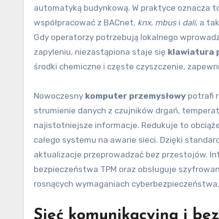
automatyką budynkową. W praktyce oznacza to
współpracować z BACnet,
knx
,
mbus
i
dali
, a ta
Gdy operatorzy potrzebują lokalnego wprowadz
zapyleniu, niezastąpiona staje się
klawiatura
środki chemiczne i częste czyszczenie, zapew
Nowoczesny
komputer przemysłowy
potrafi 
strumienie danych z czujników drgań, temperatury 
najistotniejsze informacje. Redukuje to obciąż
całego systemu na awarie sieci. Dzięki standar
aktualizacje przeprowadzać bez przestojów. Int
bezpieczeństwa TPM oraz obsługuje szyfrowani
rosnących wymaganiach cyberbezpieczeństwa
Sieć komunikacyjna i bez