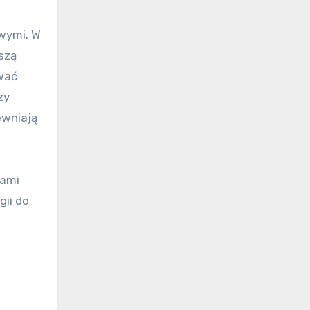
wymi. W
szą
wać
zy
ewniają
mami
gii do