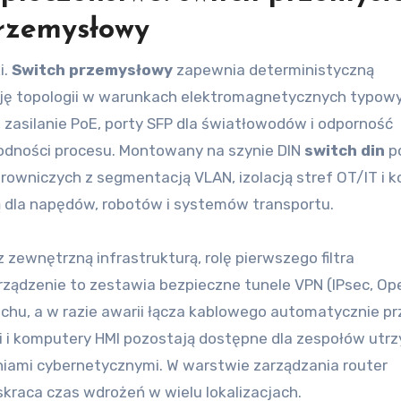
przemysłowy
i.
Switch przemysłowy
zapewnia deterministyczną
ncję topologii w warunkach elektromagnetycznych typowy
 zasilanie PoE, porty SFP dla światłowodów i odporność
wodności procesu. Montowany na szynie DIN
switch din
p
rowniczych z segmentacją VLAN, izolacją stref OT/IT i k
ą dla napędów, robotów i systemów transportu.
z zewnętrzną infrastrukturą, rolę pierwszego filtra
Urządzenie to zestawia bezpieczne tunele VPN (IPsec, Op
 ruchu, a w razie awarii łącza kablowego automatycznie p
ki i komputery HMI pozostają dostępne dla zespołów utr
niami cybernetycznymi. W warstwie zarządzania router
skraca czas wdrożeń w wielu lokalizacjach.