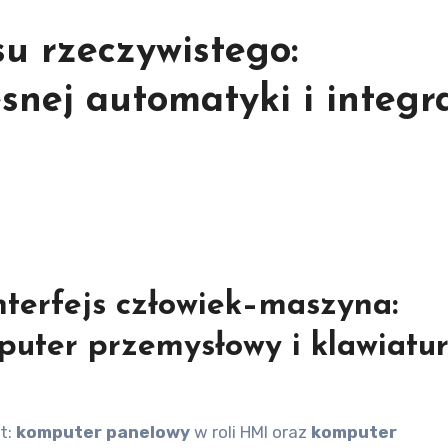
u rzeczywistego:
nej automatyki i integra
nterfejs człowiek–maszyna:
uter przemysłowy i klawiatu
t:
komputer panelowy
w roli HMI oraz
komputer