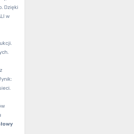
. Dzięki
ALI w
kcji.
ych.
z
ynik:
ieci.
łów
u
słowy