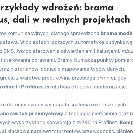
 przykłady wdrożeń: brama
s, dali w realnych projektach
rdów komunikacyjnych, dlatego sprawdzona
brama modb
odstawa. W obiektach łączących automatykę budynkową
do BMS,
knx
do sterowania oświetleniem i żaluzjami,
mbu
a i sterowania oprawami. Bramy tłumaczą punkty pomiar
raz historianów, dbając o mapowanie typów danych,
egracja z warstwą produkcyjną przebiega płynniej, gdy
rofinet
i
Profibus
, co ułatwia etapowe modernizacje.
ji uzdatniania wody wymagała scalenia rozproszonych
wano
switch przemysłowy
z topologią pierścienia oraz r
owych wykorzystano konwersję z
rs485
na Profinet.
Komp
ał kluczowe parametry (przepływ, przewodność, ciśnieni