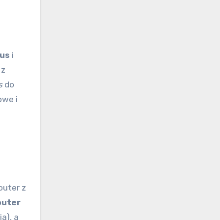
us
i
 z
s
do
owe i
outer z
uter
a), a