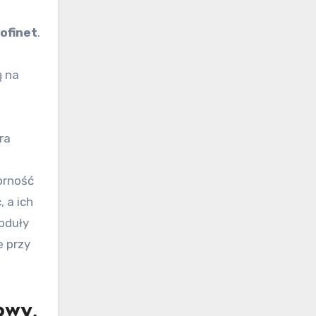
ofinet
.
ą na
ra
orność
 a ich
moduły
e przy
owy,