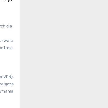
ch dla
ozwala
ontrolą
enVPN),
rzełącza
zymania