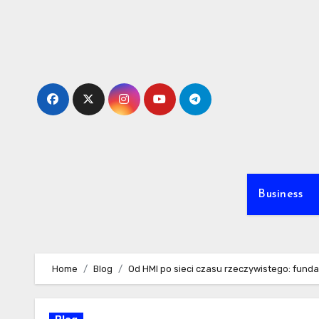
Skip
to
content
Business
Home
Blog
Od HMI po sieci czasu rzeczywistego: fund