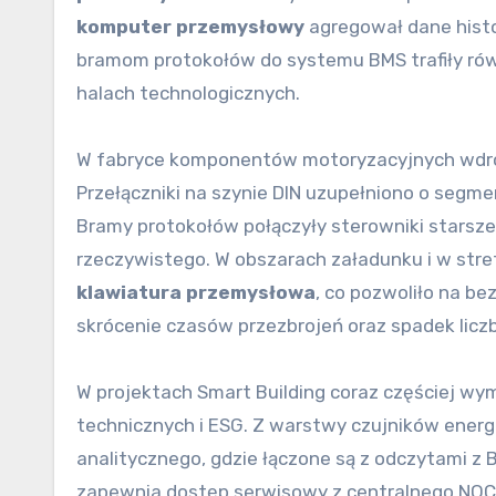
komputer przemysłowy
agregował dane histo
bramom protokołów do systemu BMS trafiły równi
halach technologicznych.
W fabryce komponentów motoryzacyjnych wdrożo
Przełączniki na szynie DIN uzupełniono o segme
Bramy protokołów połączyły sterowniki starsze
rzeczywistego. W obszarach załadunku i w str
klawiatura przemysłowa
, co pozwoliło na be
skrócenie czasów przezbrojeń oraz spadek liczb
W projektach Smart Building coraz częściej wym
technicznych i ESG. Z warstwy czujników energi
analitycznego, gdzie łączone są z odczytami z
zapewnia dostęp serwisowy z centralnego NOC, 