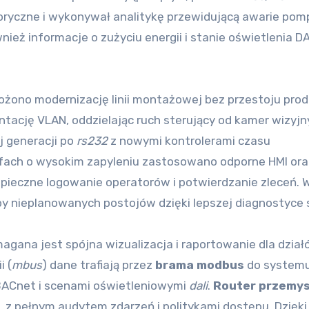
ryczne i wykonywał analitykę przewidującą awarie pomp
eż informacje o zużyciu energii i stanie oświetlenia D
no modernizację linii montażowej bez przestoju produ
ntację VLAN, oddzielając ruch sterujący od kamer wizyjn
j generacji po
rs232
z nowymi kontrolerami czasu
efach o wysokim zapyleniu zastosowano odporne HMI ora
zpieczne logowanie operatorów i potwierdzanie zleceń. W
y nieplanowanych postojów dzięki lepszej diagnostyce s
agana jest spójna wizualizacja i raportowanie dla dzia
i (
mbus
) dane trafiają przez
brama modbus
do system
 BACnet i scenami oświetleniowymi
dali
.
Router przemy
z pełnym audytem zdarzeń i politykami dostępu. Dzięki