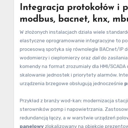
Integracja protokołów i
modbus, bacnet, knx, mbu
W złożonych instalacjach działa wiele standa
elastyczne oprogramowanie integracyjne to p
procesową spotyka się równolegle BACnet/IP 
wodomierzy i ciepłomierzy oraz
dali
do zasilani
komendy na format zrozumiały dla HMI/SCADA o
skalowanie jednostek i priorytety alarmów. Int
urządzenia brzegowe obsługują jednocześnie
p
Przykład z branży wod-kan: modernizacja stac
sterowników pomp i napowietrzania. Zastoso
redundancją łączy, a w warstwie urządzeń pol
panelowy
zlokalizowany na obiekcie prezentow