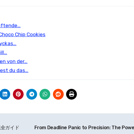
duftende…
Choco Chip Cookies
lyckas…
ill…
gen von der…
dest du das…
完全ガイド
From Deadline Panic to Precision: The Powe