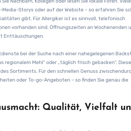
ie Nachbarn, Kollegen oder lesen Sie lokale Foren. Viele
-Media-Storys oder auf der Website – so erfahren Sie sch
itäten gibt. Für Allergiker ist es sinnvoll, telefonisch
ionen vorhanden sind. Öffnungszeiten an Wochenenden 
art Enttäuschungen.
tdienste bei der Suche nach einer nahegelegenen Backs
s regionalem Mehl“ oder „täglich frisch gebacken“. Dies
t des Sortiments. Für den schnellen Genuss zwischendurc
nheiten oder To-go-Angeboten – so finden Sie genau die
usmacht: Qualität, Vielfalt u