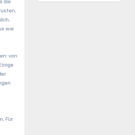
s die
rusten,
ich,
se wie
nen: von
Einige
der
ungen
n. Für