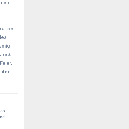
rmine
kurzer
ies
remig
stück
Feier.
 der
and