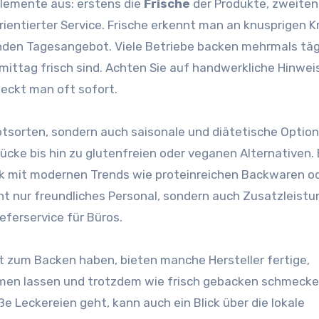
lemente aus: erstens die
Frische
der Produkte, zweiten
rientierter Service. Frische erkennt man an knusprigen K
en Tagesangebot. Viele Betriebe backen mehrmals tägl
ttag frisch sind. Achten Sie auf handwerkliche Hinwei
eckt man oft sofort.
rotsorten, sondern auch saisonale und diätetische Optio
ücke bis hin zu glutenfreien oder veganen Alternativen. 
rk mit modernen Trends wie proteinreichen Backwaren o
ht nur freundliches Personal, sondern auch Zusatzleist
eferservice für Büros.
it zum Backen haben, bieten manche Hersteller fertige,
rmen lassen und trotzdem wie frisch gebacken schmecke
e Leckereien geht, kann auch ein Blick über die lokale