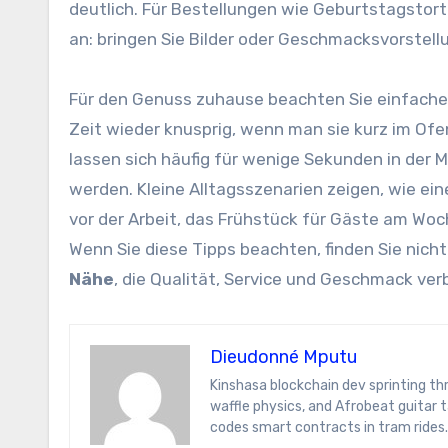
deutlich. Für Bestellungen wie Geburtstagstor
an: bringen Sie Bilder oder Geschmacksvorstell
Für den Genuss zuhause beachten Sie einfache 
Zeit wieder knusprig, wenn man sie kurz im Ofe
lassen sich häufig für wenige Sekunden in der 
werden. Kleine Alltagsszenarien zeigen, wie ein
vor der Arbeit, das Frühstück für Gäste am Woc
Wenn Sie diese Tipps beachten, finden Sie nicht
Nähe
, die Qualität, Service und Geschmack ver
Dieudonné Mputu
Kinshasa blockchain dev sprinting through Brussels’ comic-book scene. Dee decodes DeFi yield farms, Belgian
waffle physics, and Afrobeat guitar
codes smart contracts in tram rides.