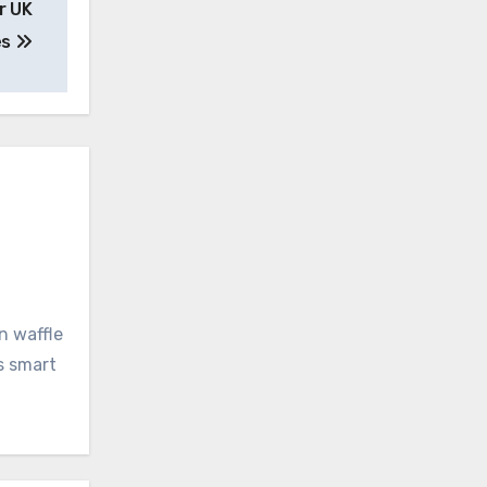
r UK
es
n waffle
s smart