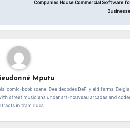
Companies House Commercial Software fo
Business
ieudonné Mputu
ls’ comic-book scene. Dee decodes DeFi yield farms, Belgia
 with street musicians under art-nouveau arcades and code
tracts in tram rides.