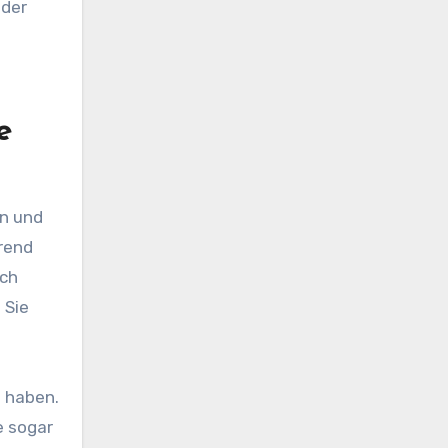
oder
e
en und
rend
ich
 Sie
n haben.
e sogar