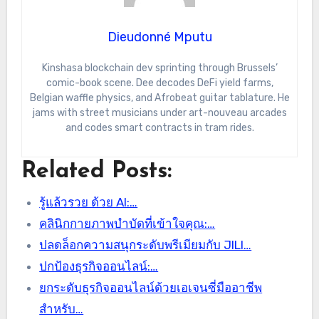
Dieudonné Mputu
Kinshasa blockchain dev sprinting through Brussels’
comic-book scene. Dee decodes DeFi yield farms,
Belgian waffle physics, and Afrobeat guitar tablature. He
jams with street musicians under art-nouveau arcades
and codes smart contracts in tram rides.
Related Posts:
รู้แล้วรวย ด้วย AI:…
คลินิกกายภาพบำบัดที่เข้าใจคุณ:…
ปลดล็อกความสนุกระดับพรีเมียมกับ JILI…
ปกป้องธุรกิจออนไลน์:…
ยกระดับธุรกิจออนไลน์ด้วยเอเจนซี่มืออาชีพ
สำหรับ…