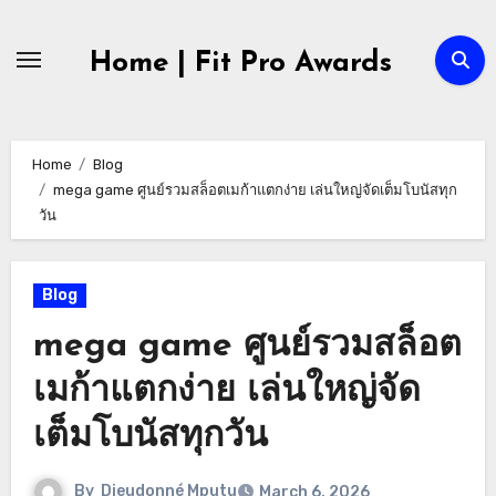
Skip
to
Home | Fit Pro Awards
content
Home
Blog
mega game ศูนย์รวมสล็อตเมก้าแตกง่าย เล่นใหญ่จัดเต็มโบนัสทุก
วัน
Blog
mega game ศูนย์รวมสล็อต
เมก้าแตกง่าย เล่นใหญ่จัด
เต็มโบนัสทุกวัน
By
Dieudonné Mputu
March 6, 2026