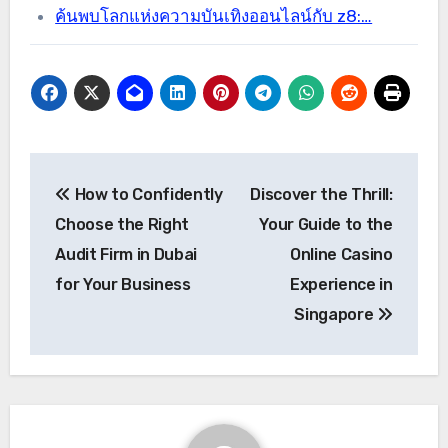
ค้นพบโลกแห่งความบันเทิงออนไลน์กับ z8:…
Post
How to Confidently
Discover the Thrill:
navigation
Choose the Right
Your Guide to the
Audit Firm in Dubai
Online Casino
for Your Business
Experience in
Singapore