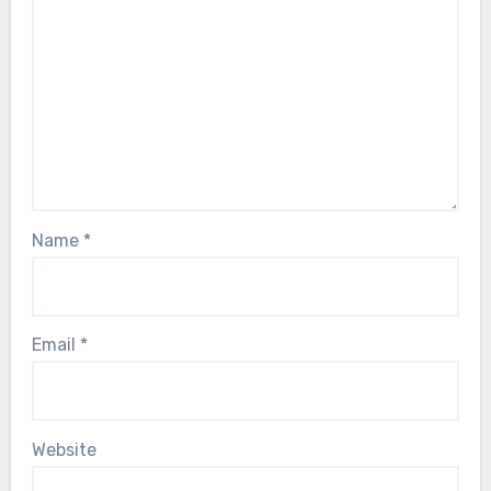
Name
*
Email
*
Website