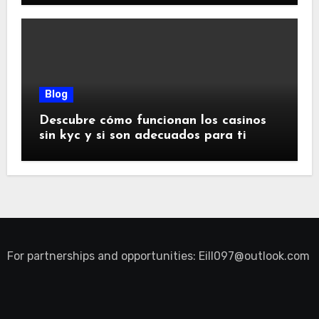
Blog
Descubre cómo funcionan los casinos
sin kyc y si son adecuados para ti
For partnerships and opportunities:
Eill097@outlook.com