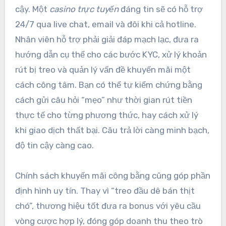
cậy. Một
casino trực tuyến
đáng tin sẽ có hỗ trợ
24/7 qua live chat, email và đôi khi cả hotline.
Nhân viên hỗ trợ phải giải đáp mạch lạc, đưa ra
hướng dẫn cụ thể cho các bước KYC, xử lý khoản
rút bị treo và quản lý vấn đề khuyến mãi một
cách công tâm. Bạn có thể tự kiểm chứng bằng
cách gửi câu hỏi “mẹo” như thời gian rút tiền
thực tế cho từng phương thức, hay cách xử lý
khi giao dịch thất bại. Câu trả lời càng minh bạch,
độ tin cậy càng cao.
Chính sách khuyến mãi công bằng cũng góp phần
định hình uy tín. Thay vì “treo đầu dê bán thịt
chó”, thương hiệu tốt đưa ra bonus với yêu cầu
vòng cược hợp lý, đóng góp doanh thu theo trò