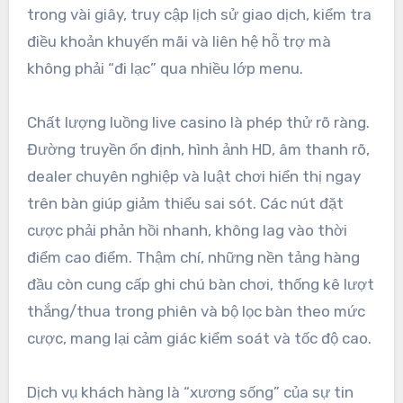
trong vài giây, truy cập lịch sử giao dịch, kiểm tra
điều khoản khuyến mãi và liên hệ hỗ trợ mà
không phải “đi lạc” qua nhiều lớp menu.
Chất lượng luồng live casino là phép thử rõ ràng.
Đường truyền ổn định, hình ảnh HD, âm thanh rõ,
dealer chuyên nghiệp và luật chơi hiển thị ngay
trên bàn giúp giảm thiểu sai sót. Các nút đặt
cược phải phản hồi nhanh, không lag vào thời
điểm cao điểm. Thậm chí, những nền tảng hàng
đầu còn cung cấp ghi chú bàn chơi, thống kê lượt
thắng/thua trong phiên và bộ lọc bàn theo mức
cược, mang lại cảm giác kiểm soát và tốc độ cao.
Dịch vụ khách hàng là “xương sống” của sự tin