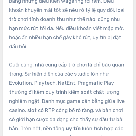
bằng những điều kiện wagering rối rắm. Điều
khoản khuyến mãi tốt sẽ nêu rõ tỷ lệ quy đổi, loại
trò chơi tính doanh thu như thế nào, cũng như
hạn mức rút tối đa. Nếu điều khoản viết mập mờ,
hoặc ẩn nhiều hạn chế gây khó rút, uy tín bị đặt
dấu hỏi.
Cuối cùng, nhà cung cấp trò chơi là chỉ báo quan
trọng. Sự hiện diện của các studio lớn như
Evolution, Playtech, NetEnt, Pragmatic Play
thường đi kèm quy trình kiểm soát chất lượng
nghiêm ngặt. Danh mục game cân bằng giữa live
casino, slot có RTP công bố rõ ràng, và bàn chơi
có giới hạn cược đa dạng cho thấy sự đầu tư bài
bản. Trên hết, nền tảng
uy tín
luôn tích hợp các