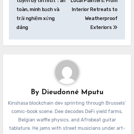
tuyến uy tín nhất”: an
Local Painters: From
toàn, minh bạch và
Interior Retreats to
trải nghiệm xứng
Weatherproof
đáng
Exteriors
By
Dieudonné Mputu
Kinshasa blockchain dev sprinting through Brussels’
comic-book scene. Dee decodes DeFi yield farms,
Belgian waffle physics, and Afrobeat guitar
tablature. He jams with street musicians under art-