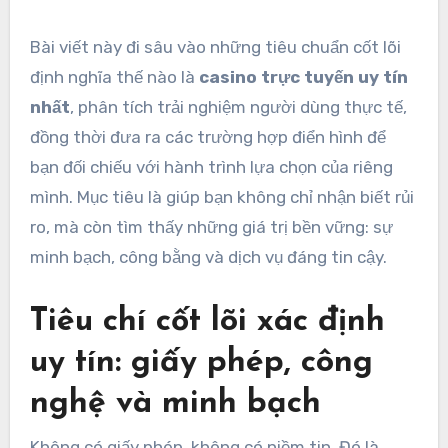
Bài viết này đi sâu vào những tiêu chuẩn cốt lõi
định nghĩa thế nào là
casino trực tuyến uy tín
nhất
, phân tích trải nghiệm người dùng thực tế,
đồng thời đưa ra các trường hợp điển hình để
bạn đối chiếu với hành trình lựa chọn của riêng
mình. Mục tiêu là giúp bạn không chỉ nhận biết rủi
ro, mà còn tìm thấy những giá trị bền vững: sự
minh bạch, công bằng và dịch vụ đáng tin cậy.
Tiêu chí cốt lõi xác định
uy tín: giấy phép, công
nghệ và minh bạch
Không có giấy phép, không có niềm tin. Đó là