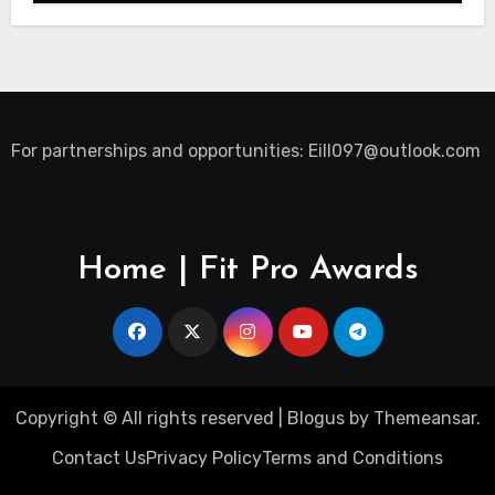
For partnerships and opportunities:
Eill097@outlook.com
Home | Fit Pro Awards
Copyright © All rights reserved
|
Blogus
by
Themeansar
.
Contact Us
Privacy Policy
Terms and Conditions