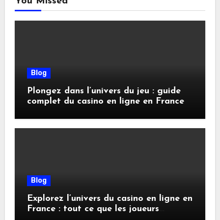
You Missed
Blog
Plongez dans l’univers du jeu : guide
complet du casino en ligne en France
Blog
Explorez l’univers du casino en ligne en
France : tout ce que les joueurs
doivent savoir