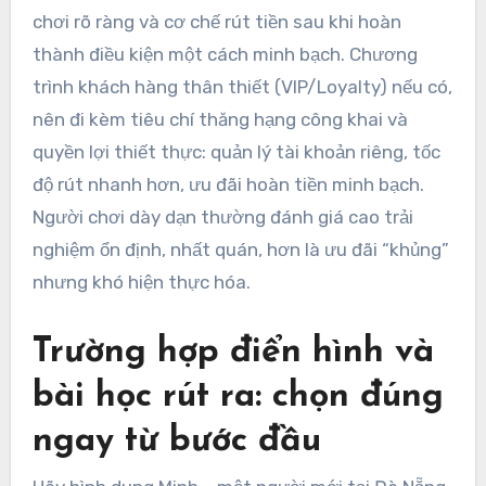
chơi rõ ràng và cơ chế rút tiền sau khi hoàn
thành điều kiện một cách minh bạch. Chương
trình khách hàng thân thiết (VIP/Loyalty) nếu có,
nên đi kèm tiêu chí thăng hạng công khai và
quyền lợi thiết thực: quản lý tài khoản riêng, tốc
độ rút nhanh hơn, ưu đãi hoàn tiền minh bạch.
Người chơi dày dạn thường đánh giá cao trải
nghiệm ổn định, nhất quán, hơn là ưu đãi “khủng”
nhưng khó hiện thực hóa.
Trường hợp điển hình và
bài học rút ra: chọn đúng
ngay từ bước đầu