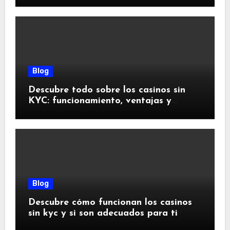
Blog
Descubre todo sobre los casinos sin
KYC: funcionamiento, ventajas y
riesgos
Blog
Descubre cómo funcionan los casinos
sin kyc y si son adecuados para ti